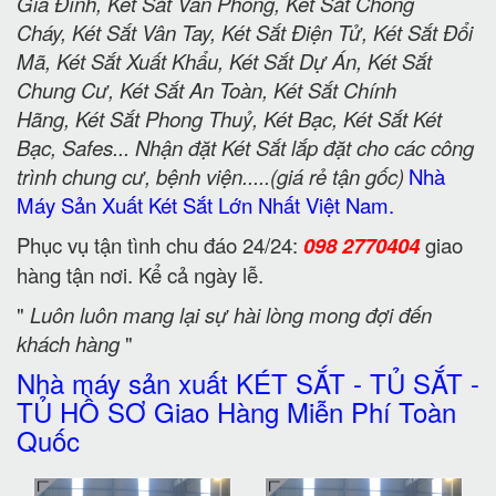
Gia Đình, Két Sắt Văn Phòng, Két Sắt Chống
Cháy, Két Sắt Vân Tay, Két Sắt Điện Tử, Két Sắt Đổi
Mã, Két Sắt Xuất Khẩu, Két Sắt Dự Án, Két Sắt
Chung Cư, Két Sắt An Toàn, Két Sắt Chính
Hãng, Két Sắt Phong Thuỷ, Két Bạc, Két Sắt Két
Bạc, Safes... Nhận đặt Két Sắt lắp đặt cho các công
trình chung cư, bệnh viện.....(giá rẻ tận gốc)
Nhà
Máy Sản Xuất Két Sắt Lớn Nhất Việt Nam.
Phục vụ tận tình chu đáo 24/24:
098 2770404
giao
hàng tận nơi. Kể cả ngày lễ.
"
Luôn luôn mang lại sự hài lòng mong đợi đến
khách hàng
"
Nhà máy sản xuất KÉT SẮT - TỦ SẮT -
TỦ HỒ SƠ Giao Hàng Miễn Phí Toàn
Quốc