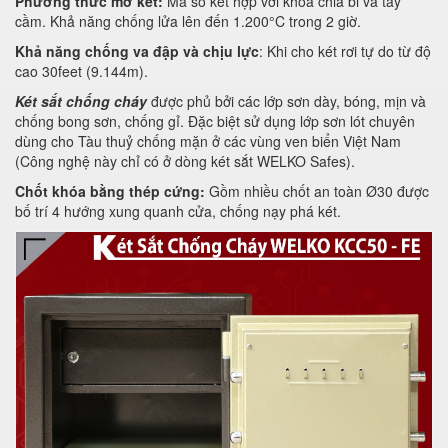
Phương thức mở két:
Mã số kết hợp với khoá chia bi và tay
cầm. Khả năng chống lửa lên đến 1.200°C trong 2 giờ.
Khả năng chống va đập và chịu lực
: Khi cho két rơi tự do từ độ
cao 30feet (9.144m).
Két sắt chống cháy
được phủ bởi các lớp sơn dày, bóng, mịn và
chống bong sơn, chống gỉ. Đặc biệt sử dụng lớp sơn lót chuyên
dùng cho Tàu thuỷ chống mặn ở các vùng ven biển Việt Nam
(Công nghệ này chỉ có ở dòng két sắt WELKO Safes).
Chốt khóa bằng thép cứng:
Gồm nhiều chốt an toàn Ø30 được
bố trí 4 hướng xung quanh cửa, chống nạy phá két.