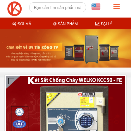
ĐỔI MÃ
SẢN PHẨM
ĐẠI LÝ