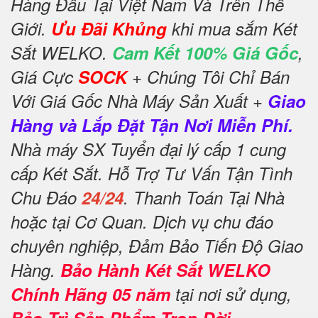
Hàng Đầu Tại Việt Nam Và Trên Thế
Giới.
Ưu Đãi Khủng
khi mua sắm Két
Sắt WELKO.
Cam Kết 100% Giá Gốc
,
Giá Cực
SOCK
+ Chúng Tôi Chỉ Bán
Với Giá Gốc Nhà Máy Sản Xuất +
Giao
Hàng và Lắp Đặt Tận Nơi Miễn Phí.
Nhà máy SX Tuyển đại lý cấp 1 cung
cấp Két Sắt. Hỗ Trợ Tư Vấn Tận Tình
Chu Đáo
24/24
. Thanh Toán Tại Nhà
hoặc tại Cơ Quan. Dịch vụ chu đáo
chuyên nghiệp, Đảm Bảo Tiến Độ Giao
Hàng.
Bảo Hành Két Sắt WELKO
Chính Hãng 05 năm
tại nơi sử dụng,
Bảo Trì Sản Phẩm Trọn Đời
.