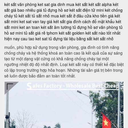
két sắt văn phòng
ket sat gia dinh
mua két sắt
két sắt alpha
két
sắt giá bao nhiêu
giá tủ đựng hồ sơ
két sắt điện tử mini
két chống
cháy
tủ két sắt
tủ sắt nhỏ
mua két sắt ở đâu
cửa kho tiền
giá két
sắt mini
ket sat van tay
giá két sắt gia đình
cách đổ mật khẩu két
sắt mini
ket an toan
két sắt âm tường
tủ đựng hồ sơ văn phòng
tủ
hồ sơ mini
tủ sắt giá rẻ tphcm
két sắt golden
két sắt nào tốt nhất
hiện nay
cau tao ket sat
tủ đựng tài liệu bằng sắt
két sắt nhỏ
muốn, phù hợp sử dụng trong văn phòng, gia đình có tính năng
chống cháy và hệ thống khoá an toàn cao là kết quả của sự sáng
tạo từ một dạng vật cứng có khả năng chống cháy tại một
ngưỡng nhiệt độ độ nhất định. Loại két sắt này có thiết kế đặc biệt
cô lập trong trường hợp hỏa hoạn. Những tài sản giá trị bên trong
sẽ luôn được bảo đảm an toàn tốt nhất.