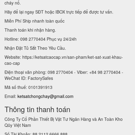
cháy nổ.
Hãy để lại ngay SĐT hoặc IBOX trực tiếp để được tư vấn.
Miễn Phí Ship nhanh toàn quốc
Thanh toán khi nhận hàng.
Hotline: 098 2770404 Phục vụ 24/24h
Nhận Đặt Tủ Sắt Theo Yêu Cầu.
Website: https://ketsatcaocap.vn/san-pham/ket-sat-xuat-khau-
cao-cap
Điện thoại văn phòng: 098 2770404 - Viber: +84 98 2770404 -
WeChat ID: FactorySafes
Mã số thuế: 0101391913
Email:
ketsatchongchay@gmail.com
Thông tin thanh toán
Công Ty Cổ Phần Thiết Bị Vật Tư Ngân Hàng và An Toàn Kho
Qũy Việt Nam
Số Tài Khoản: 88 2112 6666 888