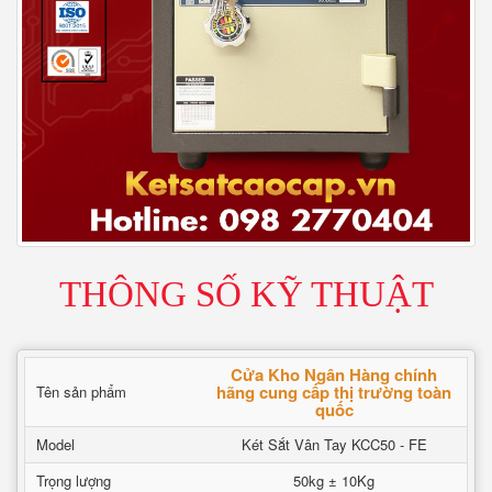
THÔNG SỐ KỸ THUẬT
Cửa Kho Ngân Hàng chính
hãng cung cấp thị trường toàn
Tên sản phẩm
quốc
Model
Két Sắt Vân Tay KCC50 - FE
Trọng lượng
50kg ± 10Kg