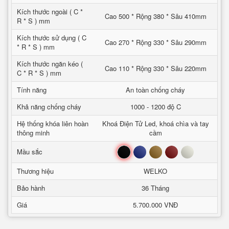
Kích thước ngoài ( C *
Cao 500 * Rộng 380 * Sâu 410mm
R * S ) mm
Kích thước sử dụng ( C
Cao 270 * Rộng 330 * Sâu 290mm
* R * S ) mm
Kích thước ngăn kéo (
Cao 110 * Rộng 330 * Sâu 220mm
C * R * S ) mm
Tính năng
An toàn chống cháy
Khả năng chống cháy
1000 - 1200 độ C
Hệ thống khóa liên hoàn
Khoá Điện Tử Led, khoá chìa và tay
thông minh
cầm
Đen
Xanh
Nâu
Đỏ
Trắng
Mầu sắc
Thương hiệu
WELKO
Bảo hành
36 Tháng
Giá
5.700.000 VNĐ