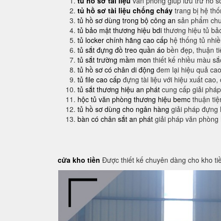
tủ hồ sơ tài liệu
văn phòng giúp lưu trữ hồ s
tủ hồ sơ tài liệu chống cháy
trang bị hệ th
tủ hồ sơ dùng trong bộ công an
sản phẩm chuy
tủ bảo mật thương hiệu bdi
thương hiệu tủ bả
tủ locker chính hãng cao cấp
hệ thống tủ nhi
tủ sắt đựng đồ treo quần áo
bền đẹp, thuận t
tủ sắt trường mầm mon
thiết kế nhiều màu sắ
tủ hồ sơ có chân di động
đem lại hiệu quả cao
tủ file cao cấp
đựng tài liệu với hiệu xuất cao,
tủ sắt thương hiệu an phát
cung cấp giải pháp
hộc tủ văn phòng thương hiệu bemc
thuận tiệ
tủ hồ sơ dùng cho ngân hàng
giải pháp đựng 
bàn có chân sắt an phát
giải pháp văn phòng
cửa kho tiền
Được thiết kế chuyên dàng cho kho ti