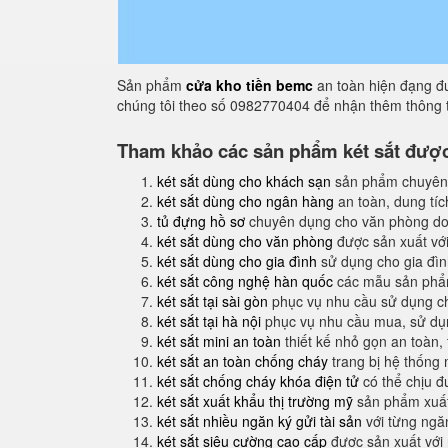
Sản phẩm
cửa kho tiền bemc
an toàn hiện đạng đư
chúng tôi theo số 0982770404 để nhận thêm thông t
Tham khảo các sản phẩm két sắt được 
két sắt dùng cho khách sạn
sản phẩm chuyên
két sắt dùng cho ngân hàng
an toàn, dung tíc
tủ đựng hồ sơ
chuyên dụng cho văn phòng do
két sắt dùng cho văn phòng
được sản xuất với
két sắt dùng cho gia đình
sử dụng cho gia đình
két sắt công nghệ hàn quốc
các mẫu sản phẩm
két sắt tại sài gòn
phục vụ nhu cầu sử dụng ch
két sắt tại hà nội
phục vụ nhu cầu mua, sử dụng
két sắt mini an toàn
thiết kế nhỏ gọn an toàn,
két sắt an toàn chống cháy
trang bị hệ thống
két sắt chống cháy khóa điện tử
có thể chịu đ
két sắt xuất khẩu thị trường mỹ
sản phẩm xuất
két sắt nhiều ngăn ký gửi tài sản
với từng ngăn
két sắt siêu cường cao cấp
được sản xuất với