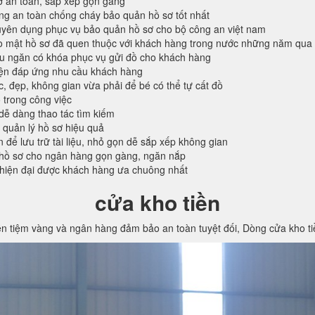
ơ an toàn, sắp xếp gọn gàng
ống an toàn chống cháy bảo quản hồ sơ tốt nhất
ên dụng phục vụ bảo quản hồ sơ cho bộ công an việt nam
o mật hồ sơ đã quen thuộc với khách hàng trong nước những năm qua
ều ngăn có khóa phục vụ gửi đồ cho khách hàng
iện đáp ứng nhu cầu khách hàng
c, đẹp, không gian vừa phải để bé có thể tự cất đồ
 trong công việc
 dễ dàng thao tác tìm kiếm
 quản lý hồ sơ hiệu quả
n để lưu trữ tài liệu, nhỏ gọn dễ sắp xếp không gian
hồ sơ cho ngân hàng gọn gàng, ngăn nắp
 hiện đại được khách hàng ưa chuông nhất
cửa kho tiền
ền tiệm vàng và ngân hàng đảm bảo an toàn tuyệt đối, Dòng cửa kho t