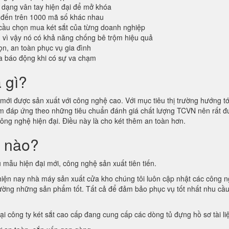
dạng vân tay hiện đại để mở khóa
 đến trên 1000 mã số khác nhau
cầu chọn mua két sắt của từng doanh nghiệp
n vì vậy nó có khả năng chống bê trộm hiệu quả
n, an toàn phục vụ gia đình
a báo động khi có sự va chạm
à gì?
ới được sản xuất với công nghệ cao. Với mục tiêu thị trường hướng tới
hẩm đáp ứng theo những tiêu chuẩn đánh giá chất lượng TCVN nên rất
công nghệ hiện đại. Điều này là cho két thêm an toàn hơn.
i nào?
 mẫu hiện đại mới, công nghệ sản xuất tiên tiến.
 hiện nay nhà máy sản xuất cửa kho chúng tôi luôn cập nhật các công 
ị trường những sản phẩm tốt. Tất cả để đảm bảo phục vụ tốt nhất nhu cầ
tại công ty két sắt cao cấp đang cung cấp các dòng tủ đựng hồ sơ tài l