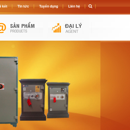
 két
Tin tức
Tuyển dụng
Liên hệ