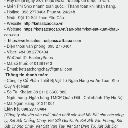
-
Hãy để lại ngay SĐT hoặc IBOX trực tiếp để được tư vấn.
-
Miễn Phí Ship nhanh toàn quốc - Thanh toán khi nhận hàng.
-
Hotline: 098 2770404 Phục vụ 24/24h
-
Nhận Đặt Tủ Sắt Theo Yêu Cầu.
-
Website:
http://ketsatcaocap.vn
-
Website:
https://ketsatcaocap.vn/san-pham/ket-sat-xuat-khau-
cao-cap
-
https://welkosafes.trustpass.alibaba.com
-
Điện thoại văn phòng: 098 2770404
-
Viber: +84 98 2770404
-
WeChat ID: FactorySafes
-
Mã số thuế: 0101391913
-
Email: ketsatchongchay@gmail.com
Thông tin thanh toán:
-
Công Ty Cổ Phần Thiết Bị Vật Tư Ngân Hàng và An Toàn Kho
Qũy Việt Nam
-
Số Tài Khoản: 88 2112 6666 888
-
Ngân hàng: Ngân hàng TMCP Quân Đội - Chi nhánh Tây Hà Nội
-
Mã Ngân Hàng: 01311001
Liên hệ: 098.277.0404
(Công ty chuyên sản xuất phân phối các loại Két Sắt cho các công
ty, Két Sắt Chống Cháy, Két Sắt Gia Đình, Két Sắt Văn Phòng, Két
Sắt Chống Cháy, Két Sắt Vân Tay, Két Sắt Điện Tử, Két Sắt Đổi