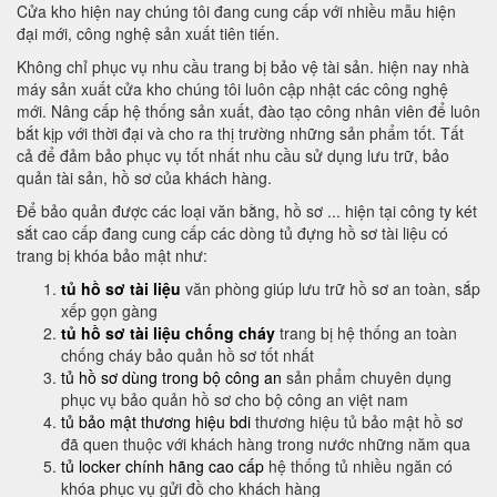
Cửa kho hiện nay chúng tôi đang cung cấp với nhiều mẫu hiện
đại mới, công nghệ sản xuất tiên tiến.
Không chỉ phục vụ nhu cầu trang bị bảo vệ tài sản. hiện nay nhà
máy sản xuất cửa kho chúng tôi luôn cập nhật các công nghệ
mới. Nâng cấp hệ thống sản xuất, đào tạo công nhân viên để luôn
bắt kịp với thời đại và cho ra thị trường những sản phẩm tốt. Tất
cả để đảm bảo phục vụ tốt nhất nhu cầu sử dụng lưu trữ, bảo
quản tài sản, hồ sơ của khách hàng.
Để bảo quản được các loại văn bằng, hồ sơ ... hiện tại công ty két
sắt cao cấp đang cung cấp các dòng tủ đựng hồ sơ tài liệu có
trang bị khóa bảo mật như:
tủ hồ sơ tài liệu
văn phòng giúp lưu trữ hồ sơ an toàn, sắp
xếp gọn gàng
tủ hồ sơ tài liệu chống cháy
trang bị hệ thống an toàn
chống cháy bảo quản hồ sơ tốt nhất
tủ hồ sơ dùng trong bộ công an
sản phẩm chuyên dụng
phục vụ bảo quản hồ sơ cho bộ công an việt nam
tủ bảo mật thương hiệu bdi
thương hiệu tủ bảo mật hồ sơ
đã quen thuộc với khách hàng trong nước những năm qua
tủ locker chính hãng cao cấp
hệ thống tủ nhiều ngăn có
khóa phục vụ gửi đồ cho khách hàng