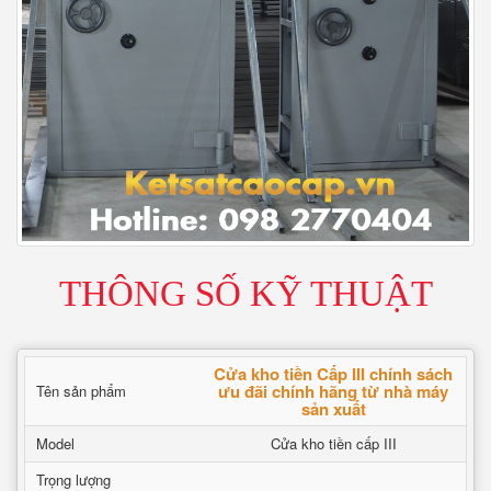
THÔNG SỐ KỸ THUẬT
Cửa kho tiền Cấp III chính sách
ưu đãi chính hãng từ nhà máy
Tên sản phẩm
sản xuất
Model
Cửa kho tiền cấp III
Trọng lượng