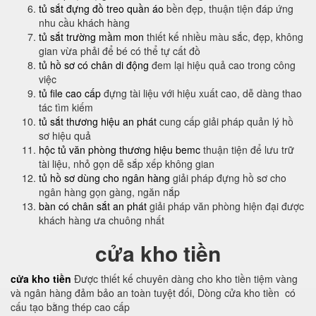
tủ sắt đựng đồ treo quần áo
bền đẹp, thuận tiện đáp ứng
nhu cầu khách hàng
tủ sắt trường mầm mon
thiết kế nhiều màu sắc, đẹp, không
gian vừa phải để bé có thể tự cất đồ
tủ hồ sơ có chân di động
đem lại hiệu quả cao trong công
việc
tủ file cao cấp
đựng tài liệu với hiệu xuất cao, dễ dàng thao
tác tìm kiếm
tủ sắt thương hiệu an phát
cung cấp giải pháp quản lý hồ
sơ hiệu quả
hộc tủ văn phòng thương hiệu bemc
thuận tiện để lưu trữ
tài liệu, nhỏ gọn dễ sắp xếp không gian
tủ hồ sơ dùng cho ngân hàng
giải pháp đựng hồ sơ cho
ngân hàng gọn gàng, ngăn nắp
bàn có chân sắt an phát
giải pháp văn phòng hiện đại được
khách hàng ưa chuông nhất
cửa kho tiền
cửa kho tiền
Được thiết kế chuyên dàng cho kho tiền tiệm vàng
và ngân hàng đảm bảo an toàn tuyệt đối, Dòng cửa kho tiền có
cấu tạo bằng thép cao cấp