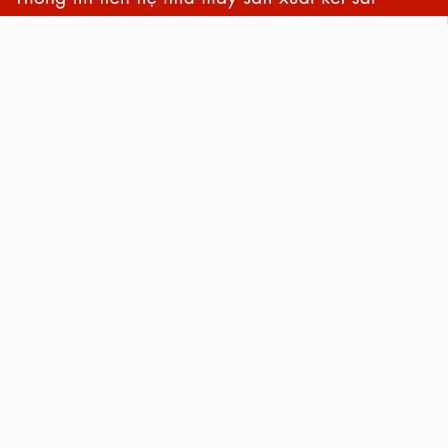
back
to
top