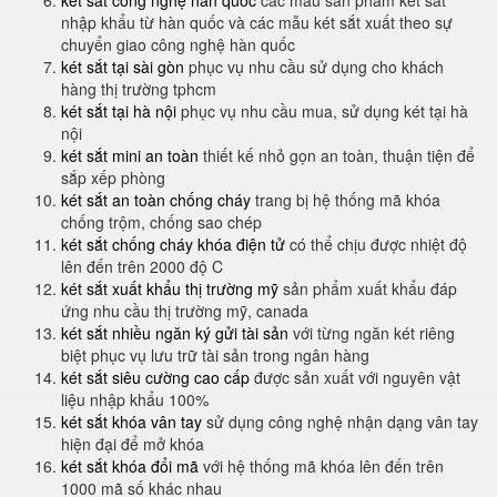
két sắt công nghệ hàn quốc
các mẫu sản phẩm két sắt
nhập khẩu từ hàn quốc và các mẫu két sắt xuất theo sự
chuyển giao công nghệ hàn quốc
két sắt tại sài gòn
phục vụ nhu cầu sử dụng cho khách
hàng thị trường tphcm
két sắt tại hà nội
phục vụ nhu cầu mua, sử dụng két tại hà
nội
két sắt mini an toàn
thiết kế nhỏ gọn an toàn, thuận tiện để
sắp xếp phòng
két sắt an toàn chống cháy
trang bị hệ thống mã khóa
chống trộm, chống sao chép
két sắt chống cháy khóa điện tử
có thể chịu được nhiệt độ
lên đến trên 2000 độ C
két sắt xuất khẩu thị trường mỹ
sản phẩm xuất khẩu đáp
ứng nhu cầu thị trường mỹ, canada
két sắt nhiều ngăn ký gửi tài sản
với từng ngăn két riêng
biệt phục vụ lưu trữ tài sản trong ngân hàng
két sắt siêu cường cao cấp
được sản xuất với nguyên vật
liệu nhập khẩu 100%
két sắt khóa vân tay
sử dụng công nghệ nhận dạng vân tay
hiện đại để mở khóa
két sắt khóa đổi mã
với hệ thống mã khóa lên đến trên
1000 mã số khác nhau