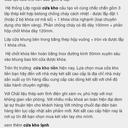
Hệ thống Lớp ngoài
cửa kho
cấu tạo vô cùng chắc chắn gồm 3
lớp thép kết hợp betong chống cháy cách nhiệt - được lắp đặt 1
(hoặc 2 bộ khóa cơ mã số) + 1 khóa chìa nghạnh (loại chuyên
dụng cho tiệm vàng). Phần chống cháy có độ dày 100mm + phần
hộp chốt khóa dày 120mm.
Lớp cửa khung bên trong bằng thép hộp vuông + tròn và được lắp
1 khóa chìa.
Hệ chốt khóa liên hoàn bằng Inox đường kính 50mm xuyên sâu
vào khung bao khi cửa được khóa.
Trên thị trường
cửa kho tiền
hiện nay. Lựa chọn mua cửa kho
tiền bạn hãy đến với nhà máy két sắt cao cấp là địa chỉ nhà máy
sản xuất uy tín hàng đầu cung cấp các dòng két sắt với chế độ
bảo hành chuyên nghiệp.
Với Chất liệu thép sơn tĩnh điện ghi xám vv, phù hợp với mọi
không gian văn phòng. Với nhiều mẫu khoá an toàn hiện đại đem
lại sự thuận tiện cho khách hàng Với những chuỗi đại diện bán
hàng liên tục cập nhật sản phẩm mới. Két sắt cao cấp hiện nay là
nơi uy tín để bạn chọn mua két vân tay cho mình.
xem thêm
cửa kho lạnh