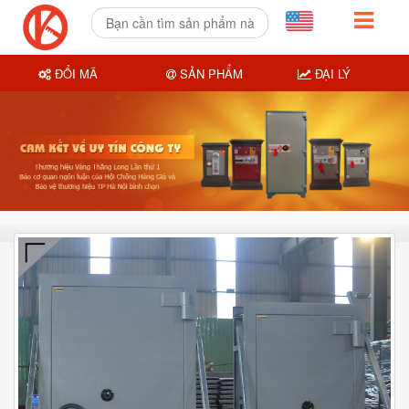
ĐỔI MÃ
SẢN PHẨM
ĐẠI LÝ