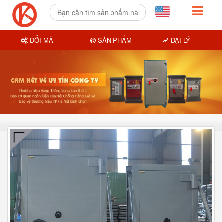
ĐỔI MÃ
SẢN PHẨM
ĐẠI LÝ