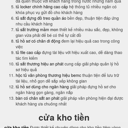
đã quen thuộc với khách hàng trong nước những năm qua
tủ locker chính hãng cao cấp
hệ thống tủ nhiều ngăn có
khóa phục vụ gửi đồ cho khách hàng
tủ sắt đựng đồ treo quần áo
bền đẹp, thuận tiện đáp ứng
nhu cầu khách hàng
tủ sắt trường mầm mon
thiết kế nhiều màu sắc, đẹp, không
gian vừa phải để bé có thể tự cất đồ
tủ hồ sơ có chân di động
đem lại hiệu quả cao trong công
việc
tủ file cao cấp
đựng tài liệu với hiệu xuất cao, dễ dàng thao
tác tìm kiếm
tủ sắt thương hiệu an phát
cung cấp giải pháp quản lý hồ
sơ hiệu quả
hộc tủ văn phòng thương hiệu bemc
thuận tiện để lưu trữ
tài liệu, nhỏ gọn dễ sắp xếp không gian
tủ hồ sơ dùng cho ngân hàng
giải pháp đựng hồ sơ cho
ngân hàng gọn gàng, ngăn nắp
bàn có chân sắt an phát
giải pháp văn phòng hiện đại được
khách hàng ưa chuông nhất
cửa kho tiền
cửa kho tiền
Được thiết kế chuyên dàng cho kho tiền tiệm vàng