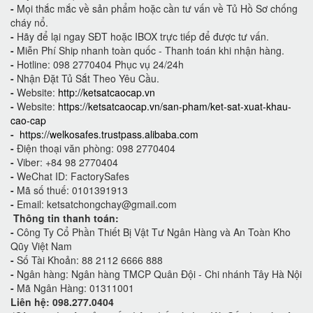
-
Mọi thắc mắc về sản phẩm hoặc cần tư vấn về Tủ Hồ Sơ chống
cháy nổ.
-
Hãy để lại ngay SĐT hoặc IBOX trực tiếp để được tư vấn.
-
Miễn Phí Ship nhanh toàn quốc - Thanh toán khi nhận hàng.
-
Hotline: 098 2770404 Phục vụ 24/24h
-
Nhận Đặt Tủ Sắt Theo Yêu Cầu.
-
Website:
http://ketsatcaocap.vn
-
Website:
https://ketsatcaocap.vn/san-pham/ket-sat-xuat-khau-
cao-cap
-
https://welkosafes.trustpass.alibaba.com
-
Điện thoại văn phòng: 098 2770404
-
Viber: +84 98 2770404
-
WeChat ID: FactorySafes
-
Mã số thuế: 0101391913
-
Email: ketsatchongchay@gmail.com
Thông tin thanh toán:
-
Công Ty Cổ Phần Thiết Bị Vật Tư Ngân Hàng và An Toàn Kho
Qũy Việt Nam
-
Số Tài Khoản: 88 2112 6666 888
-
Ngân hàng: Ngân hàng TMCP Quân Đội - Chi nhánh Tây Hà Nội
-
Mã Ngân Hàng: 01311001
Liên hệ: 098.277.0404