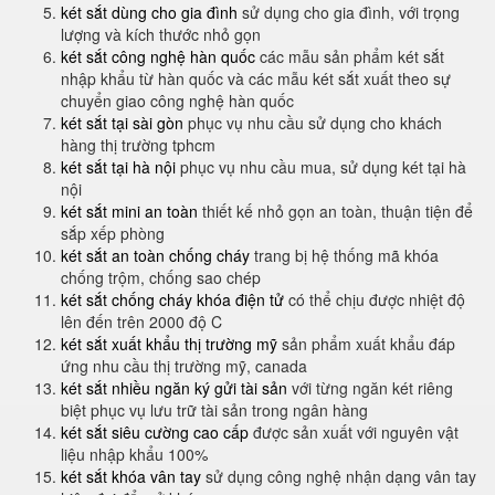
két sắt dùng cho gia đình
sử dụng cho gia đình, với trọng
lượng và kích thước nhỏ gọn
két sắt công nghệ hàn quốc
các mẫu sản phẩm két sắt
nhập khẩu từ hàn quốc và các mẫu két sắt xuất theo sự
chuyển giao công nghệ hàn quốc
két sắt tại sài gòn
phục vụ nhu cầu sử dụng cho khách
hàng thị trường tphcm
két sắt tại hà nội
phục vụ nhu cầu mua, sử dụng két tại hà
nội
két sắt mini an toàn
thiết kế nhỏ gọn an toàn, thuận tiện để
sắp xếp phòng
két sắt an toàn chống cháy
trang bị hệ thống mã khóa
chống trộm, chống sao chép
két sắt chống cháy khóa điện tử
có thể chịu được nhiệt độ
lên đến trên 2000 độ C
két sắt xuất khẩu thị trường mỹ
sản phẩm xuất khẩu đáp
ứng nhu cầu thị trường mỹ, canada
két sắt nhiều ngăn ký gửi tài sản
với từng ngăn két riêng
biệt phục vụ lưu trữ tài sản trong ngân hàng
két sắt siêu cường cao cấp
được sản xuất với nguyên vật
liệu nhập khẩu 100%
két sắt khóa vân tay
sử dụng công nghệ nhận dạng vân tay