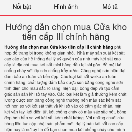
Nổi bật
Hình ảnh
Mô tả
Hướng dẫn chọn mua Cửa kho
tiền cấp III chính hãng
Hướng dẫn chọn mua Cửa kho tiền cấp III chính hãng
phù
hợp để trang bị trong không gian nhỏ.
Nhà máy sản xuất két sắt
cao cấp của hệ thống đại lý uỷ quyền của nhà máy két sắt cao
cấp là địa chỉ mua két sắt mini hàng đầu tại sài gòn. Bề mặt két
chống cháy với lớp sơn chống trầy xước. Công nghệ sơn hiện đại
đảm bảo an toàn và bền đẹp. Các loại két sắt welko an toàn,
chính hãng, chất lượng đảm bảo được sơn bằng công nghệ sơn
tĩnh điện cho màu sắc rõ ràng, hiện đại, bóng đẹp và tạo cảm
giác sần sần khi sờ tay vào. Các loại két làm giả thường kém chất
lượng được sơn bằng công nghệ thường nên màu sắc kém sắt
nét hơn so với két sắt thật và khi sờ vào có cảm giác nhẵn, mịn.
két vân tay, két điện tử, két chống cháy có màu sắc sắc nét, bóng
đẹp hơn hẳn so với két sắt kém chất lượng. Với những chuỗi cửa
hàng liên tục cập nhật sản phẩm mới. đại lý bán két sắt cao cấp
hiện nay là nơi uy tín để bạn chọn mua két chống cháy cho mình