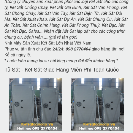
(Công ty chuyên sản xuất phân phối các loại Két Sắt cho các công
ty, Két Sắt Chống Cháy, Két Sắt Gia Đình, Két Sắt Văn Phòng, Két
Sắt Chống Cháy, Két Sắt Vân Tay, Két Sắt Điện Tử, Két Sắt Đổi
Mã, Két Sắt Xuất Khẩu, Két Sắt Dự Án, Két Sắt Chung Cư, Két Sắt
An Toàn, Két Sắt Chính Hãng, Két Sắt Phong Thuỷ, Két Bạc, Két
Sắt Két Bạc, Safes... Nhận đặt Két Sắt lắp đặt cho các công trình
chung cư, bệnh viện.....(giá rẻ tận gốc)
Nhà Máy Sản Xuất Két Sắt Lớn Nhất Việt Nam.
Phục vụ tận tình chu đáo 24/24:
098 2770404
giao hàng tận nơi.
Kể cả ngày lễ.
"
Luôn luôn mang lại sự hài lòng mong đợi đến khách hàng
"
Tủ Sắt - Két Sắt Giao Hàng Miễn Phí Toàn Quốc