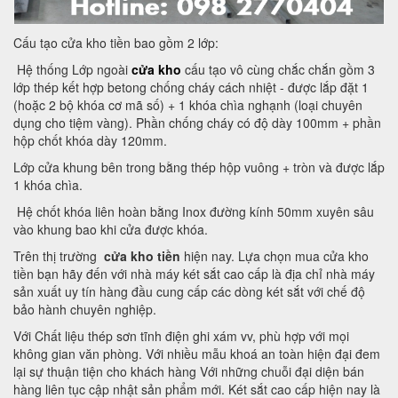
Cấu tạo cửa kho tiền bao gồm 2 lớp:
Hệ thống Lớp ngoài
cửa kho
cấu tạo vô cùng chắc chắn gồm 3
lớp thép kết hợp betong chống cháy cách nhiệt - được lắp đặt 1
(hoặc 2 bộ khóa cơ mã số) + 1 khóa chìa nghạnh (loại chuyên
dụng cho tiệm vàng). Phần chống cháy có độ dày 100mm + phần
hộp chốt khóa dày 120mm.
Lớp cửa khung bên trong bằng thép hộp vuông + tròn và được lắp
1 khóa chìa.
Hệ chốt khóa liên hoàn bằng Inox đường kính 50mm xuyên sâu
vào khung bao khi cửa được khóa.
Trên thị trường
cửa kho tiền
hiện nay. Lựa chọn mua cửa kho
tiền bạn hãy đến với nhà máy két sắt cao cấp là địa chỉ nhà máy
sản xuất uy tín hàng đầu cung cấp các dòng két sắt với chế độ
bảo hành chuyên nghiệp.
Với Chất liệu thép sơn tĩnh điện ghi xám vv, phù hợp với mọi
không gian văn phòng. Với nhiều mẫu khoá an toàn hiện đại đem
lại sự thuận tiện cho khách hàng Với những chuỗi đại diện bán
hàng liên tục cập nhật sản phẩm mới. Két sắt cao cấp hiện nay là