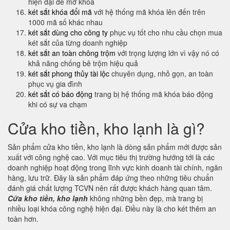
hiện đại để mở khóa
két sắt khóa đổi mã
với hệ thống mã khóa lên đến trên
1000 mã số khác nhau
két sắt dùng cho công ty
phục vụ tốt cho nhu cầu chọn mua
két sắt của từng doanh nghiệp
két sắt an toàn chông trộm
với trọng lượng lớn vì vậy nó có
khả năng chống bê trộm hiệu quả
két sắt phong thủy tài lộc
chuyên dụng, nhỏ gọn, an toàn
phục vụ gia đình
két sắt có báo động
trang bị hệ thống mã khóa báo động
khi có sự va chạm
Cửa kho tiền, kho lạnh là gì?
Sản phẩm cửa kho tiền, kho lạnh là dòng sản phẩm mới được sản
xuất với công nghệ cao. Với mục tiêu thị trường hướng tới là các
doanh nghiệp hoạt động trong lĩnh vực kinh doanh tài chính, ngân
hàng, lưu trữ. Đây là sản phẩm đáp ứng theo những tiêu chuẩn
đánh giá chất lượng TCVN nên rất được khách hàng quan tâm.
Cửa kho tiền, kho lạnh
không những bền đẹp, mà trang bị
nhiều loại khóa công nghệ hiện đại. Điều này là cho két thêm an
toàn hơn.