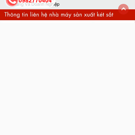
0982770404
Hàng Và Doanh Nghiệp
back
to
top