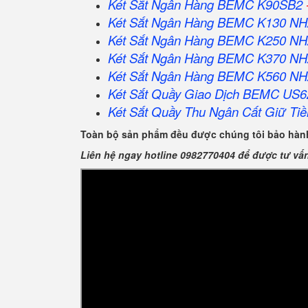
Két Sắt Ngân Hàng BEMC K90SB2
Két Sắt Ngân Hàng BEMC K130 N
Két Sắt Ngân Hàng BEMC K250 N
Két Sắt Ngân Hàng BEMC K370 N
Két Sắt Ngân Hàng BEMC K560 N
Két Sắt Quầy Giao Dịch BEMC US6
Két Sắt Quầy Thu Ngân Cất Giữ Tiề
Toàn bộ sản phẩm đều được chúng tôi bảo hành
Liên hệ ngay hotline 0982770404 để được tư vấ