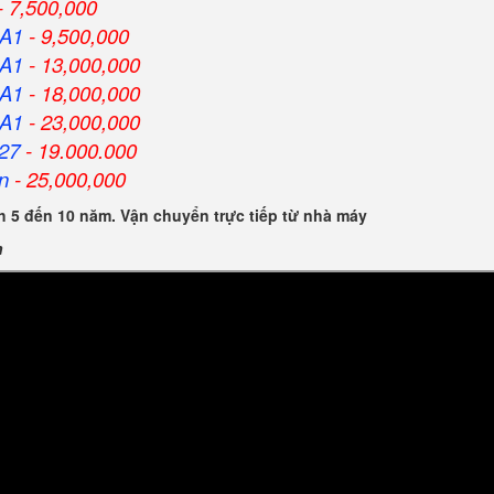
- 7,500,000
HA1
- 9,500,000
HA1
- 13,000,000
HA1
- 18,000,000
HA1
- 23,000,000
27
- 19.000.000
n
- 25,000,000
 5 đến 10 năm. Vận chuyển trực tiếp từ nhà máy
n