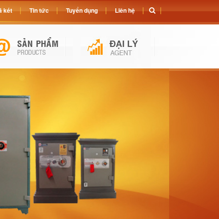
 két
Tin tức
Tuyển dụng
Liên hệ