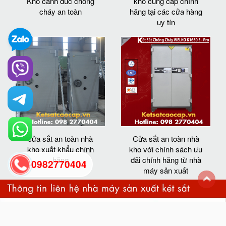
Kho cánh đúc chống
kho cung cấp chính
cháy an toàn
hãng tại các cửa hàng
uy tín
cửa sắt an toàn nhà
Cửa sắt an toàn nhà
kho xuất khẩu chính
kho với chính sách ưu
hãng
đãi chính hãng từ nhà
0982770404
máy sản xuất
back
to