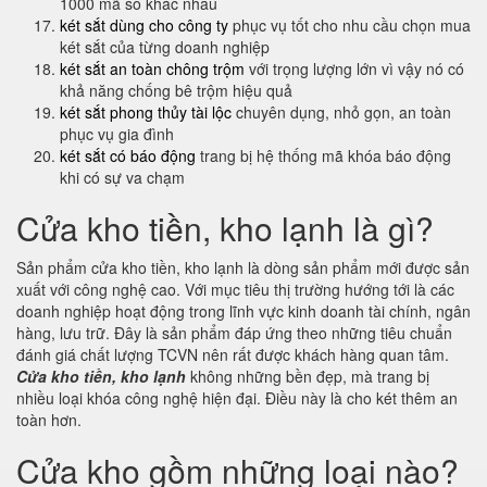
1000 mã số khác nhau
két sắt dùng cho công ty
phục vụ tốt cho nhu cầu chọn mua
két sắt của từng doanh nghiệp
két sắt an toàn chông trộm
với trọng lượng lớn vì vậy nó có
khả năng chống bê trộm hiệu quả
két sắt phong thủy tài lộc
chuyên dụng, nhỏ gọn, an toàn
phục vụ gia đình
két sắt có báo động
trang bị hệ thống mã khóa báo động
khi có sự va chạm
Cửa kho tiền, kho lạnh là gì?
Sản phẩm cửa kho tiền, kho lạnh là dòng sản phẩm mới được sản
xuất với công nghệ cao. Với mục tiêu thị trường hướng tới là các
doanh nghiệp hoạt động trong lĩnh vực kinh doanh tài chính, ngân
hàng, lưu trữ. Đây là sản phẩm đáp ứng theo những tiêu chuẩn
đánh giá chất lượng TCVN nên rất được khách hàng quan tâm.
Cửa kho tiền, kho lạnh
không những bền đẹp, mà trang bị
nhiều loại khóa công nghệ hiện đại. Điều này là cho két thêm an
toàn hơn.
Cửa kho gồm những loại nào?