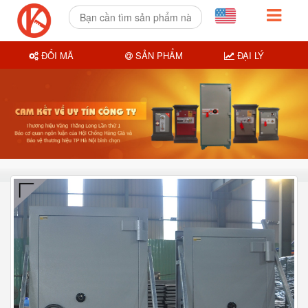
ĐỔI MÃ
SẢN PHẨM
ĐẠI LÝ