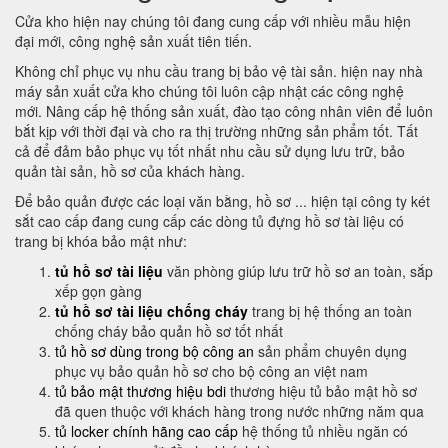
Cửa kho hiện nay chúng tôi đang cung cấp với nhiều mẫu hiện
đại mới, công nghệ sản xuất tiên tiến.
Không chỉ phục vụ nhu cầu trang bị bảo vệ tài sản. hiện nay nhà
máy sản xuất cửa kho chúng tôi luôn cập nhật các công nghệ
mới. Nâng cấp hệ thống sản xuất, đào tạo công nhân viên để luôn
bắt kịp với thời đại và cho ra thị trường những sản phẩm tốt. Tất
cả để đảm bảo phục vụ tốt nhất nhu cầu sử dụng lưu trữ, bảo
quản tài sản, hồ sơ của khách hàng.
Để bảo quản được các loại văn bằng, hồ sơ ... hiện tại công ty két
sắt cao cấp đang cung cấp các dòng tủ đựng hồ sơ tài liệu có
trang bị khóa bảo mật như:
tủ hồ sơ tài liệu
văn phòng giúp lưu trữ hồ sơ an toàn, sắp
xếp gọn gàng
tủ hồ sơ tài liệu chống cháy
trang bị hệ thống an toàn
chống cháy bảo quản hồ sơ tốt nhất
tủ hồ sơ dùng trong bộ công an
sản phẩm chuyên dụng
phục vụ bảo quản hồ sơ cho bộ công an việt nam
tủ bảo mật thương hiệu bdi
thương hiệu tủ bảo mật hồ sơ
đã quen thuộc với khách hàng trong nước những năm qua
tủ locker chính hãng cao cấp
hệ thống tủ nhiều ngăn có