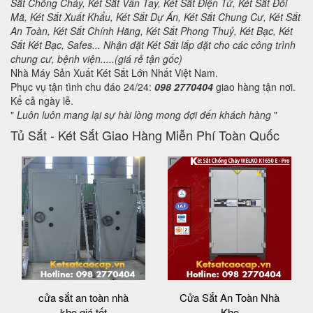
Sắt Chống Cháy, Két Sắt Vân Tay, Két Sắt Điện Tử, Két Sắt Đổi
Mã, Két Sắt Xuất Khẩu, Két Sắt Dự Án, Két Sắt Chung Cư, Két Sắt
An Toàn, Két Sắt Chính Hãng, Két Sắt Phong Thuỷ, Két Bạc, Két
Sắt Két Bạc, Safes... Nhận đặt Két Sắt lắp đặt cho các công trình
chung cư, bệnh viện.....(giá rẻ tận gốc)
Nhà Máy Sản Xuất Két Sắt Lớn Nhất Việt Nam.
Phục vụ tận tình chu đáo 24/24:
098 2770404
giao hàng tận nơi.
Kể cả ngày lễ.
"
Luôn luôn mang lại sự hài lòng mong đợi đến khách hàng
"
Tủ Sắt - Két Sắt Giao Hàng Miễn Phí Toàn Quốc
cửa sắt an toàn nhà
Cửa Sắt An Toàn Nhà
kho giá tốt
Kho