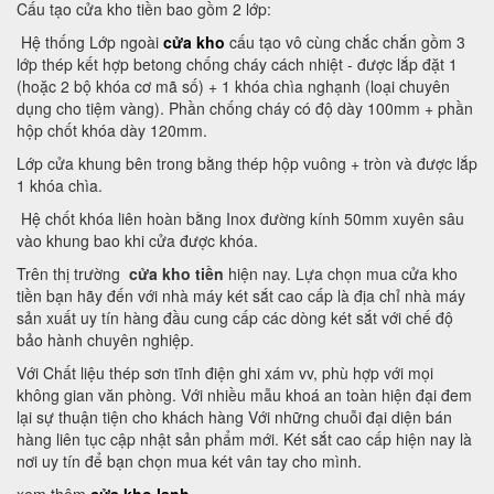
Cấu tạo cửa kho tiền bao gồm 2 lớp:
Hệ thống Lớp ngoài
cửa kho
cấu tạo vô cùng chắc chắn gồm 3
lớp thép kết hợp betong chống cháy cách nhiệt - được lắp đặt 1
(hoặc 2 bộ khóa cơ mã số) + 1 khóa chìa nghạnh (loại chuyên
dụng cho tiệm vàng). Phần chống cháy có độ dày 100mm + phần
hộp chốt khóa dày 120mm.
Lớp cửa khung bên trong bằng thép hộp vuông + tròn và được lắp
1 khóa chìa.
Hệ chốt khóa liên hoàn bằng Inox đường kính 50mm xuyên sâu
vào khung bao khi cửa được khóa.
Trên thị trường
cửa kho tiền
hiện nay. Lựa chọn mua cửa kho
tiền bạn hãy đến với nhà máy két sắt cao cấp là địa chỉ nhà máy
sản xuất uy tín hàng đầu cung cấp các dòng két sắt với chế độ
bảo hành chuyên nghiệp.
Với Chất liệu thép sơn tĩnh điện ghi xám vv, phù hợp với mọi
không gian văn phòng. Với nhiều mẫu khoá an toàn hiện đại đem
lại sự thuận tiện cho khách hàng Với những chuỗi đại diện bán
hàng liên tục cập nhật sản phẩm mới. Két sắt cao cấp hiện nay là
nơi uy tín để bạn chọn mua két vân tay cho mình.