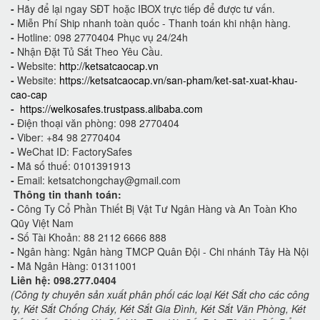
-
Hãy để lại ngay SĐT hoặc IBOX trực tiếp để được tư vấn.
-
Miễn Phí Ship nhanh toàn quốc - Thanh toán khi nhận hàng.
-
Hotline: 098 2770404 Phục vụ 24/24h
-
Nhận Đặt Tủ Sắt Theo Yêu Cầu.
-
Website:
http://ketsatcaocap.vn
-
Website:
https://ketsatcaocap.vn/san-pham/ket-sat-xuat-khau-
cao-cap
-
https://welkosafes.trustpass.alibaba.com
-
Điện thoại văn phòng: 098 2770404
-
Viber: +84 98 2770404
-
WeChat ID: FactorySafes
-
Mã số thuế: 0101391913
-
Email: ketsatchongchay@gmail.com
Thông tin thanh toán:
-
Công Ty Cổ Phần Thiết Bị Vật Tư Ngân Hàng và An Toàn Kho
Qũy Việt Nam
-
Số Tài Khoản: 88 2112 6666 888
-
Ngân hàng: Ngân hàng TMCP Quân Đội - Chi nhánh Tây Hà Nội
-
Mã Ngân Hàng: 01311001
Liên hệ: 098.277.0404
(Công ty chuyên sản xuất phân phối các loại Két Sắt cho các công
ty, Két Sắt Chống Cháy, Két Sắt Gia Đình, Két Sắt Văn Phòng, Két