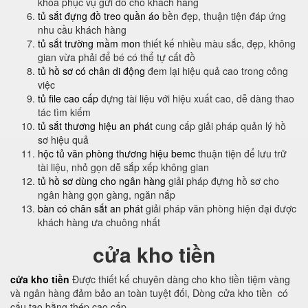
khóa phục vụ gửi đồ cho khách hàng
tủ sắt đựng đồ treo quần áo
bền đẹp, thuận tiện đáp ứng
nhu cầu khách hàng
tủ sắt trường mầm mon
thiết kế nhiều màu sắc, đẹp, không
gian vừa phải để bé có thể tự cất đồ
tủ hồ sơ có chân di động
đem lại hiệu quả cao trong công
việc
tủ file cao cấp
đựng tài liệu với hiệu xuất cao, dễ dàng thao
tác tìm kiếm
tủ sắt thương hiệu an phát
cung cấp giải pháp quản lý hồ
sơ hiệu quả
hộc tủ văn phòng thương hiệu bemc
thuận tiện để lưu trữ
tài liệu, nhỏ gọn dễ sắp xếp không gian
tủ hồ sơ dùng cho ngân hàng
giải pháp đựng hồ sơ cho
ngân hàng gọn gàng, ngăn nắp
bàn có chân sắt an phát
giải pháp văn phòng hiện đại được
khách hàng ưa chuông nhất
cửa kho tiền
cửa kho tiền
Được thiết kế chuyên dàng cho kho tiền tiệm vàng
và ngân hàng đảm bảo an toàn tuyệt đối, Dòng cửa kho tiền có
cấu tạo bằng thép cao cấp