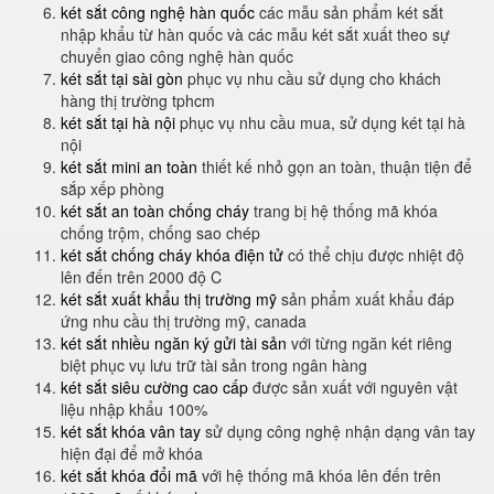
két sắt công nghệ hàn quốc
các mẫu sản phẩm két sắt
nhập khẩu từ hàn quốc và các mẫu két sắt xuất theo sự
chuyển giao công nghệ hàn quốc
két sắt tại sài gòn
phục vụ nhu cầu sử dụng cho khách
hàng thị trường tphcm
két sắt tại hà nội
phục vụ nhu cầu mua, sử dụng két tại hà
nội
két sắt mini an toàn
thiết kế nhỏ gọn an toàn, thuận tiện để
sắp xếp phòng
két sắt an toàn chống cháy
trang bị hệ thống mã khóa
chống trộm, chống sao chép
két sắt chống cháy khóa điện tử
có thể chịu được nhiệt độ
lên đến trên 2000 độ C
két sắt xuất khẩu thị trường mỹ
sản phẩm xuất khẩu đáp
ứng nhu cầu thị trường mỹ, canada
két sắt nhiều ngăn ký gửi tài sản
với từng ngăn két riêng
biệt phục vụ lưu trữ tài sản trong ngân hàng
két sắt siêu cường cao cấp
được sản xuất với nguyên vật
liệu nhập khẩu 100%
két sắt khóa vân tay
sử dụng công nghệ nhận dạng vân tay
hiện đại để mở khóa
két sắt khóa đổi mã
với hệ thống mã khóa lên đến trên