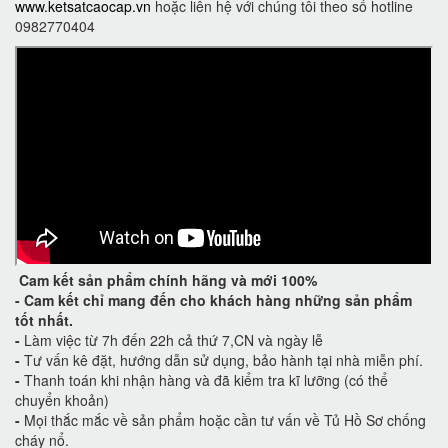
www.ketsatcaocap.vn
hoặc liên hệ với chúng tôi theo số hotline
0982770404
Cam kết
sản phẩm chính hãng và mới 100%
-
Cam kết
chỉ mang đến cho khách hàng những sản phẩm
tốt nhất.
-
Làm việc từ 7h đến 22h cả thứ 7,CN và ngày lễ
-
Tư vấn kê đặt, hướng dẫn sử dụng, bảo hành tại nhà miễn phí.
-
Thanh toán khi nhận hàng và đã kiểm tra kĩ lưỡng (có thể
chuyển khoản)
-
Mọi thắc mắc về sản phẩm hoặc cần tư vấn về Tủ Hồ Sơ chống
cháy nổ.