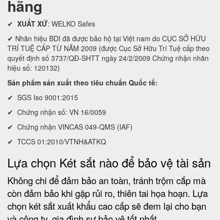
hãng
✔
XUẤT XỨ
: WELKO Safes
✔ Nhãn hiệu BDI đã được bảo hộ tại Việt nam do CỤC SỞ HỮU
TRÍ TUỆ CẤP TỪ NĂM 2009 (được Cục Sở Hữu Trí Tuệ cấp theo
quyết định số 3737/QĐ-SHTT ngày 24/2/2009 Chứng nhận nhãn
hiệu số: 120132)
Sản phẩm sản xuất theo tiêu chuẩn Quốc tế:
✔ SGS Iso 9001:2015
✔ Chứng nhận số: VN 16/0059
✔ Chứng nhận VINCAS 049-QMS (IAF)
✔ TCCS 01:2010/VTNH&ATKQ
Lựa chọn Két sắt nào để bảo vệ tài sản
Không chi để đảm bảo an toàn, tránh trộm cắp mà
còn đảm bảo khi gặp rủi ro, thiên tai họa hoạn. Lựa
chọn két sắt xuất khẩu cao cấp sẽ đem lại cho bạn
và công ty, gia đình sự bảo vệ tốt nhất.