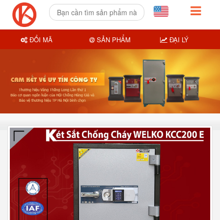
ĐỔI MÃ
SẢN PHẨM
ĐẠI LÝ