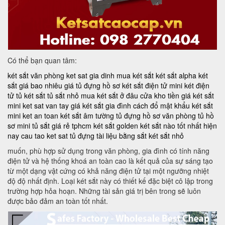
Có thể bạn quan tâm:
két sắt văn phòng
ket sat gia dinh
mua két sắt
két sắt alpha
két
sắt giá bao nhiêu
giá tủ đựng hồ sơ
két sắt điện tử mini
két điện
tử
tủ két sắt
tủ sắt nhỏ
mua két sắt ở đâu
cửa kho tiền
giá két sắt
mini
ket sat van tay
giá két sắt gia đình
cách đổ mật khẩu két sắt
mini
ket an toan
két sắt âm tường
tủ đựng hồ sơ văn phòng
tủ hồ
sơ mini
tủ sắt giá rẻ tphcm
két sắt golden
két sắt nào tốt nhất hiện
nay
cau tao ket sat
tủ đựng tài liệu bằng sắt
két sắt nhỏ
muốn, phù hợp sử dụng trong văn phòng, gia đình có tính năng
điện tử và hệ thống khoá an toàn cao là kết quả của sự sáng tạo
từ một dạng vật cứng có khả năng điện tử tại một ngưỡng nhiệt
độ độ nhất định. Loại két sắt này có thiết kế đặc biệt cô lập trong
trường hợp hỏa hoạn. Những tài sản giá trị bên trong sẽ luôn
được bảo đảm an toàn tốt nhất.