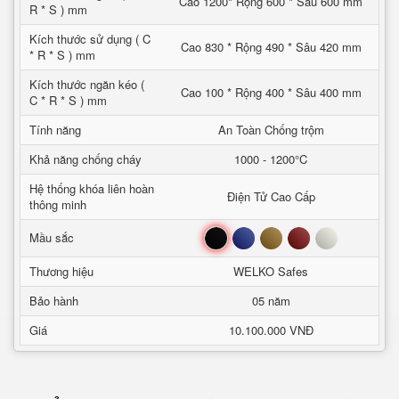
Cao 1200* Rộng 600 * Sâu 600 mm
R * S ) mm
Kích thước sử dụng ( C
Cao 830 * Rộng 490 * Sâu 420 mm
* R * S ) mm
Kích thước ngăn kéo (
Cao 100 * Rộng 400 * Sâu 400 mm
C * R * S ) mm
Tính năng
An Toàn Chống trộm
Khả năng chống cháy
1000 - 1200°C
Hệ thống khóa liên hoàn
Điện Tử Cao Cấp
thông minh
Đen
Xanh
Nâu
Đỏ
Trắng
Mầu sắc
Thương hiệu
WELKO Safes
Bảo hành
05 năm
Giá
10.100.000 VNĐ