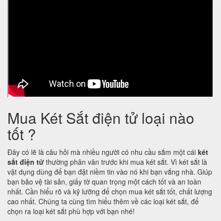
Mua Két Sắt điện tử loại nào
tốt ?
Đây có lẽ là câu hỏi mà nhiều người có nhu cầu sắm một cái
két
sắt điện tử
thường phân vân trước khi mua két sắt. Vì két sắt là
vật dụng dùng để bạn đặt niềm tin vào nó khi bạn vắng nhà. Giúp
bạn bảo vệ tài sản, giấy tờ quan trọng một cách tốt và an toàn
nhất. Cần hiểu rõ và kỹ lưỡng để chọn mua két sắt tốt, chất lượng
cao nhất. Chúng ta cùng tìm hiểu thêm về các loại két sắt, để
chọn ra loại két sắt phù hợp với bạn nhé!