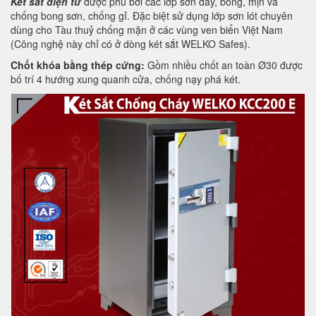
Két sắt điện tử
được phủ bởi các lớp sơn dày, bóng, mịn và
chống bong sơn, chống gỉ. Đặc biệt sử dụng lớp sơn lót chuyên
dùng cho Tàu thuỷ chống mặn ở các vùng ven biển Việt Nam
(Công nghệ này chỉ có ở dòng két sắt WELKO Safes).
Chốt khóa bằng thép cứng:
Gồm nhiều chốt an toàn Ø30 được
bố trí 4 hướng xung quanh cửa, chống nạy phá két.