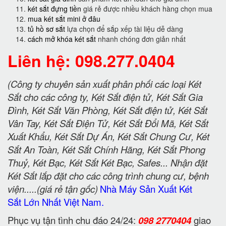
két sắt đựng tiền
giá rẻ được nhiều khách hàng chọn mua
mua két sắt mini ở đâu
tủ hồ sơ sắt
lựa chọn để sắp xếp tài liệu dễ dàng
cách mở khóa két sắt
nhanh chóng đơn giản nhất
Liên hệ: 098.277.0404
(Công ty chuyên sản xuất phân phối các loại Két
Sắt cho các công ty, Két Sắt điện tử, Két Sắt Gia
Đình, Két Sắt Văn Phòng, Két Sắt điện tử, Két Sắt
Vân Tay, Két Sắt Điện Tử, Két Sắt Đổi Mã, Két Sắt
Xuất Khẩu, Két Sắt Dự Án, Két Sắt Chung Cư, Két
Sắt An Toàn, Két Sắt Chính Hãng, Két Sắt Phong
Thuỷ, Két Bạc, Két Sắt Két Bạc, Safes... Nhận đặt
Két Sắt lắp đặt cho các công trình chung cư, bệnh
viện.....(giá rẻ tận gốc)
Nhà Máy Sản Xuất Két
Sắt Lớn Nhất Việt Nam.
Phục vụ tận tình chu đáo 24/24:
098 2770404
giao