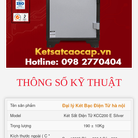
THÔNG SỐ KỸ THUẬT
Đại lý Két Bạc Điện Tử hà nội
Tên sản phẩm
Model
Két Sắt Điện Tử KCC200 E Silver
Trọng lượng
190 ± 10Kg
Kích thước ngoài ( C *