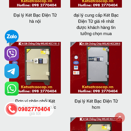
Đại lý Két Bạc Điện Tử
đại lý cung cấp Két Bạc
hà nội
Điện Tử giá rẻ nhất
được khách hàng tin
tưởng chọn mua
Đơn vị phân phối Két
Đại lý Két Bạc Điện Tử
Bạc Điện Tử cánh đúc
hcm
0982770404
giá tốt
back