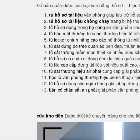
Để bảo quản được các loại văn bằng, hồ sơ ... hiện 
tủ hồ sơ tài liệu
văn phòng giúp lưu trữ hồ s
tủ hồ sơ tài liệu chống cháy
trang bị hệ th
tủ hồ sơ dùng trong bộ công an
sản phẩm chuy
tủ bảo mật thương hiệu bdi
thương hiệu tủ bả
tủ locker chính hãng cao cấp
hệ thống tủ nhi
tủ sắt đựng đồ treo quần áo
bền đẹp, thuận t
tủ sắt trường mầm mon
thiết kế nhiều màu sắ
tủ hồ sơ có chân di động
đem lại hiệu quả cao
tủ file cao cấp
đựng tài liệu với hiệu xuất cao,
tủ sắt thương hiệu an phát
cung cấp giải pháp
hộc tủ văn phòng thương hiệu bemc
thuận tiệ
tủ hồ sơ dùng cho ngân hàng
giải pháp đựng 
bàn có chân sắt an phát
giải pháp văn phòng
cửa kho tiền
Được thiết kế chuyên dàng cho kho ti