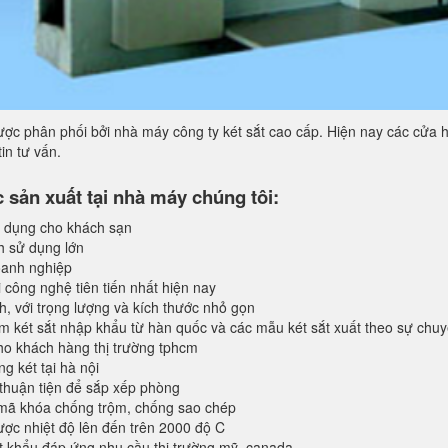
ợc phân phối bởi nhà máy công ty két sắt cao cấp. Hiện nay các cửa h
in tư vấn.
sản xuất tại nhà máy chúng tôi:
 dụng cho khách sạn
h sử dụng lớn
anh nghiệp
 công nghệ tiên tiến nhất hiện nay
, với trọng lượng và kích thước nhỏ gọn
 két sắt nhập khẩu từ hàn quốc và các mẫu két sắt xuất theo sự chu
o khách hàng thị trường tphcm
 két tại hà nội
 thuận tiện để sắp xếp phòng
 mã khóa chống trộm, chống sao chép
ược nhiệt độ lên đến trên 2000 độ C
 khẩu đáp ứng nhu cầu thị trường mỹ, canada