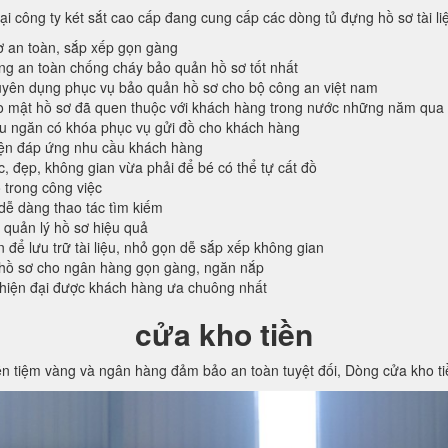
tại công ty két sắt cao cấp đang cung cấp các dòng tủ đựng hồ sơ tài l
ơ an toàn, sắp xếp gọn gàng
ống an toàn chống cháy bảo quản hồ sơ tốt nhất
ên dụng phục vụ bảo quản hồ sơ cho bộ công an việt nam
o mật hồ sơ đã quen thuộc với khách hàng trong nước những năm qua
ều ngăn có khóa phục vụ gửi đồ cho khách hàng
iện đáp ứng nhu cầu khách hàng
c, đẹp, không gian vừa phải để bé có thể tự cất đồ
 trong công việc
 dễ dàng thao tác tìm kiếm
 quản lý hồ sơ hiệu quả
n để lưu trữ tài liệu, nhỏ gọn dễ sắp xếp không gian
hồ sơ cho ngân hàng gọn gàng, ngăn nắp
 hiện đại được khách hàng ưa chuông nhất
cửa kho tiền
ền tiệm vàng và ngân hàng đảm bảo an toàn tuyệt đối, Dòng cửa kho t