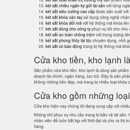
két sắt nhiều ngăn ký gửi tài sản
với từng ngăn
két sắt siêu cường cao cấp
được sản xuất với
két sắt khóa vân tay
sử dụng công nghệ nhận 
két sắt khóa đổi mã
với hệ thống mã khóa lên
két sắt dùng cho công ty
phục vụ tốt cho nhu 
két sắt an toàn chông trộm
với trọng lượng lớ
két sắt phong thủy tài lộc
chuyên dụng, nhỏ gọ
két sắt có báo động
trang bị hệ thống mã khó
Cửa kho tiền, kho lạnh l
Sản phẩm cửa kho tiền, kho lạnh là dòng sản phẩm m
doanh tài chính, ngân hàng, lưu trữ. Đây là sản p
không những bền đẹp, mà trang bị nhiều loại khóa 
Cửa kho gồm những loạ
Cửa kho hiện nay chúng tôi đang cung cấp với nhiều
Không chỉ phục vụ nhu cầu trang bị bảo vệ tài sản.
nhân viên để luôn bắt kịp với thời đại và cho ra th
hàng.