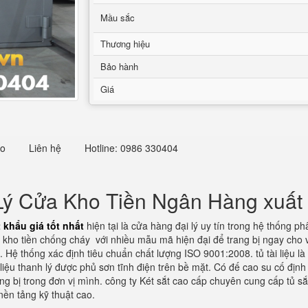
Mầu sắc
Thương hiệu
Bảo hành
Giá
eo
Liên hệ
Hotline: 0986 330404
ý Cửa Kho Tiền Ngân Hàng xuất k
khẩu giá tốt nhất
hiện tại là cửa hàng đại lý uy tín trong hệ thống p
 kho tiền chống cháy với nhiều mẫu mã hiện đại để trang bị ngay cho 
e. Hệ thống xác định tiêu chuẩn chất lượng ISO 9001:2008. tủ tài liệu 
 liệu thanh lý được phủ sơn tĩnh điện trên bề mặt. Có đế cao su cố định
rang bị trong đơn vị mình. công ty Két sắt cao cấp chuyên cung cấp tủ 
nền tảng kỹ thuật cao.