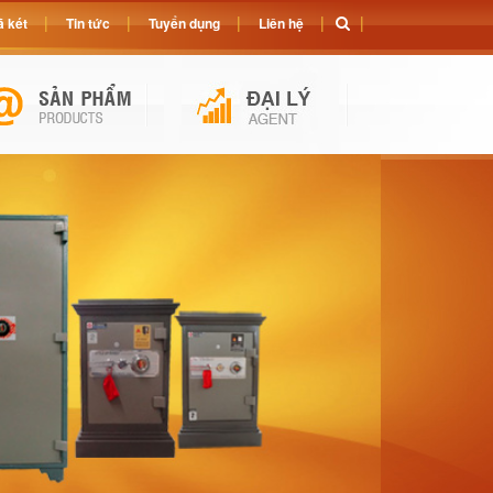
 két
Tin tức
Tuyển dụng
Liên hệ