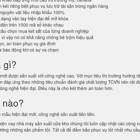
 két riêng biệt phục vụ lưu trữ tài sản trong ngân hàng
 nguyên vật liệu nhập khẩu 100%
dạng vân tay hiện đại để mở khóa
 đến trên 1000 mã số khác nhau
cầu chọn mua két sắt của từng doanh nghiệp
n vì vậy nó có khả năng chống bê trộm hiệu quả
n, an toàn phục vụ gia đình
a báo động khi có sự va chạm
à gì?
ới được sản xuất với công nghệ cao. Với mục tiêu thị trường hướng tới
hẩm đáp ứng theo những tiêu chuẩn đánh giá chất lượng TCVN nên rất
công nghệ hiện đại. Điều này là cho két thêm an toàn hơn.
i nào?
 mẫu hiện đại mới, công nghệ sản xuất tiên tiến.
 hiện nay nhà máy sản xuất cửa kho chúng tôi luôn cập nhật các công 
ị trường những sản phẩm tốt. Tất cả để đảm bảo phục vụ tốt nhất nhu cầ