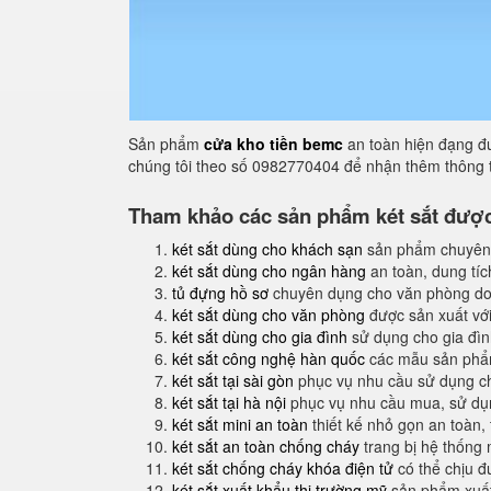
Sản phẩm
cửa kho tiền bemc
an toàn hiện đạng đư
chúng tôi theo số 0982770404 để nhận thêm thông t
Tham khảo các sản phẩm két sắt được 
két sắt dùng cho khách sạn
sản phẩm chuyên
két sắt dùng cho ngân hàng
an toàn, dung tíc
tủ đựng hồ sơ
chuyên dụng cho văn phòng do
két sắt dùng cho văn phòng
được sản xuất với
két sắt dùng cho gia đình
sử dụng cho gia đình
két sắt công nghệ hàn quốc
các mẫu sản phẩm
két sắt tại sài gòn
phục vụ nhu cầu sử dụng ch
két sắt tại hà nội
phục vụ nhu cầu mua, sử dụng
két sắt mini an toàn
thiết kế nhỏ gọn an toàn,
két sắt an toàn chống cháy
trang bị hệ thống
két sắt chống cháy khóa điện tử
có thể chịu đ
két sắt xuất khẩu thị trường mỹ
sản phẩm xuất