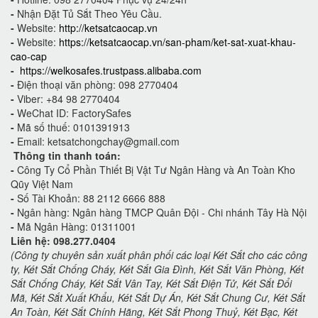
-
Nhận Đặt Tủ Sắt Theo Yêu Cầu.
-
Website:
http://ketsatcaocap.vn
-
Website:
https://ketsatcaocap.vn/san-pham/ket-sat-xuat-khau-
cao-cap
-
https://welkosafes.trustpass.alibaba.com
-
Điện thoại văn phòng: 098 2770404
-
Viber: +84 98 2770404
-
WeChat ID: FactorySafes
-
Mã số thuế: 0101391913
-
Email: ketsatchongchay@gmail.com
Thông tin thanh toán:
-
Công Ty Cổ Phần Thiết Bị Vật Tư Ngân Hàng và An Toàn Kho
Qũy Việt Nam
-
Số Tài Khoản: 88 2112 6666 888
-
Ngân hàng: Ngân hàng TMCP Quân Đội - Chi nhánh Tây Hà Nội
-
Mã Ngân Hàng: 01311001
Liên hệ: 098.277.0404
(Công ty chuyên sản xuất phân phối các loại Két Sắt cho các công
ty, Két Sắt Chống Cháy, Két Sắt Gia Đình, Két Sắt Văn Phòng, Két
Sắt Chống Cháy, Két Sắt Vân Tay, Két Sắt Điện Tử, Két Sắt Đổi
Mã, Két Sắt Xuất Khẩu, Két Sắt Dự Án, Két Sắt Chung Cư, Két Sắt
An Toàn, Két Sắt Chính Hãng, Két Sắt Phong Thuỷ, Két Bạc, Két