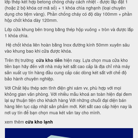
lớp thép kết hợp betong chống cháy cách nhiệt - được lắp đặt 1
(hoặc 2 bộ khóa cơ mã số) + 1 khóa chìa nghạnh (loại chuyên
dụng cho tiệm vàng). Phần chống cháy có độ dày 100mm + phần
hộp chốt khóa dày 120mm.
Lớp cửa khung bên trong bằng thép hộp vuông + tròn và được lắp
1 khóa chìa.
Hệ chốt khóa liên hoàn bằng Inox đường kính 50mm xuyên sâu
vào khung bao khi cửa được khóa.
Trên thị trường
cửa kho tiền
hiện nay. Lựa chọn mua cửa kho
tiền bạn hãy đến với nhà máy két sắt cao cấp là địa chỉ nhà máy
sản xuất uy tín hàng đầu cung cấp các dòng két sắt với chế độ
bảo hành chuyên nghiệp.
Với Chất liệu thép sơn tĩnh điện ghi xám vv, phù hợp với mọi
không gian văn phòng. Với nhiều mẫu khoá an toàn hiện đại đem
lại sự thuận tiện cho khách hàng Với những chuỗi đại diện bán
hàng liên tục cập nhật sản phẩm mới. Két sắt cao cấp hiện nay là
nơi uy tín để bạn chọn mua két vân tay cho mình.
xem thêm
cửa kho lạnh