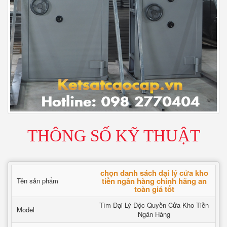
THÔNG SỐ KỸ THUẬT
chọn danh sách đại lý cửa kho
tiền ngân hàng chính hãng an
Tên sản phẩm
toàn giá tốt
Tìm Đại Lý Độc Quyền Cửa Kho Tiền
Model
Ngân Hàng