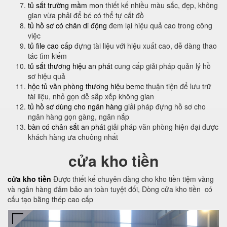
tủ sắt trường mầm mon
thiết kế nhiều màu sắc, đẹp, không
gian vừa phải để bé có thể tự cất đồ
tủ hồ sơ có chân di động
đem lại hiệu quả cao trong công
việc
tủ file cao cấp
đựng tài liệu với hiệu xuất cao, dễ dàng thao
tác tìm kiếm
tủ sắt thương hiệu an phát
cung cấp giải pháp quản lý hồ
sơ hiệu quả
hộc tủ văn phòng thương hiệu bemc
thuận tiện để lưu trữ
tài liệu, nhỏ gọn dễ sắp xếp không gian
tủ hồ sơ dùng cho ngân hàng
giải pháp đựng hồ sơ cho
ngân hàng gọn gàng, ngăn nắp
bàn có chân sắt an phát
giải pháp văn phòng hiện đại được
khách hàng ưa chuông nhất
cửa kho tiền
cửa kho tiền
Được thiết kế chuyên dàng cho kho tiền tiệm vàng
và ngân hàng đảm bảo an toàn tuyệt đối, Dòng cửa kho tiền có
cấu tạo bằng thép cao cấp