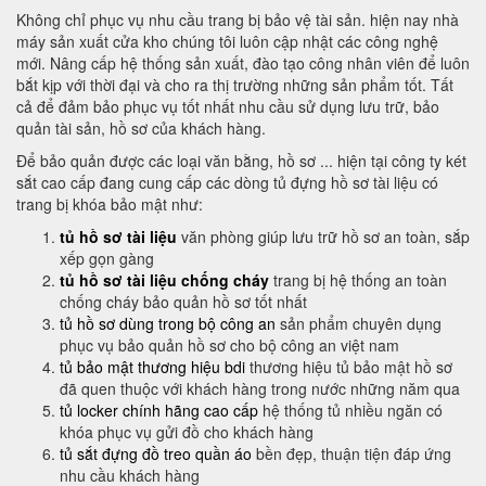
Không chỉ phục vụ nhu cầu trang bị bảo vệ tài sản. hiện nay nhà
máy sản xuất cửa kho chúng tôi luôn cập nhật các công nghệ
mới. Nâng cấp hệ thống sản xuất, đào tạo công nhân viên để luôn
bắt kịp với thời đại và cho ra thị trường những sản phẩm tốt. Tất
cả để đảm bảo phục vụ tốt nhất nhu cầu sử dụng lưu trữ, bảo
quản tài sản, hồ sơ của khách hàng.
Để bảo quản được các loại văn bằng, hồ sơ ... hiện tại công ty két
sắt cao cấp đang cung cấp các dòng tủ đựng hồ sơ tài liệu có
trang bị khóa bảo mật như:
tủ hồ sơ tài liệu
văn phòng giúp lưu trữ hồ sơ an toàn, sắp
xếp gọn gàng
tủ hồ sơ tài liệu chống cháy
trang bị hệ thống an toàn
chống cháy bảo quản hồ sơ tốt nhất
tủ hồ sơ dùng trong bộ công an
sản phẩm chuyên dụng
phục vụ bảo quản hồ sơ cho bộ công an việt nam
tủ bảo mật thương hiệu bdi
thương hiệu tủ bảo mật hồ sơ
đã quen thuộc với khách hàng trong nước những năm qua
tủ locker chính hãng cao cấp
hệ thống tủ nhiều ngăn có
khóa phục vụ gửi đồ cho khách hàng
tủ sắt đựng đồ treo quần áo
bền đẹp, thuận tiện đáp ứng
nhu cầu khách hàng