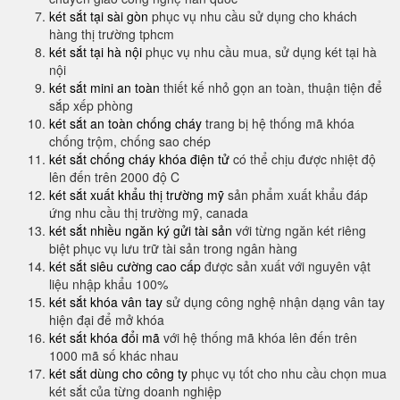
két sắt tại sài gòn
phục vụ nhu cầu sử dụng cho khách
hàng thị trường tphcm
két sắt tại hà nội
phục vụ nhu cầu mua, sử dụng két tại hà
nội
két sắt mini an toàn
thiết kế nhỏ gọn an toàn, thuận tiện để
sắp xếp phòng
két sắt an toàn chống cháy
trang bị hệ thống mã khóa
chống trộm, chống sao chép
két sắt chống cháy khóa điện tử
có thể chịu được nhiệt độ
lên đến trên 2000 độ C
két sắt xuất khẩu thị trường mỹ
sản phẩm xuất khẩu đáp
ứng nhu cầu thị trường mỹ, canada
két sắt nhiều ngăn ký gửi tài sản
với từng ngăn két riêng
biệt phục vụ lưu trữ tài sản trong ngân hàng
két sắt siêu cường cao cấp
được sản xuất với nguyên vật
liệu nhập khẩu 100%
két sắt khóa vân tay
sử dụng công nghệ nhận dạng vân tay
hiện đại để mở khóa
két sắt khóa đổi mã
với hệ thống mã khóa lên đến trên
1000 mã số khác nhau
két sắt dùng cho công ty
phục vụ tốt cho nhu cầu chọn mua
két sắt của từng doanh nghiệp