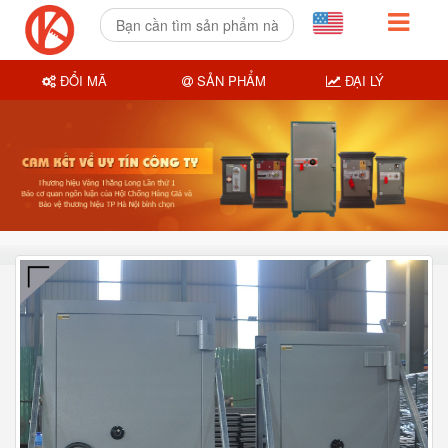
ĐỔI MÃ
SẢN PHẨM
ĐẠI LÝ