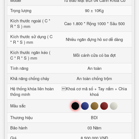
Model
Tủ Bảo Mật BDI 04 Cánh Khoá Cơ
Trọng lượng
90 ± 10Kg
Kích thước ngoài ( C *
Cao 1.800 * Rộng 1000 * Sâu 500
R * S ) mm
Kích thước sử dụng ( C
Nhiều ngăn đựng hồ sơ dễ dàng
* R * S ) mm
Kích thước ngăn kéo (
Mỗi cánh cửa có ba đợt
C * R * S ) mm
Tính năng
An toàn
Khả năng chống cháy
An toàn chống trộm
Hệ thống khóa liên hoàn
Khoá cơ mã số + Tay nắm + Chìa
thông minh
khoá
Đen
Xanh
Nâu
Đỏ
Trắng
Mầu sắc
Thương hiệu
BDI
Bảo hành
03 Năm
Giá
8.500.000 VNĐ