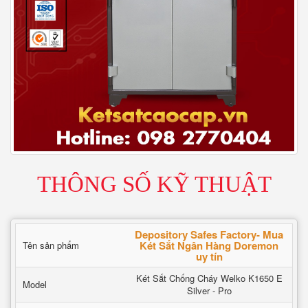
THÔNG SỐ KỸ THUẬT
Depository Safes Factory- Mua
Két Sắt Ngân Hàng Doremon
Tên sản phẩm
uy tín
Két Sắt Chống Cháy Welko K1650 E
Model
Silver - Pro