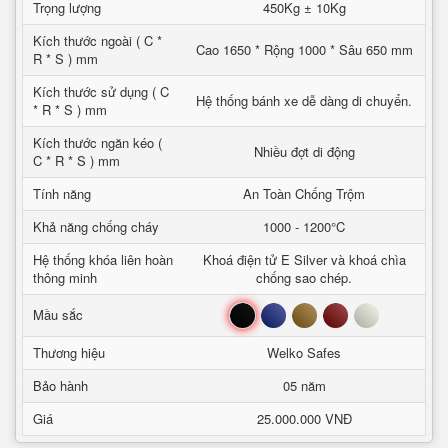
Trọng lượng
450Kg ± 10Kg
Kích thước ngoài ( C *
Cao 1650 * Rộng 1000 * Sâu 650 mm
R * S ) mm
Kích thước sử dụng ( C
Hệ thống bánh xe dễ dàng di chuyển.
* R * S ) mm
Kích thước ngăn kéo (
Nhiều đợt di động
C * R * S ) mm
Tính năng
An Toàn Chống Trộm
Khả năng chống cháy
1000 - 1200°C
Hệ thống khóa liên hoàn
Khoá điện tử E Silver và khoá chìa
thông minh
chống sao chép.
Đen
Xanh
Nâu
Đỏ
Trắng
Mầu sắc
Thương hiệu
Welko Safes
Bảo hành
05 năm
Giá
25.000.000 VNĐ