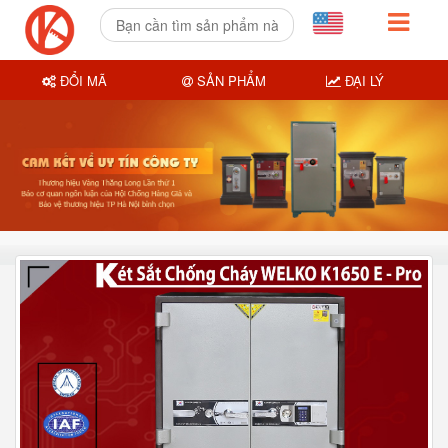
ĐỔI MÃ
SẢN PHẨM
ĐẠI LÝ