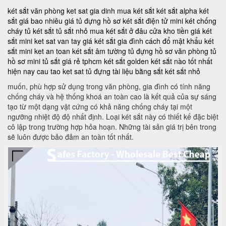
két sắt văn phòng
ket sat gia dinh
mua két sắt
két sắt alpha
két
sắt giá bao nhiêu
giá tủ đựng hồ sơ
két sắt điện tử mini
két chống
cháy
tủ két sắt
tủ sắt nhỏ
mua két sắt ở đâu
cửa kho tiền
giá két
sắt mini
ket sat van tay
giá két sắt gia đình
cách đổ mật khẩu két
sắt mini
ket an toan
két sắt âm tường
tủ đựng hồ sơ văn phòng
tủ
hồ sơ mini
tủ sắt giá rẻ tphcm
két sắt golden
két sắt nào tốt nhất
hiện nay
cau tao ket sat
tủ đựng tài liệu bằng sắt
két sắt nhỏ
muốn, phù hợp sử dụng trong văn phòng, gia đình có tính năng
chống cháy và hệ thống khoá an toàn cao là kết quả của sự sáng
tạo từ một dạng vật cứng có khả năng chống cháy tại một
ngưỡng nhiệt độ độ nhất định. Loại két sắt này có thiết kế đặc biệt
cô lập trong trường hợp hỏa hoạn. Những tài sản giá trị bên trong
sẽ luôn được bảo đảm an toàn tốt nhất.