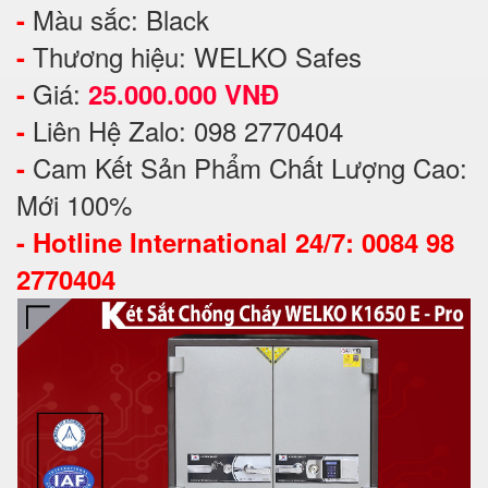
Màu sắc: Black
-
Thương hiệu: WELKO Safes
-
Giá:
-
25.000.000 VNĐ
Liên Hệ Zalo: 098 2770404
-
Cam Kết Sản Phẩm Chất Lượng Cao:
-
Mới 100%
-
Hotline International 24/7: 0084 98
2770404