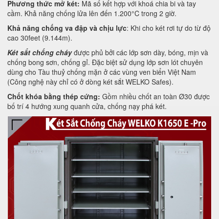
Phương thức mở két:
Mã số kết hợp với khoá chia bi và tay
cầm. Khả năng chống lửa lên đến 1.200°C trong 2 giờ.
Khả năng chống va đập và chịu lực
: Khi cho két rơi tự do từ độ
cao 30feet (9.144m).
Két sắt chống cháy
được phủ bởi các lớp sơn dày, bóng, mịn và
chống bong sơn, chống gỉ. Đặc biệt sử dụng lớp sơn lót chuyên
dùng cho Tàu thuỷ chống mặn ở các vùng ven biển Việt Nam
(Công nghệ này chỉ có ở dòng két sắt WELKO Safes).
Chốt khóa bằng thép cứng:
Gồm nhiều chốt an toàn Ø30 được
bố trí 4 hướng xung quanh cửa, chống nạy phá két.