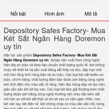
Nổi bật
Hình ảnh
Mô tả
Depository Safes Factory- Mua
Két Sắt Ngân Hàng Doremon
uy tín
hiện tại sản phẩm
Depository Safes Factory- Mua Két Sắt
Ngân Hàng Doremon uy tín
đươạc sản xuất theo công nghệ
hiện đại an toàn và theo tiêu chuẩn chất lượng quốc tế. két chống
cháy với thiết kế và sản xuất bằng sắt thép và đúc, dập hạn chế
mối hàn tăng tính năng bảo vệ an toàn. Các loại két sắt welko an
toàn, chính hãng, chất lượng đảm bảo được sơn bằng công nghệ
sơn tĩnh điện cho màu sắc rõ ràng, hiện đại, bóng đẹp và tạo cảm
giác sần sần khi sờ tay vào. Các loại két làm giả thường kém chất
lượng được sơn bằng công nghệ thường nên màu sắc kém sắt
nét hơn so với két sắt thật và khi sờ vào có cảm giác nhẵn, mịn.
két vân tay, két điện tử, két chống cháy có màu sắc sắc nét, bóng
đẹp hơn hẳn so với két sắt kém chất lượng. Với những chuỗi đại