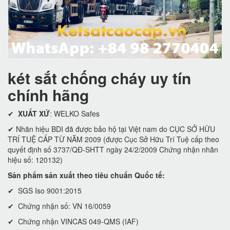
két sắt chống cháy uy tín
chính hãng
✔
XUẤT XỨ
: WELKO Safes
✔ Nhãn hiệu BDI đã được bảo hộ tại Việt nam do CỤC SỞ HỮU
TRÍ TUỆ CẤP TỪ NĂM 2009 (được Cục Sở Hữu Trí Tuệ cấp theo
quyết định số 3737/QĐ-SHTT ngày 24/2/2009 Chứng nhận nhãn
hiệu số: 120132)
Sản phẩm sản xuất theo tiêu chuẩn Quốc tế:
✔ SGS Iso 9001:2015
✔ Chứng nhận số: VN 16/0059
✔ Chứng nhận VINCAS 049-QMS (IAF)