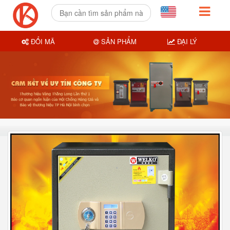
ĐỔI MÃ
SẢN PHẨM
ĐẠI LÝ