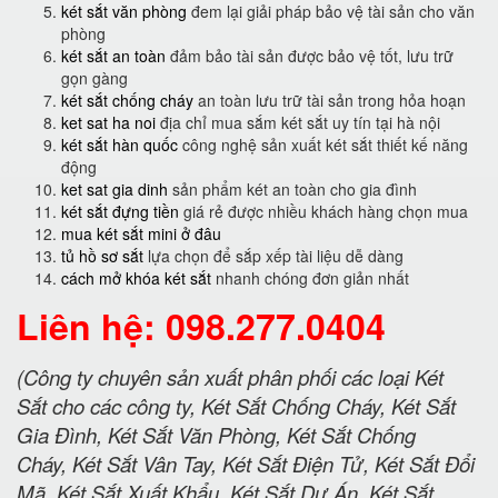
két sắt văn phòng
đem lại giải pháp bảo vệ tài sản cho văn
phòng
két sắt an toàn
đảm bảo tài sản được bảo vệ tốt, lưu trữ
gọn gàng
két sắt chống cháy
an toàn lưu trữ tài sản trong hỏa hoạn
ket sat ha noi
địa chỉ mua sắm két sắt uy tín tại hà nội
két sắt hàn quốc
công nghệ sản xuất két sắt thiết kế năng
động
ket sat gia dinh
sản phẩm két an toàn cho gia đình
két sắt đựng tiền
giá rẻ được nhiều khách hàng chọn mua
mua két sắt mini ở đâu
tủ hồ sơ sắt
lựa chọn để sắp xếp tài liệu dễ dàng
cách mở khóa két sắt
nhanh chóng đơn giản nhất
Liên hệ: 098.277.0404
(Công ty chuyên sản xuất phân phối các loại Két
Sắt cho các công ty, Két Sắt Chống Cháy, Két Sắt
Gia Đình, Két Sắt Văn Phòng, Két Sắt Chống
Cháy, Két Sắt Vân Tay, Két Sắt Điện Tử, Két Sắt Đổi
Mã, Két Sắt Xuất Khẩu, Két Sắt Dự Án, Két Sắt