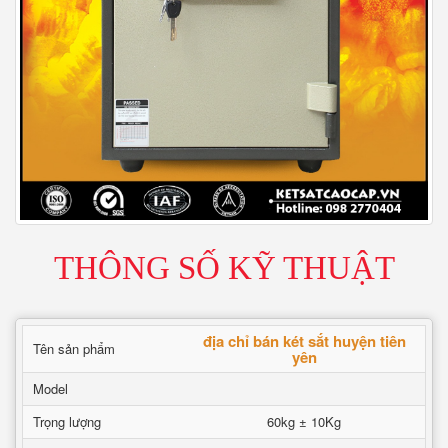
THÔNG SỐ KỸ THUẬT
địa chỉ bán két sắt huyện tiên
Tên sản phẩm
yên
Model
Trọng lượng
60kg ± 10Kg