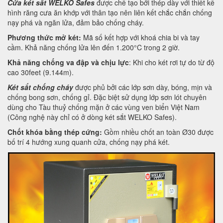
Cửa két sắt WELKO Safes
được chế tạo bởi thép dày với thiết kế
hình răng cưa ăn khớp với thân tạo nên liên kết chắc chắn chống
nạy phá và ngăn lửa, đảm bảo chống cháy.
Phương thức mở két:
Mã số kết hợp với khoá chia bi và tay
cầm. Khả năng chống lửa lên đến 1.200°C trong 2 giờ.
Khả năng chống va đập và chịu lực
: Khi cho két rơi tự do từ độ
cao 30feet (9.144m).
Két sắt chống cháy
được phủ bởi các lớp sơn dày, bóng, mịn và
chống bong sơn, chống gỉ. Đặc biệt sử dụng lớp sơn lót chuyên
dùng cho Tàu thuỷ chống mặn ở các vùng ven biển Việt Nam
(Công nghệ này chỉ có ở dòng két sắt WELKO Safes).
Chốt khóa bằng thép cứng:
Gồm nhiều chốt an toàn Ø30 được
bố trí 4 hướng xung quanh cửa, chống nạy phá két.