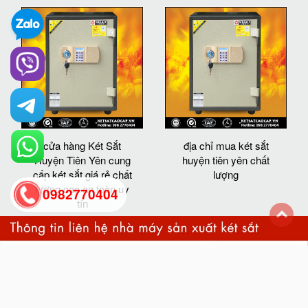
cửa hàng Két Sắt
địa chỉ mua két sắt
Huyện Tiên Yên cung
huyện tiên yên chất
cấp két sắt giá rẻ chất
lượng
lượng cao an toàn uy
0982770404
tín
back
to
top