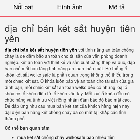
Nổi bật
Hình ảnh
Mô tả
địa chỉ bán két sắt huyện tiên
yên
địa chỉ bán két sắt huyện tiên yên
với tính năng an toàn chống
cháy là để đảm bảo an toàn cho tài sản của văn phòng doanh
nghiệp. két an toàn với thiết kế và sản xuất bằng thép và đúc, dập
hạn chế mối hàn tăng tính năng an toàn, bảo mật. Hệ thống ổ
khóa két sắt welko safe là phần quan trọng không thể thiếu trong
mỗi chiếc két sắt. Ổ khóa luôn bảo vệ an toàn cho tài sản của gia
đình bạn, mỗi chiếc két sắt an toàn welko đều có những loại ổ
khóa cơ, ổ khóa điện tử, ổ khóa vân tay. Mỗi loại ổ khóa đều có
chức năng và tính ưu việt riêng nhằm đảm bảo độ bảo mật cao.
Để đáp ứng nhu cầu mua bán két sắt của khách hàng hiện nay
đại diện bán hàng két chống cháy đã có mặt tại khắp các tỉnh
thành phố.
Có thể bạn quan tâm
mua két sắt chống cháy welkosafe bao nhiêu tiền