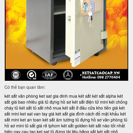
Có thể bạn quan tâm:
két sắt văn phòng
ket sat gia dinh
mua két sắt
két sắt alpha
két
sắt giá bao nhiêu
giá tủ đựng hồ sơ
két sắt điện tử mini
két chống
cháy
tủ két sắt
tủ sắt nhỏ
mua két sắt ở đâu
cửa kho tiền
giá két
sắt mini
ket sat van tay
giá két sắt gia đình
cách đổ mật khẩu két
sắt mini
ket an toan
két sắt âm tường
tủ đựng hồ sơ văn phòng
tủ
hồ sơ mini
tủ sắt giá rẻ tphcm
két sắt golden
két sắt nào tốt nhất
hiện nay
cau tao ket sat
tủ đựng tài liệu bằng sắt
két sắt nhỏ