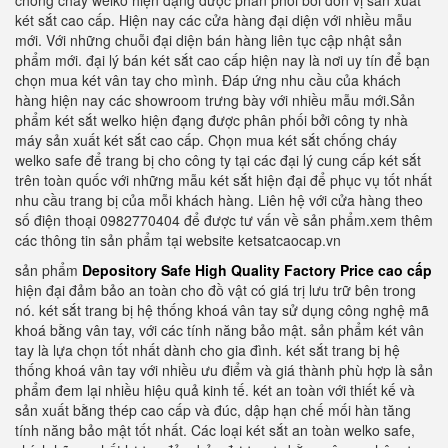
chống cháy welko hiện đạng được phân phối bởi đơn vị sản xuất
két sắt cao cấp. Hiện nay các cửa hàng đại diện với nhiều mẫu
mới. Với những chuỗi đại diện bán hàng liên tục cập nhật sản
phẩm mới. đại lý bán két sắt cao cấp hiện nay là nơi uy tín để bạn
chọn mua két vân tay cho mình. Đáp ứng nhu cầu của khách
hàng hiện nay các showroom trưng bày với nhiều mẫu mới.Sản
phẩm két sắt welko hiện đạng được phân phối bởi công ty nhà
máy sản xuất két sắt cao cấp. Chọn mua két sắt chống cháy
welko safe để trang bị cho công ty tại các đại lý cung cấp két sắt
trên toàn quốc với những mẫu két sắt hiện đại để phục vụ tốt nhất
nhu cầu trang bị của mỗi khách hàng. Liên hệ với cửa hàng theo
số điện thoại 0982770404 để được tư vấn về sản phẩm.xem thêm
các thông tin sản phẩm tại website ketsatcaocap.vn
sản phẩm
Depository Safe High Quality Factory Price cao cấp
hiện đại đảm bảo an toàn cho đồ vật có giá trị lưu trữ bên trong
nó. két sắt trang bị hệ thống khoá vân tay sử dụng công nghệ mã
khoá bằng vân tay, với các tính năng bảo mật. sản phẩm két vân
tay là lựa chọn tốt nhất dành cho gia đình. két sắt trang bị hệ
thống khoá vân tay với nhiều ưu điểm và giá thành phù hợp là sản
phẩm đem lại nhiều hiệu quả kinh tế. két an toàn với thiết kế và
sản xuất bằng thép cao cấp và đúc, dập hạn chế mối hàn tăng
tính năng bảo mật tốt nhất. Các loại két sắt an toàn welko safe,