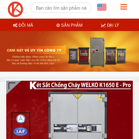
ĐỔI MÃ
SẢN PHẨM
ĐẠI LÝ