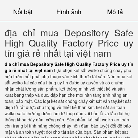
Nổi bật
Hình ảnh
Mô tả
địa chỉ mua Depository Safe
High Quality Factory Price uy
tín giá rẻ nhất tại việt nam
địa chỉ mua Depository Safe High Quality Factory Price uy tín
giá rẻ nhất tại việt nam
Lựa chọn két sắt welko chống cháy phù
hợp trước hết phải phụ thuộc vào kích thước tài sản. Nên mua két
sắt welko tại các của hàng uy tín được uỷ quyền và có chứng
nhận chất lượng sản phẩm. két thông minh với thiết kế và sản
xuất bằng thép và đúc, dập hạn chế mối hàn tăng tính năng an
toàn, bảo mật. Các loại két sắt chống cháy,két sắt vân tay,két sắt
điện tử rất được chú trọng về thiết kế thân két. két sắt an toàn
welko safe thường được làm từ thép đúc với bản lề và lắp đặt hệ
thống khóa dày dặn, cứng cáp. Sản phẩm két sắt welko an toàn
còn trang bị tính năng chống cháy nên đảm bảo tuyệt đối độ bảo
mật và an toàn tuyệt đối cho tài sản của bạn. Sản phẩm két sắt