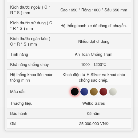
Kích thước ngoài ( C *
Cao 1650 * Rộng 1000 * Sâu 650 mm
R * S ) mm
Kích thước sử dụng ( C
Hệ thống bánh xe dễ dàng di chuyển.
* R * S ) mm
Kích thước ngăn kéo (
Nhiều đợt di động
C * R * S ) mm
Tính năng
An Toàn Chống Trộm
Khả năng chống cháy
1000 - 1200°C
Hệ thống khóa liên hoàn
Khoá điện tử E Silver và khoá chìa
thông minh
chống sao chép.
Đen
Xanh
Nâu
Đỏ
Trắng
Mầu sắc
Thương hiệu
Welko Safes
Bảo hành
05 năm
Giá
25.000.000 VNĐ