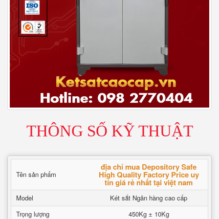
THÔNG SỐ KỸ THUẬT
địa chỉ mua Depository Safe
High Quality Factory Price uy
Tên sản phẩm
tín giá rẻ nhất tại việt nam
Model
Két sắt Ngân hàng cao cấp
Trọng lượng
450Kg ± 10Kg