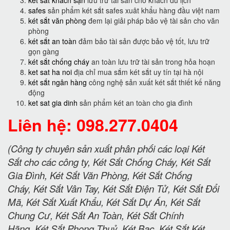
safes
sản phẩm két sắt safes xuât khẩu hàng đầu việt nam
két sắt văn phòng
đem lại giải pháp bảo vệ tài sản cho văn
phòng
két sắt an toàn
đảm bảo tài sản được bảo vệ tốt, lưu trữ
gọn gàng
két sắt chống cháy
an toàn lưu trữ tài sản trong hỏa hoạn
ket sat ha noi
địa chỉ mua sắm két sắt uy tín tại hà nội
két sắt ngân hàng
công nghệ sản xuất két sắt thiết kế năng
động
ket sat gia dinh
sản phẩm két an toàn cho gia đình
Liên hệ: 098.277.0404
(Công ty chuyên sản xuất phân phối các loại Két
Sắt cho các công ty, Két Sắt Chống Cháy, Két Sắt
Gia Đình, Két Sắt Văn Phòng, Két Sắt Chống
Cháy, Két Sắt Vân Tay, Két Sắt Điện Tử, Két Sắt Đổi
Mã, Két Sắt Xuất Khẩu, Két Sắt Dự Án, Két Sắt
Chung Cư, Két Sắt An Toàn, Két Sắt Chính
Hãng, Két Sắt Phong Thuỷ, Két Bạc, Két Sắt Két