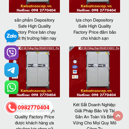
sản phẩm Depository
lựa chọn Depository
Safe High Quality
Safe High Quality
Factory Price bán chạy
Factory Price đảm bảo
nhất thị trường hiện nay
cho khách sạn
Tìm sản phẩm
Két Sắt Doanh Nghiệp:
0982770404
Depository Safe High
Giải Pháp Bảo Vệ Tài
Quality Factory Price
Sản An Toàn Và Bền
được khách hàng ưa
Vững Cho Mọi Quy Mô
back
chuộng lựa chọn sử
Công Ty