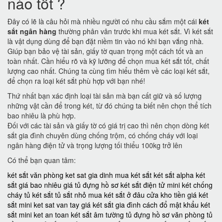
nào tốt ?
Đây có lẽ là câu hỏi mà nhiều người có nhu cầu sắm một cái
két
sắt ngân hàng
thường phân vân trước khi mua két sắt. Vì két sắt
là vật dụng dùng để bạn đặt niềm tin vào nó khi bạn vắng nhà.
Giúp bạn bảo vệ tài sản, giấy tờ quan trọng một cách tốt và an
toàn nhất. Cần hiểu rõ và kỹ lưỡng để chọn mua két sắt tốt, chất
lượng cao nhất. Chúng ta cùng tìm hiểu thêm về các loại két sắt,
để chọn ra loại két sắt phù hợp với bạn nhé!
Thứ nhất bạn xác định loại tài sản mà bạn cất giữ và số lượng
những vật cần để trong két, từ đó chúng ta biết nên chọn thể tích
bao nhiêu là phù hợp.
Đối với các tài sản và giấy tờ có giá trị cao thì nên chọn dòng két
sắt gia đình chuyên dùng chống trộm, có chống cháy với loại
ngân hàng điện tử và trọng lượng tối thiểu 100kg trở lên
Có thể bạn quan tâm:
két sắt văn phòng
ket sat gia dinh
mua két sắt
két sắt alpha
két
sắt giá bao nhiêu
giá tủ đựng hồ sơ
két sắt điện tử mini
két chống
cháy
tủ két sắt
tủ sắt nhỏ
mua két sắt ở đâu
cửa kho tiền
giá két
sắt mini
ket sat van tay
giá két sắt gia đình
cách đổ mật khẩu két
sắt mini
ket an toan
két sắt âm tường
tủ đựng hồ sơ văn phòng
tủ