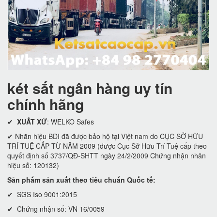
két sắt ngân hàng uy tín
chính hãng
✔
XUẤT XỨ
: WELKO Safes
✔ Nhãn hiệu BDI đã được bảo hộ tại Việt nam do CỤC SỞ HỮU
TRÍ TUỆ CẤP TỪ NĂM 2009 (được Cục Sở Hữu Trí Tuệ cấp theo
quyết định số 3737/QĐ-SHTT ngày 24/2/2009 Chứng nhận nhãn
hiệu số: 120132)
Sản phẩm sản xuất theo tiêu chuẩn Quốc tế:
✔ SGS Iso 9001:2015
✔ Chứng nhận số: VN 16/0059