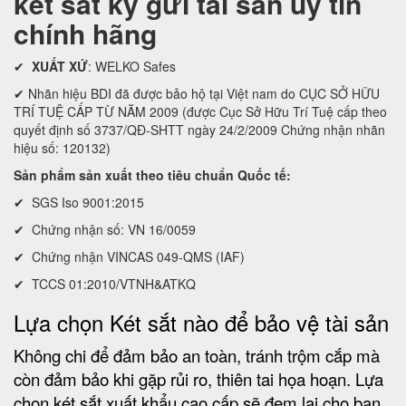
két sắt ký gửi tài sản uy tín
chính hãng
✔
XUẤT XỨ
: WELKO Safes
✔ Nhãn hiệu BDI đã được bảo hộ tại Việt nam do CỤC SỞ HỮU
TRÍ TUỆ CẤP TỪ NĂM 2009 (được Cục Sở Hữu Trí Tuệ cấp theo
quyết định số 3737/QĐ-SHTT ngày 24/2/2009 Chứng nhận nhãn
hiệu số: 120132)
Sản phẩm sản xuất theo tiêu chuẩn Quốc tế:
✔ SGS Iso 9001:2015
✔ Chứng nhận số: VN 16/0059
✔ Chứng nhận VINCAS 049-QMS (IAF)
✔ TCCS 01:2010/VTNH&ATKQ
Lựa chọn Két sắt nào để bảo vệ tài sản
Không chi để đảm bảo an toàn, tránh trộm cắp mà
còn đảm bảo khi gặp rủi ro, thiên tai họa hoạn. Lựa
chọn két sắt xuất khẩu cao cấp sẽ đem lại cho bạn