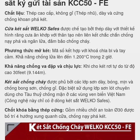
sắt ký gửi tài sản KCC50 - FE
Chất liệu
: Thép cao cấp, không gỉ (Thép nhũ), dày và cứng
chống khoan phá két.
Cửa két sắt WELKO Safes
được chế tạo bởi thép dày với thiết kế
hình răng cưa ăn khớp với thân tạo nên liên kết chắc chắn chống
nạy phá và ngăn lửa, đảm bảo chống cháy.
Phương thức mở két:
Mã số kết hợp với khoá chia bi và tay
cầm. Khả năng chống lửa lên đến 1.200°C trong 2 giờ.
Khả năng chống va đập và chịu lực
: Khi cho két rơi tự do từ độ
cao 30feet (9.144m).
Két sắt chống cháy
được phủ bởi các lớp sơn dày, bóng, mịn và
chống bong sơn, chống gỉ. Đặc biệt sử dụng lớp sơn lót chuyên
dùng cho Tàu thuỷ chống mặn ở các vùng ven biển Việt Nam
(Công nghệ này chỉ có ở dòng két sắt WELKO Safes).
Chốt khóa bằng thép cứng:
Gồm nhiều chốt an toàn Ø30 được
bố trí 4 hướng xung quanh cửa, chống nạy phá két.