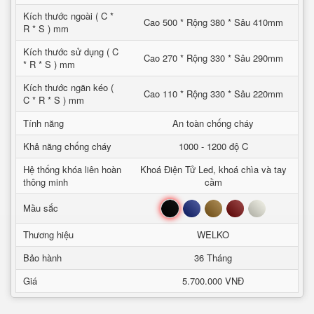
Kích thước ngoài ( C *
Cao 500 * Rộng 380 * Sâu 410mm
R * S ) mm
Kích thước sử dụng ( C
Cao 270 * Rộng 330 * Sâu 290mm
* R * S ) mm
Kích thước ngăn kéo (
Cao 110 * Rộng 330 * Sâu 220mm
C * R * S ) mm
Tính năng
An toàn chống cháy
Khả năng chống cháy
1000 - 1200 độ C
Hệ thống khóa liên hoàn
Khoá Điện Tử Led, khoá chìa và tay
thông minh
cầm
Đen
Xanh
Nâu
Đỏ
Trắng
Mầu sắc
Thương hiệu
WELKO
Bảo hành
36 Tháng
Giá
5.700.000 VNĐ