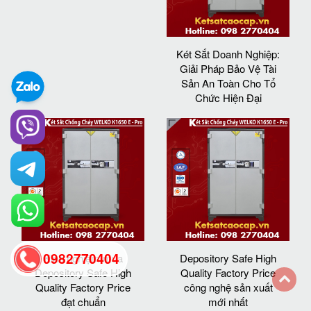
Két Sắt Doanh Nghiệp:
Giải Pháp Bảo Vệ Tài
Sản An Toàn Cho Tổ
Chức Hiện Đại
0982770404
Kinh nghiệm mua
Depository Safe High
Depository Safe High
Quality Factory Price
Quality Factory Price
công nghệ sản xuất
đạt chuẩn
mới nhất
back