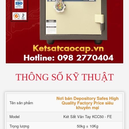
THÔNG SỐ KỸ THUẬT
Nơi bán Depository Safes High
Quality Factory Price siêu
Tên sản phẩm
khuyến mại
Model
Két Sắt Vân Tay KCC50 - FE
Trọng lượng
50kg ± 10Kg