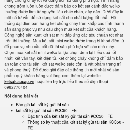
năng chống cháy tốt và dung tích sử dụng phù hợp. Tính năng
chống trộm luôn luôn được đảm bảo do két sắt cánh đúc welko
thường được làm từ nguyên liệu chắc chắn, dày dặn. Dưới đây là
một số tư vấn để sử dụng két sắt cho chất lượng tốt nhất. Hệ
thống đại diện bán hàng két chống cháy trên khắp các tỉnh thành
sẵn sàng phục vụ nhu cầu chọn mua két sắt của khách hàng.
Công nghệ sản xuất két sắt mini đáp ứng các tiêu chuẩn tốt nhất
trên thị trường. Mua két sắt mini welko được trang bị khoá điện tử
để phục vụ nhu cầu cất dữ tài sản phù hợp với các nhà máy.
Chọn mua két sắt mini welko là lựa chọn đem lại hiểu quả tốt
nhất. két vân tay, két điện tử, két chống cháy không chỉ đảm bảo
an toàn cho tài sản. két sắt welko safe còn là vật phẩm trang trí
và phong thuỷ. Để được giải đáp các thông tin mới nhất về sản
phẩm quý khách hàng vui lòng xem thêm tại website
ketsatcaocap.vn
hoặc liên hệ trực tiếp theo số điện thoại
0982770404
Nội dung bài viết
Báo giá két sắt ký gửi tài sản
két sắt ký gửi tài sản KCC50 - FE
Đặc tính của két sắt ký gửi tài sản KCC50 - FE
Thông số kỹ thuật của két sắt ký gửi tài sản KCC50 -
FE