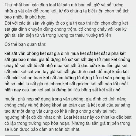
Thứ nhất bạn xác định loại tài sản mà bạn cất giữ và số lượng
những vật cần để trong két, từ đó chúng ta biết nên chọn thể tích
bao nhiêu là phù hợp.
Đối với các tài sản và giấy tờ có giá trị cao thì nên chọn dòng két
sắt gia đình chuyên dùng chống trộm, có chống cháy với loại ký
gửi tài sản điện tử và trọng lượng tối thiểu 100kg trở lên
Có thể bạn quan tâm:
két sắt văn phòng
ket sat gia dinh
mua két sắt
két sắt alpha
két
sắt giá bao nhiêu
giá tủ đựng hồ sơ
két sắt điện tử mini
két chống
cháy
tủ két sắt
tủ sắt nhỏ
mua két sắt ở đâu
cửa kho tiền
giá két
sắt mini
ket sat van tay
giá két sắt gia đình
cách đổ mật khẩu két
sắt mini
ket an toan
két sắt âm tường
tủ đựng hồ sơ văn phòng
tủ
hồ sơ mini
tủ sắt giá rẻ tphcm
két sắt golden
két sắt nào tốt nhất
hiện nay
cau tao ket sat
tủ đựng tài liệu bằng sắt
két sắt nhỏ
muốn, phù hợp sử dụng trong văn phòng, gia đình có tính năng
chống cháy và hệ thống khoá an toàn cao là kết quả của sự sáng
tạo từ một dạng vật cứng có khả năng chống cháy tại một
ngưỡng nhiệt độ độ nhất định. Loại két sắt này có thiết kế đặc biệt
cô lập trong trường hợp hỏa hoạn. Những tài sản giá trị bên trong
sẽ luôn được bảo đảm an toàn tốt nhất.