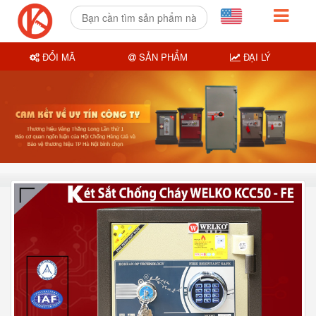
ĐỔI MÃ
SẢN PHẨM
ĐẠI LÝ