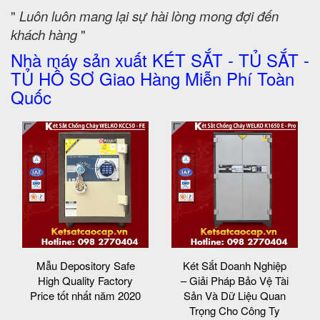
"
Luôn luôn mang lại sự hài lòng mong đợi đến
khách hàng
"
Nhà máy sản xuất KÉT SẮT - TỦ SẮT -
TỦ HỒ SƠ Giao Hàng Miễn Phí Toàn
Quốc
Mẫu Depository Safe
Két Sắt Doanh Nghiệp
High Quality Factory
– Giải Pháp Bảo Vệ Tài
Price tốt nhất năm 2020
Sản Và Dữ Liệu Quan
Trọng Cho Công Ty