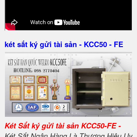
két sắt ký gửi tài sản - KCC50 - FE
Két Sắt ký gửi tài sản KCC50-FE -
Két Sắt Ngân Hàng Là Thương Hiệu Uy