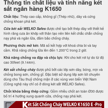
Thông tin chất liệu và tính năng két
sắt ngân hàng K1650
Chất liệu
: Thép cao cấp, không gỉ (Thép nhũ), dày và cứng
chống khoan phá két.
Cửa két sắt WELKO Safes
được chế tạo bởi thép dày với thiết kế
hình răng cưa ăn khớp với thân tạo nên liên kết chắc chắn chống
nạy phá và ngăn lửa, đảm bảo chống cháy.
Phương thức mở két:
Mã số kết hợp với khoá chia bi và tay
cầm. Khả năng chống lửa lên đến 1.200°C trong 2 giờ.
Khả năng chống va đập và chịu lực
: Khi cho két rơi tự do từ độ
cao 30feet (9.144m).
Két sắt chống cháy
được phủ bởi các lớp sơn dày, bóng, mịn và
chống bong sơn, chống gỉ. Đặc biệt sử dụng lớp sơn lót chuyên
dùng cho Tàu thuỷ chống mặn ở các vùng ven biển Việt Nam
(Công nghệ này chỉ có ở dòng két sắt WELKO Safes).
Chốt khóa bằng thép cứng:
Gồm nhiều chốt an toàn Ø30 được
bố trí 4 hướng xung quanh cửa, chống nạy phá két.