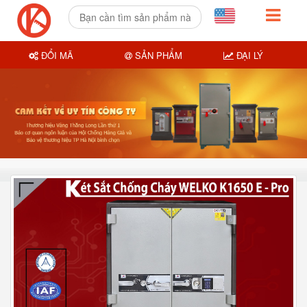
ĐỔI MÃ
SẢN PHẨM
ĐẠI LÝ