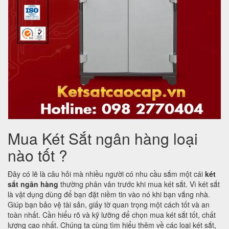
Mua Két Sắt ngân hàng loại
nào tốt ?
Đây có lẽ là câu hỏi mà nhiều người có nhu cầu sắm một cái
két
sắt ngân hàng
thường phân vân trước khi mua két sắt. Vì két sắt
là vật dụng dùng để bạn đặt niềm tin vào nó khi bạn vắng nhà.
Giúp bạn bảo vệ tài sản, giấy tờ quan trọng một cách tốt và an
toàn nhất. Cần hiểu rõ và kỹ lưỡng để chọn mua két sắt tốt, chất
lượng cao nhất. Chúng ta cùng tìm hiểu thêm về các loại két sắt,