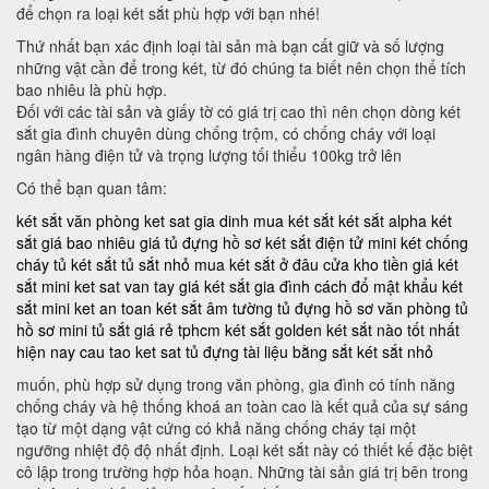
để chọn ra loại két sắt phù hợp với bạn nhé!
Thứ nhất bạn xác định loại tài sản mà bạn cất giữ và số lượng
những vật cần để trong két, từ đó chúng ta biết nên chọn thể tích
bao nhiêu là phù hợp.
Đối với các tài sản và giấy tờ có giá trị cao thì nên chọn dòng két
sắt gia đình chuyên dùng chống trộm, có chống cháy với loại
ngân hàng điện tử và trọng lượng tối thiểu 100kg trở lên
Có thể bạn quan tâm:
két sắt văn phòng
ket sat gia dinh
mua két sắt
két sắt alpha
két
sắt giá bao nhiêu
giá tủ đựng hồ sơ
két sắt điện tử mini
két chống
cháy
tủ két sắt
tủ sắt nhỏ
mua két sắt ở đâu
cửa kho tiền
giá két
sắt mini
ket sat van tay
giá két sắt gia đình
cách đổ mật khẩu két
sắt mini
ket an toan
két sắt âm tường
tủ đựng hồ sơ văn phòng
tủ
hồ sơ mini
tủ sắt giá rẻ tphcm
két sắt golden
két sắt nào tốt nhất
hiện nay
cau tao ket sat
tủ đựng tài liệu bằng sắt
két sắt nhỏ
muốn, phù hợp sử dụng trong văn phòng, gia đình có tính năng
chống cháy và hệ thống khoá an toàn cao là kết quả của sự sáng
tạo từ một dạng vật cứng có khả năng chống cháy tại một
ngưỡng nhiệt độ độ nhất định. Loại két sắt này có thiết kế đặc biệt
cô lập trong trường hợp hỏa hoạn. Những tài sản giá trị bên trong