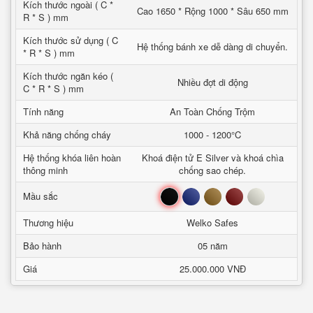
Kích thước ngoài ( C *
Cao 1650 * Rộng 1000 * Sâu 650 mm
R * S ) mm
Kích thước sử dụng ( C
Hệ thống bánh xe dễ dàng di chuyển.
* R * S ) mm
Kích thước ngăn kéo (
Nhiều đợt di động
C * R * S ) mm
Tính năng
An Toàn Chống Trộm
Khả năng chống cháy
1000 - 1200°C
Hệ thống khóa liên hoàn
Khoá điện tử E Silver và khoá chìa
thông minh
chống sao chép.
Đen
Xanh
Nâu
Đỏ
Trắng
Mầu sắc
Thương hiệu
Welko Safes
Bảo hành
05 năm
Giá
25.000.000 VNĐ