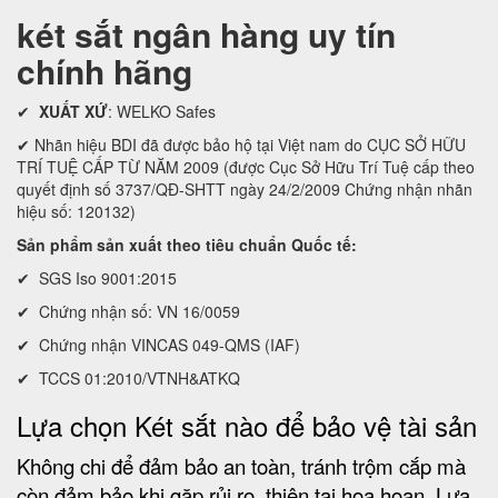
két sắt ngân hàng uy tín
chính hãng
✔
XUẤT XỨ
: WELKO Safes
✔ Nhãn hiệu BDI đã được bảo hộ tại Việt nam do CỤC SỞ HỮU
TRÍ TUỆ CẤP TỪ NĂM 2009 (được Cục Sở Hữu Trí Tuệ cấp theo
quyết định số 3737/QĐ-SHTT ngày 24/2/2009 Chứng nhận nhãn
hiệu số: 120132)
Sản phẩm sản xuất theo tiêu chuẩn Quốc tế:
✔ SGS Iso 9001:2015
✔ Chứng nhận số: VN 16/0059
✔ Chứng nhận VINCAS 049-QMS (IAF)
✔ TCCS 01:2010/VTNH&ATKQ
Lựa chọn Két sắt nào để bảo vệ tài sản
Không chi để đảm bảo an toàn, tránh trộm cắp mà
còn đảm bảo khi gặp rủi ro, thiên tai họa hoạn. Lựa