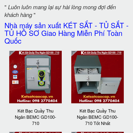
"
Luôn luôn mang lại sự hài lòng mong đợi đến
khách hàng
"
Nhà máy sản xuất KÉT SẮT - TỦ SẮT -
TỦ HỒ SƠ Giao Hàng Miễn Phí Toàn
Quốc
Két Bạc Quầy Thu
Két Bạc Quầy Thu
Ngân BEMC GD100-
Ngân BEMC GD100-
710
710 Tốt Nhất