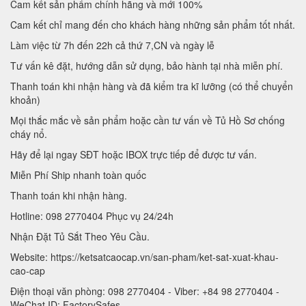
Cam kết sản phẩm chính hãng và mới 100%
Cam kết chỉ mang đến cho khách hàng những sản phẩm tốt nhất.
Làm việc từ 7h đến 22h cả thứ 7,CN và ngày lễ
Tư vấn kê đặt, hướng dẫn sử dụng, bảo hành tại nhà miễn phí.
Thanh toán khi nhận hàng và đã kiểm tra kĩ lưỡng (có thể chuyển
khoản)
Mọi thắc mắc về sản phẩm hoặc cần tư vấn về Tủ Hồ Sơ chống
cháy nổ.
Hãy để lại ngay SĐT hoặc IBOX trực tiếp để được tư vấn.
Miễn Phí Ship nhanh toàn quốc
Thanh toán khi nhận hàng.
Hotline: 098 2770404 Phục vụ 24/24h
Nhận Đặt Tủ Sắt Theo Yêu Cầu.
Website: https://ketsatcaocap.vn/san-pham/ket-sat-xuat-khau-
cao-cap
Điện thoại văn phòng: 098 2770404 - Viber: +84 98 2770404 -
WeChat ID: FactorySafes