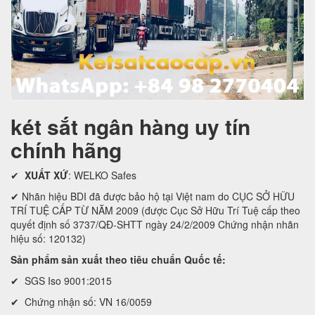
két sắt ngân hàng uy tín
chính hãng
✔
XUẤT XỨ
: WELKO Safes
✔ Nhãn hiệu BDI đã được bảo hộ tại Việt nam do CỤC SỞ HỮU
TRÍ TUỆ CẤP TỪ NĂM 2009 (được Cục Sở Hữu Trí Tuệ cấp theo
quyết định số 3737/QĐ-SHTT ngày 24/2/2009 Chứng nhận nhãn
hiệu số: 120132)
Sản phẩm sản xuất theo tiêu chuẩn Quốc tế:
✔ SGS Iso 9001:2015
✔ Chứng nhận số: VN 16/0059