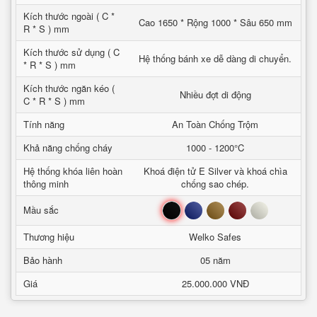
Kích thước ngoài ( C *
Cao 1650 * Rộng 1000 * Sâu 650 mm
R * S ) mm
Kích thước sử dụng ( C
Hệ thống bánh xe dễ dàng di chuyển.
* R * S ) mm
Kích thước ngăn kéo (
Nhiều đợt di động
C * R * S ) mm
Tính năng
An Toàn Chống Trộm
Khả năng chống cháy
1000 - 1200°C
Hệ thống khóa liên hoàn
Khoá điện tử E Silver và khoá chìa
thông minh
chống sao chép.
Đen
Xanh
Nâu
Đỏ
Trắng
Mầu sắc
Thương hiệu
Welko Safes
Bảo hành
05 năm
Giá
25.000.000 VNĐ