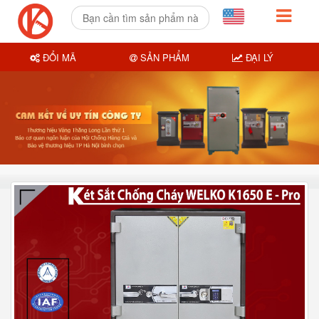
ĐỔI MÃ
SẢN PHẨM
ĐẠI LÝ