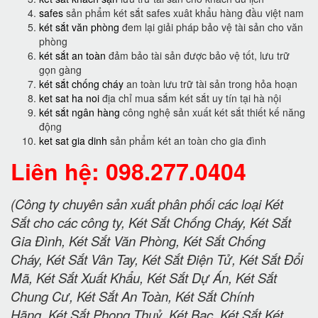
safes
sản phẩm két sắt safes xuât khẩu hàng đầu việt nam
két sắt văn phòng
đem lại giải pháp bảo vệ tài sản cho văn
phòng
két sắt an toàn
đảm bảo tài sản được bảo vệ tốt, lưu trữ
gọn gàng
két sắt chống cháy
an toàn lưu trữ tài sản trong hỏa hoạn
ket sat ha noi
địa chỉ mua sắm két sắt uy tín tại hà nội
két sắt ngân hàng
công nghệ sản xuất két sắt thiết kế năng
động
ket sat gia dinh
sản phẩm két an toàn cho gia đình
Liên hệ: 098.277.0404
(Công ty chuyên sản xuất phân phối các loại Két
Sắt cho các công ty, Két Sắt Chống Cháy, Két Sắt
Gia Đình, Két Sắt Văn Phòng, Két Sắt Chống
Cháy, Két Sắt Vân Tay, Két Sắt Điện Tử, Két Sắt Đổi
Mã, Két Sắt Xuất Khẩu, Két Sắt Dự Án, Két Sắt
Chung Cư, Két Sắt An Toàn, Két Sắt Chính
Hãng, Két Sắt Phong Thuỷ, Két Bạc, Két Sắt Két