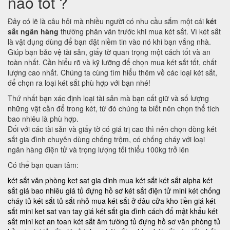
nào tốt ?
Đây có lẽ là câu hỏi mà nhiều người có nhu cầu sắm một cái
két
sắt ngân hàng
thường phân vân trước khi mua két sắt. Vì két sắt
là vật dụng dùng để bạn đặt niềm tin vào nó khi bạn vắng nhà.
Giúp bạn bảo vệ tài sản, giấy tờ quan trọng một cách tốt và an
toàn nhất. Cần hiểu rõ và kỹ lưỡng để chọn mua két sắt tốt, chất
lượng cao nhất. Chúng ta cùng tìm hiểu thêm về các loại két sắt,
để chọn ra loại két sắt phù hợp với bạn nhé!
Thứ nhất bạn xác định loại tài sản mà bạn cất giữ và số lượng
những vật cần để trong két, từ đó chúng ta biết nên chọn thể tích
bao nhiêu là phù hợp.
Đối với các tài sản và giấy tờ có giá trị cao thì nên chọn dòng két
sắt gia đình chuyên dùng chống trộm, có chống cháy với loại
ngân hàng điện tử và trọng lượng tối thiểu 100kg trở lên
Có thể bạn quan tâm:
két sắt văn phòng
ket sat gia dinh
mua két sắt
két sắt alpha
két
sắt giá bao nhiêu
giá tủ đựng hồ sơ
két sắt điện tử mini
két chống
cháy
tủ két sắt
tủ sắt nhỏ
mua két sắt ở đâu
cửa kho tiền
giá két
sắt mini
ket sat van tay
giá két sắt gia đình
cách đổ mật khẩu két
sắt mini
ket an toan
két sắt âm tường
tủ đựng hồ sơ văn phòng
tủ