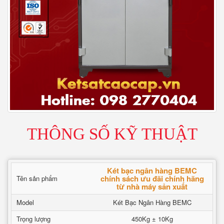
THÔNG SỐ KỸ THUẬT
Két bạc ngân hàng BEMC
chính sách ưu đãi chính hãng
Tên sản phẩm
từ nhà máy sản xuất
Model
Két Bạc Ngân Hàng BEMC
Trọng lượng
450Kg ± 10Kg