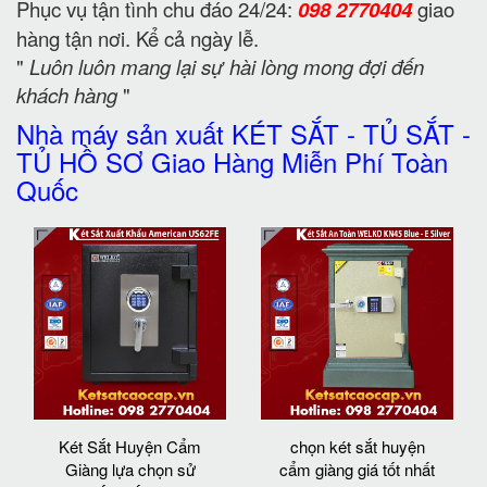
Phục vụ tận tình chu đáo 24/24:
098 2770404
giao
hàng tận nơi. Kể cả ngày lễ.
"
Luôn luôn mang lại sự hài lòng mong đợi đến
khách hàng
"
Nhà máy sản xuất KÉT SẮT - TỦ SẮT -
TỦ HỒ SƠ Giao Hàng Miễn Phí Toàn
Quốc
Két Sắt Huyện Cẩm
chọn két sắt huyện
Giàng lựa chọn sử
cẩm giàng giá tốt nhất