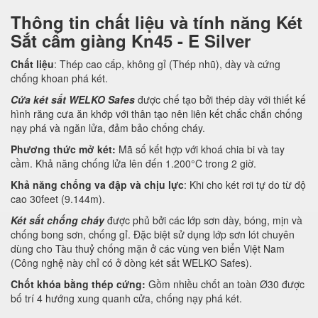
Thông tin chất liệu và tính năng Két
Sắt cẩm giàng Kn45 - E Silver
Chất liệu
: Thép cao cấp, không gỉ (Thép nhũ), dày và cứng
chống khoan phá két.
Cửa két sắt WELKO Safes
được chế tạo bởi thép dày với thiết kế
hình răng cưa ăn khớp với thân tạo nên liên kết chắc chắn chống
nạy phá và ngăn lửa, đảm bảo chống cháy.
Phương thức mở két:
Mã số kết hợp với khoá chia bi và tay
cầm. Khả năng chống lửa lên đến 1.200°C trong 2 giờ.
Khả năng chống va đập và chịu lực
: Khi cho két rơi tự do từ độ
cao 30feet (9.144m).
Két sắt chống cháy
được phủ bởi các lớp sơn dày, bóng, mịn và
chống bong sơn, chống gỉ. Đặc biệt sử dụng lớp sơn lót chuyên
dùng cho Tàu thuỷ chống mặn ở các vùng ven biển Việt Nam
(Công nghệ này chỉ có ở dòng két sắt WELKO Safes).
Chốt khóa bằng thép cứng:
Gồm nhiều chốt an toàn Ø30 được
bố trí 4 hướng xung quanh cửa, chống nạy phá két.