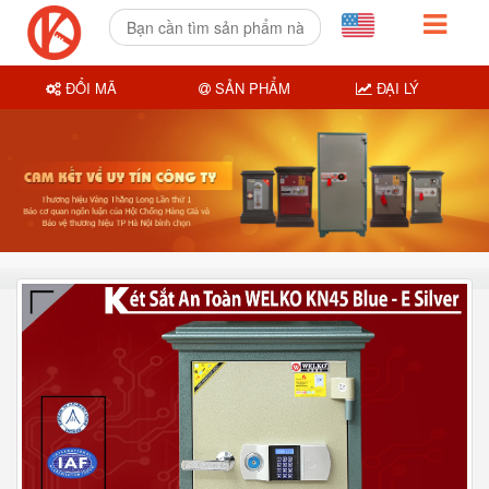
ĐỔI MÃ
SẢN PHẨM
ĐẠI LÝ