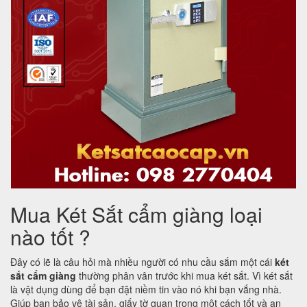
Mua Két Sắt cẩm giàng loại
nào tốt ?
Đây có lẽ là câu hỏi mà nhiều người có nhu cầu sắm một cái
két
sắt cẩm giàng
thường phân vân trước khi mua két sắt. Vì két sắt
là vật dụng dùng để bạn đặt niềm tin vào nó khi bạn vắng nhà.
Giúp bạn bảo vệ tài sản, giấy tờ quan trọng một cách tốt và an