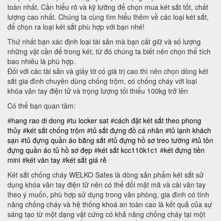
toàn nhất. Cần hiểu rõ và kỹ lưỡng để chọn mua két sắt tốt, chất
lượng cao nhất. Chúng ta cùng tìm hiểu thêm về các loại két sắt,
để chọn ra loại két sắt phù hợp với bạn nhé!
Thứ nhất bạn xác định loại tài sản mà bạn cất giữ và số lượng
những vật cần để trong két, từ đó chúng ta biết nên chọn thể tích
bao nhiêu là phù hợp.
Đối với các tài sản và giấy tờ có giá trị cao thì nên chọn dòng két
sắt gia đình chuyên dùng chống trộm, có chống cháy với loại
khóa vân tay điện tử và trọng lượng tối thiểu 100kg trở lên
Có thể bạn quan tâm:
#
hang rao di dong
#
tu locker sat
#
cách đặt két sắt theo phong
thủy
#
két sắt chống trộm
#
tủ sắt đựng đồ cá nhân
#
tủ lạnh khách
sạn
#
tủ đựng quần áo bằng sắt
#
tủ đựng hồ sơ treo tường
#
tủ tôn
đựng quần áo
tủ hồ sơ đẹp
#
két sắt kcc110k1c1
#
két đựng tiền
mini
#
két vân tay
#
két sắt giá rẻ
Két sắt chống cháy WELKO Safes là dòng sản phẩm két sắt sử
dụng khóa vân tay điện tử nên có thể đổi mật mã và cài vân tay
theo ý muốn, phù hợp sử dụng trong văn phòng, gia đình có tính
năng chống cháy và hệ thống khoá an toàn cao là kết quả của sự
sáng tạo từ một dạng vật cứng có khả năng chống cháy tại một