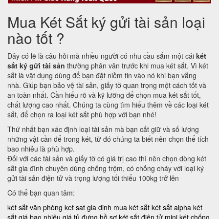
Mua Két Sắt ký gửi tài sản loại
nào tốt ?
Đây có lẽ là câu hỏi mà nhiều người có nhu cầu sắm một cái
két
sắt ký gửi tài sản
thường phân vân trước khi mua két sắt. Vì két
sắt là vật dụng dùng để bạn đặt niềm tin vào nó khi bạn vắng
nhà. Giúp bạn bảo vệ tài sản, giấy tờ quan trọng một cách tốt và
an toàn nhất. Cần hiểu rõ và kỹ lưỡng để chọn mua két sắt tốt,
chất lượng cao nhất. Chúng ta cùng tìm hiểu thêm về các loại két
sắt, để chọn ra loại két sắt phù hợp với bạn nhé!
Thứ nhất bạn xác định loại tài sản mà bạn cất giữ và số lượng
những vật cần để trong két, từ đó chúng ta biết nên chọn thể tích
bao nhiêu là phù hợp.
Đối với các tài sản và giấy tờ có giá trị cao thì nên chọn dòng két
sắt gia đình chuyên dùng chống trộm, có chống cháy với loại ký
gửi tài sản điện tử và trọng lượng tối thiểu 100kg trở lên
Có thể bạn quan tâm:
két sắt văn phòng
ket sat gia dinh
mua két sắt
két sắt alpha
két
sắt giá bao nhiêu
giá tủ đựng hồ sơ
két sắt điện tử mini
két chống