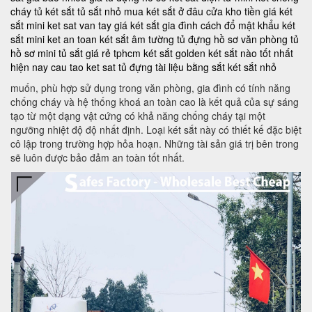
cháy
tủ két sắt
tủ sắt nhỏ
mua két sắt ở đâu
cửa kho tiền
giá két
sắt mini
ket sat van tay
giá két sắt gia đình
cách đổ mật khẩu két
sắt mini
ket an toan
két sắt âm tường
tủ đựng hồ sơ văn phòng
tủ
hồ sơ mini
tủ sắt giá rẻ tphcm
két sắt golden
két sắt nào tốt nhất
hiện nay
cau tao ket sat
tủ đựng tài liệu bằng sắt
két sắt nhỏ
muốn, phù hợp sử dụng trong văn phòng, gia đình có tính năng
chống cháy và hệ thống khoá an toàn cao là kết quả của sự sáng
tạo từ một dạng vật cứng có khả năng chống cháy tại một
ngưỡng nhiệt độ độ nhất định. Loại két sắt này có thiết kế đặc biệt
cô lập trong trường hợp hỏa hoạn. Những tài sản giá trị bên trong
sẽ luôn được bảo đảm an toàn tốt nhất.