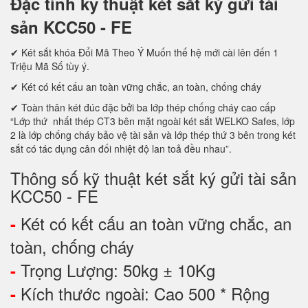
Đặc tính kỹ thuật két sắt ký gửi tài
sản KCC50 - FE
✔ Két sắt khóa Đổi Mã Theo Ý Muốn thế hệ mới cài lên đến 1
Triệu Mã Số tùy ý.
✔ Két có kết cấu an toàn vững chắc, an toàn, chống cháy
✔ Toàn thân két đúc đặc bởi ba lớp thép chống cháy cao cấp
“Lớp thứ nhất thép CT3 bên mặt ngoài két sắt WELKO Safes, lớp
2 là lớp chống cháy bảo vệ tài sản và lớp thép thứ 3 bên trong két
sắt có tác dụng cân đối nhiệt độ lan toả đều nhau”.
Thông số kỹ thuật két sắt ký gửi tài sản
KCC50 - FE
Két có kết cấu an toàn vững chắc, an
-
toàn, chống cháy
Trọng Lượng: 50kg ± 10Kg
-
Kích thước ngoài: Cao 500 * Rộng
-