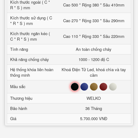
Kích thước ngoài ( C *
Cao 500 * Rộng 380 * Sâu 410mm
R * S ) mm
Kích thước sử dụng ( C
Cao 270 * Rộng 330 * Sâu 290mm
* R * S ) mm
Kích thước ngăn kéo (
Cao 110 * Rộng 330 * Sâu 220mm
C * R * S ) mm
Tính năng
An toàn chống cháy
Khả năng chống cháy
1000 - 1200 độ C
Hệ thống khóa liên hoàn
Khoá Điện Tử Led, khoá chìa và tay
thông minh
cầm
Đen
Xanh
Nâu
Đỏ
Trắng
Mầu sắc
Thương hiệu
WELKO
Bảo hành
36 Tháng
Giá
5.700.000 VNĐ