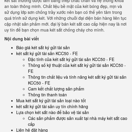
két sắt thường được làm bằng thép chắc chắn và hệ thống khóa
an toàn thông minh. Chất liệu bề mặt của két bóng đẹp, mịn và
sử dụng lớp sơn chống trầy xước nên bạn có thể yên tâm trong
quá trình sử dụng két. Với những chuỗi đại diện bán hàng liên tục
cập nhật sản phẩm mới. đại lý bán két sắt cao cấp hiện nay là nơi
uy tín để bạn chọn mua két sắt chống cháy cho mình.
Nội dung bài viết
Báo giá két sắt ký gửi tài sản
két sắt ký gửi tài sản KCC50 - FE
Đặc tính của két sắt ký gửi tài sản KCC50 - FE
Thông số kỹ thuật của két sắt ký gửi tài sản KCC50 -
FE
Thông tin chất liệu và tính năng két sắt ký gửi tài sản
KCC50 - FE
Cam kết chất lượng sản phẩm
Thông tin thanh toán
Mua két sắt ký gửi tài sản loại nào tốt
két sắt ký gửi tài sản uy tín chính hãng
Lựa chọn két sắt nào để bảo vệ tài sản
Các sản phẩm được sản xuất tại nhà máy két sắt cao
cấp
Liên hệ đặt hàng