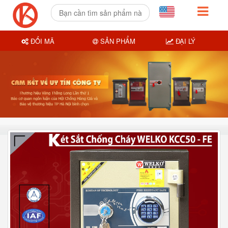
ĐỔI MÃ
SẢN PHẨM
ĐẠI LÝ