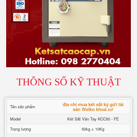
THÔNG SỐ KỸ THUẬT
địa chỉ mua két sắt ký gửi tài
Tên sản phẩm
sản Welko khoá cơ
Model
Két Sắt Vân Tay KCC50 - FE
Trọng lượng
50kg ± 10Kg