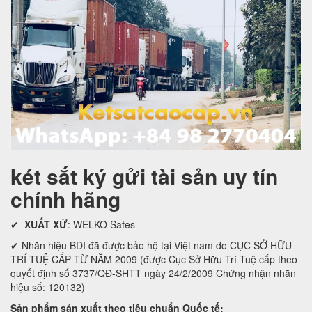
két sắt ký gửi tài sản uy tín
chính hãng
✔
XUẤT XỨ
: WELKO Safes
✔ Nhãn hiệu BDI đã được bảo hộ tại Việt nam do CỤC SỞ HỮU
TRÍ TUỆ CẤP TỪ NĂM 2009 (được Cục Sở Hữu Trí Tuệ cấp theo
quyết định số 3737/QĐ-SHTT ngày 24/2/2009 Chứng nhận nhãn
hiệu số: 120132)
Sản phẩm sản xuất theo tiêu chuẩn Quốc tế: