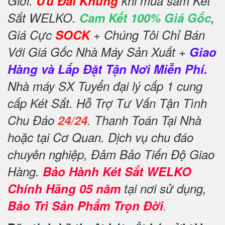
Giới.
Ưu Đãi Khủng
khi mua sắm Két
Sắt WELKO.
Cam Kết 100% Giá Gốc
,
Giá Cực
SOCK
+ Chúng Tôi Chỉ Bán
Với Giá Gốc Nhà Máy Sản Xuất +
Giao
Hàng và Lắp Đặt Tận Nơi Miễn Phí.
Nhà máy SX Tuyển đại lý cấp 1 cung
cấp Két Sắt. Hỗ Trợ Tư Vấn Tận Tình
Chu Đáo
24/24
. Thanh Toán Tại Nhà
hoặc tại Cơ Quan. Dịch vụ chu đáo
chuyên nghiệp, Đảm Bảo Tiến Độ Giao
Hàng.
Bảo Hành Két Sắt WELKO
Chính Hãng 05 năm
tại nơi sử dụng,
Bảo Trì Sản Phẩm Trọn Đời
.