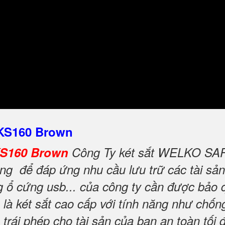
 KS160 Brown
KS160 Brown
Công Ty két sắt WELKO SAFE 
g để đáp ứng nhu cầu lưu trữ các tài sản 
ng ổ cứng usb... của công ty cần được bảo 
là két sắt cao cấp với tính năng như chố
rái phép cho tài sản của bạn an toàn tối 