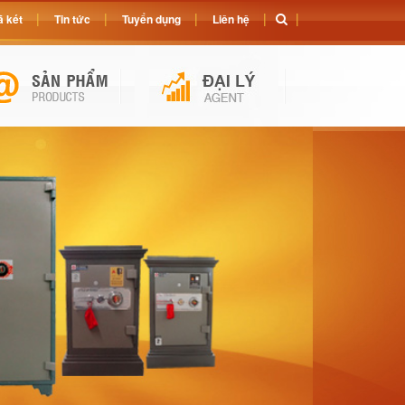
 két
Tin tức
Tuyển dụng
Liên hệ