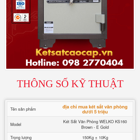
THÔNG SỐ KỸ THUẬT
địa chỉ mua két sắt văn phòng
Tên sản phẩm
dưới 5 triệu
Két Sắt Văn Phòng WELKO KS160
Model
Brown - E Gold
Trọng lượng
150Kg ± 10Kg