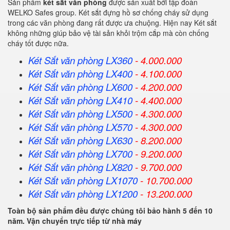
Sản phẩm
két sắt văn phòng
được sản xuất bởi tập đoàn
WELKO Safes group. Két sắt đựng hồ sơ chống cháy sử dụng
trong các văn phòng đang rất được ưa chuộng. Hiện nay Két sắt
không những giúp bảo vệ tài sản khỏi trộm cắp mà còn chống
cháy tốt được nữa.
Két Sắt văn phòng LX360
- 4.000.000
Két Sắt
văn phòng
LX400
- 4.100.000
Két Sắt
văn phòng
LX600
- 4.200.000
Két Sắt
văn phòng
LX410
- 4.400.000
Két Sắt
văn phòng
LX500
- 4.300.000
Két Sắt
văn phòng
LX570
- 4.300.000
Két Sắt
văn phòng
LX630
- 8.200.000
Két Sắt
văn phòng
LX700
- 9.200.000
Két Sắt
văn phòng
LX820
- 9.700.000
Két Sắt
văn phòng
LX1070
- 10.700.000
Két Sắt
văn phòng
LX1200
- 13.200.000
Toàn bộ sản phẩm đều được chúng tôi bảo hành 5 đến 10
năm. Vận chuyển trực tiếp từ nhà máy