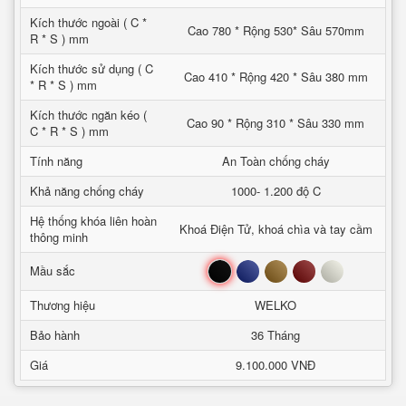
Kích thước ngoài ( C *
Cao 780 * Rộng 530* Sâu 570mm
R * S ) mm
Kích thước sử dụng ( C
Cao 410 * Rộng 420 * Sâu 380 mm
* R * S ) mm
Kích thước ngăn kéo (
Cao 90 * Rộng 310 * Sâu 330 mm
C * R * S ) mm
Tính năng
An Toàn chống cháy
Khả năng chống cháy
1000- 1.200 độ C
Hệ thống khóa liên hoàn
Khoá Điện Tử, khoá chìa và tay cầm
thông minh
Đen
Xanh
Nâu
Đỏ
Trắng
Mầu sắc
Thương hiệu
WELKO
Bảo hành
36 Tháng
Giá
9.100.000 VNĐ