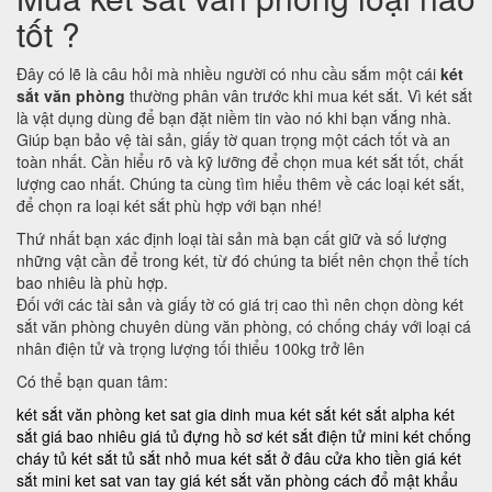
tốt ?
Đây có lẽ là câu hỏi mà nhiều người có nhu cầu sắm một cái
két
sắt văn phòng
thường phân vân trước khi mua két sắt. Vì két sắt
là vật dụng dùng để bạn đặt niềm tin vào nó khi bạn vắng nhà.
Giúp bạn bảo vệ tài sản, giấy tờ quan trọng một cách tốt và an
toàn nhất. Cần hiểu rõ và kỹ lưỡng để chọn mua két sắt tốt, chất
lượng cao nhất. Chúng ta cùng tìm hiểu thêm về các loại két sắt,
để chọn ra loại két sắt phù hợp với bạn nhé!
Thứ nhất bạn xác định loại tài sản mà bạn cất giữ và số lượng
những vật cần để trong két, từ đó chúng ta biết nên chọn thể tích
bao nhiêu là phù hợp.
Đối với các tài sản và giấy tờ có giá trị cao thì nên chọn dòng két
sắt văn phòng chuyên dùng văn phòng, có chống cháy với loại cá
nhân điện tử và trọng lượng tối thiểu 100kg trở lên
Có thể bạn quan tâm:
két sắt văn phòng
ket sat gia dinh
mua két sắt
két sắt alpha
két
sắt giá bao nhiêu
giá tủ đựng hồ sơ
két sắt điện tử mini
két chống
cháy
tủ két sắt
tủ sắt nhỏ
mua két sắt ở đâu
cửa kho tiền
giá két
sắt mini
ket sat van tay
giá két sắt văn phòng
cách đổ mật khẩu