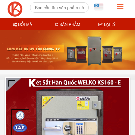
ĐỔI MÃ
SẢN PHẨM
ĐẠI LÝ