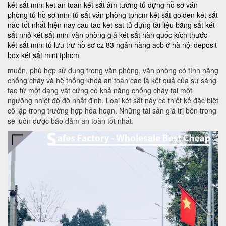
két sắt mini
ket an toan
két sắt âm tường
tủ đựng hồ sơ văn
phòng
tủ hồ sơ mini
tủ sắt văn phòng tphcm
két sắt golden
két sắt
nào tốt nhất hiện nay
cau tao ket sat
tủ đựng tài liệu bằng sắt
két
sắt nhỏ
két sắt mini văn phòng
giá két sắt hàn quốc
kích thước
két sắt mini
tủ lưu trữ hồ sơ
cz 83
ngân hàng acb ở hà nội
deposit
box
két sắt mini tphcm
muốn, phù hợp sử dụng trong văn phòng, văn phòng có tính năng
chống cháy và hệ thống khoá an toàn cao là kết quả của sự sáng
tạo từ một dạng vật cứng có khả năng chống cháy tại một
ngưỡng nhiệt độ độ nhất định. Loại két sắt này có thiết kế đặc biệt
cô lập trong trường hợp hỏa hoạn. Những tài sản giá trị bên trong
sẽ luôn được bảo đảm an toàn tốt nhất.