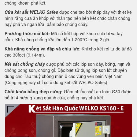
chống khoan phá két.
Cửa két sắt WELKO Safes
được chế tạo bởi thép dày với thiết kế
hình răng cưa ăn khớp với thân tạo nên liên kết chắc chắn chống
nạy phá và ngăn lửa, đảm bảo chống cháy.
Phương thức mở két:
Mã số kết hợp với khoá chia bi và tay
cầm. Khả năng chống lửa lên đến 1.200°C trong 2 giờ.
Khả năng chống va đập và chịu lực
: Khi cho két rơi tự do từ độ
cao 30feet (9.144m).
Két sắt chống cháy
được phủ bởi các lớp sơn dày, bóng, mịn và
chống bong sơn, chống gỉ. Đặc biệt sử dụng lớp sơn lót chuyên
dùng cho Tàu thuỷ chống mặn ở các vùng ven biển Việt Nam
(Công nghệ này chỉ có ở dòng két sắt WELKO Safes).
Chốt khóa bằng thép cứng:
Gồm nhiều chốt an toàn Ø30 được
bố trí 4 hướng xung quanh cửa, chống nạy phá két.