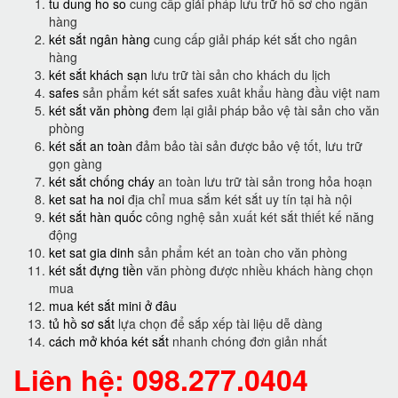
tu dung ho so
cung cấp giải pháp lưu trữ hồ sơ cho ngân
hàng
két sắt ngân hàng
cung cấp giải pháp két sắt cho ngân
hàng
két sắt khách sạn
lưu trữ tài sản cho khách du lịch
safes
sản phẩm két sắt safes xuât khẩu hàng đầu việt nam
két sắt văn phòng
đem lại giải pháp bảo vệ tài sản cho văn
phòng
két sắt an toàn
đảm bảo tài sản được bảo vệ tốt, lưu trữ
gọn gàng
két sắt chống cháy
an toàn lưu trữ tài sản trong hỏa hoạn
ket sat ha noi
địa chỉ mua sắm két sắt uy tín tại hà nội
két sắt hàn quốc
công nghệ sản xuất két sắt thiết kế năng
động
ket sat gia dinh
sản phẩm két an toàn cho văn phòng
két sắt đựng tiền
văn phòng được nhiều khách hàng chọn
mua
mua két sắt mini ở đâu
tủ hồ sơ sắt
lựa chọn để sắp xếp tài liệu dễ dàng
cách mở khóa két sắt
nhanh chóng đơn giản nhất
Liên hệ: 098.277.0404