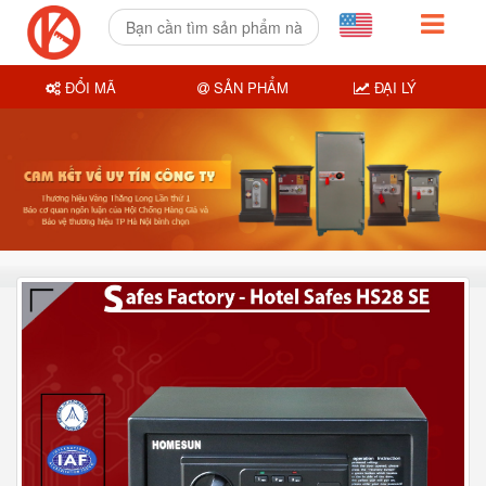
ĐỔI MÃ
SẢN PHẨM
ĐẠI LÝ