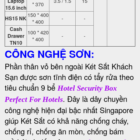
Laptop
3.5 / 1.5
15
* 370
15.6 inch
150 * 400
HS15 NK
-
-
* 400
Cash
100 * 420
Drawer
-
-
* 400
TN10
CÔNG NGHỆ SƠN:
Phần thân vỏ bên ngoài Két Sắt Khách
Sạn được sơn tĩnh điện có tẩy rửa theo
tiêu chuẩn 9 bể
Hotel Security Box
. Đây là dây chuyền
Perfect For Hotels
công nghệ hiện đại bậc nhất Singapore
giúp Két Sắt có khả năng chống cháy,
chống rỉ, chống ăn mòn, chống bám