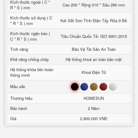
Kích thước ngoài ( C *
Cao 200 * Rộng 310 * Sâu 280 mm
R * S ) mm
Kích thước sử dụng ( C
Két Sắt Sơn Tĩnh Điện Tẩy Rửa 9 Bể
* R * S ) mm
Kích thước ngăn kéo (
Tiêu Chuẩn Quốc Tế: ISO 9001:2015
C * R * S ) mm
Tính năng
Bảo Vệ Tài Sản An Toàn
Khả năng chống cháy
Hệ thống khoá an toàn bảo mật
Hệ thống khóa liên hoàn
Khoá Điện Tử
thông minh
Đen
Xanh
Nâu
Đỏ
Trắng
Mầu sắc
Thương hiệu
HOMESUN
Bảo hành
2 Năm
Giá
2.800.000 VNĐ