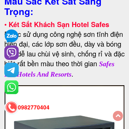
Màu Sắc Két Sắt Sang
Trọng:
•
Két Sắt Khách Sạn Hotel Safes
Được sử dụng công nghệ sơn tĩnh điện
hiện đại, các lớp sơn đều, dày và bóng
mịn dễ lau chùi vệ sinh, chống rỉ và đặc
biệt rất bền màu theo thời gian
Safes
.
For Hotels And Resorts
0982770404
back