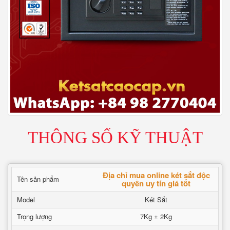
THÔNG SỐ KỸ THUẬT
Địa chỉ mua online két sắt độc
Tên sản phẩm
quyền uy tín giá tốt
Model
Két Sắt
Trọng lượng
7Kg ± 2Kg