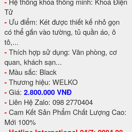
Hệ thống khóa thông minh: Khoá Điện
-
Tử
Ưu điểm: Két được thiết kế nhỏ gọn
-
có thể gắn vào tường, tủ quần áo, ô
tô,...
Thích hợp sử dụng: Văn phòng, cơ
-
quan, khách sạn...
Màu sắc: Black
-
Thương hiệu: WELKO
-
Giá:
-
2.800.000 VNĐ
Liên Hệ Zalo: 098 2770404
-
Cam Kết Sản Phẩm Chất Lượng Cao:
-
Mới 100%
-
Hotline International 24/7: 0084 98