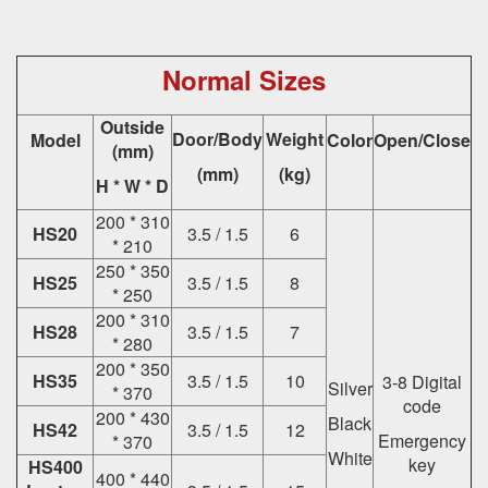
Normal Sizes
Outside
Door/Body
Weight
Model
Color
Open/Close
(mm)
(mm)
(kg)
H * W * D
200 * 310
HS20
3.5 / 1.5
6
* 210
250 * 350
HS25
3.5 / 1.5
8
* 250
200 * 310
HS28
3.5 / 1.5
7
* 280
200 * 350
HS35
3.5 / 1.5
10
3-8 Digital
Silver
* 370
code
200 * 430
Black
HS42
3.5 / 1.5
12
Emergency
* 370
White
key
HS400
400 * 440