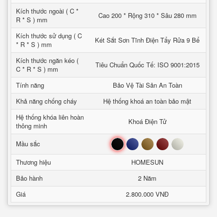
Kích thước ngoài ( C *
Cao 200 * Rộng 310 * Sâu 280 mm
R * S ) mm
Kích thước sử dụng ( C
Két Sắt Sơn Tĩnh Điện Tẩy Rửa 9 Bể
* R * S ) mm
Kích thước ngăn kéo (
Tiêu Chuẩn Quốc Tế: ISO 9001:2015
C * R * S ) mm
Tính năng
Bảo Vệ Tài Sản An Toàn
Khả năng chống cháy
Hệ thống khoá an toàn bảo mật
Hệ thống khóa liên hoàn
Khoá Điện Tử
thông minh
Đen
Xanh
Nâu
Đỏ
Trắng
Mầu sắc
Thương hiệu
HOMESUN
Bảo hành
2 Năm
Giá
2.800.000 VNĐ