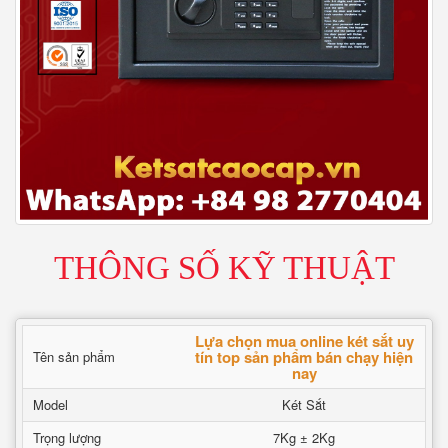
THÔNG SỐ KỸ THUẬT
Lựa chọn mua online két sắt uy
tín top sản phẩm bán chạy hiện
Tên sản phẩm
nay
Model
Két Sắt
Trọng lượng
7Kg ± 2Kg