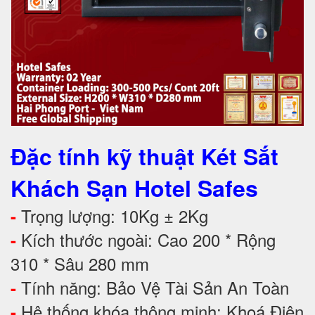
Đặc tính kỹ thuật Két Sắt
Khách Sạn Hotel Safes
Trọng lượng: 10Kg ± 2Kg
-
Kích thước ngoài: Cao 200 * Rộng
-
310 * Sâu 280 mm
Tính năng: Bảo Vệ Tài Sản An Toàn
-
Hệ thống khóa thông minh: Khoá Điện
-