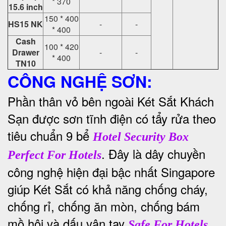
* 370
15.6 inch
150 * 400
HS15 NK
-
-
* 400
Cash
100 * 420
Drawer
-
-
* 400
TN10
CÔNG NGHỆ SƠN:
Phần thân vỏ bên ngoài Két Sắt Khách
Sạn được sơn tĩnh điện có tẩy rửa theo
tiêu chuẩn 9 bể
Hotel Security Box
. Đây là dây chuyền
Perfect For Hotels
công nghệ hiện đại bậc nhất Singapore
giúp Két Sắt có khả năng chống cháy,
chống rỉ, chống ăn mòn, chống bám
mồ hôi và dấu vân tay
Safe For Hotels,