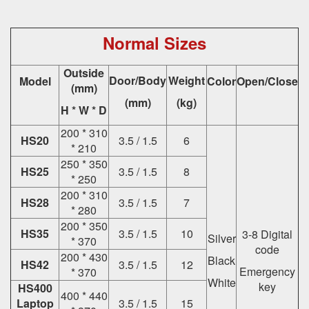
Normal Sizes
Outside
Door/Body
Weight
Model
Color
Open/Close
(mm)
(mm)
(kg)
H * W * D
200 * 310
HS20
3.5 / 1.5
6
* 210
250 * 350
HS25
3.5 / 1.5
8
* 250
200 * 310
HS28
3.5 / 1.5
7
* 280
200 * 350
HS35
3.5 / 1.5
10
3-8 Digital
Silver
* 370
code
200 * 430
Black
HS42
3.5 / 1.5
12
Emergency
* 370
White
key
HS400
400 * 440
Laptop
3.5 / 1.5
15