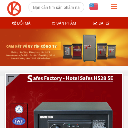
ĐỔI MÃ
SẢN PHẨM
ĐẠI LÝ