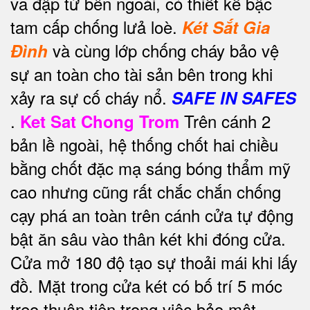
va đập từ bên ngoài, có thiết kế bậc
tam cấp chống lưả loè.
Két Sắt Gia
và cùng lớp chống cháy bảo vệ
Đình
sự an toàn cho tài sản bên trong khi
xảy ra sự cố cháy nổ.
SAFE IN SAFES
.
Trên cánh 2
Ket Sat Chong Trom
bản lề ngoài, hệ thống chốt hai chiều
bằng chốt đặc mạ sáng bóng thẩm mỹ
cao nhưng cũng rất chắc chắn chống
cạy phá an toàn trên cánh cửa tự động
bật ăn sâu vào thân két khi đóng cửa.
Cửa mở 180 độ tạo sự thoải mái khi lấy
đồ. Mặt trong cửa két có bố trí 5 móc
treo thuận tiện trong việc bảo mật