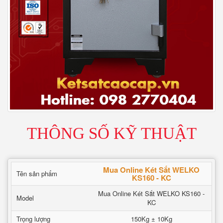
THÔNG SỐ KỸ THUẬT
Mua Online Két Sắt WELKO
Tên sản phẩm
KS160 - KC
Mua Online Két Sắt WELKO KS160 -
Model
KC
Trọng lượng
150Kg ± 10Kg