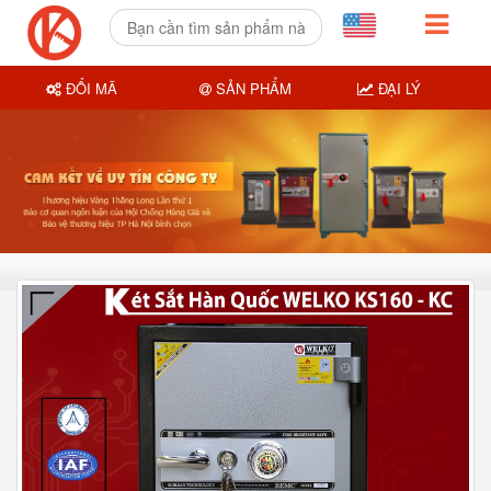
ĐỔI MÃ
SẢN PHẨM
ĐẠI LÝ