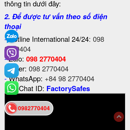
thông tin dưới đây:
2. Để được tư vấn theo số điện
thoại
-
Hotline International 24/24
:
098
2770404
-
Zalo:
098 2770404
-
Viber:
098 2770404
-
WhatsApp:
+84 98 2770404
-
WeChat ID:
FactorySafes
0982770404
back