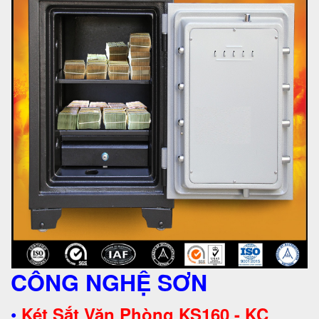
CÔNG NGHỆ SƠN
•
Két Sắt Văn Phòng KS160 - KC