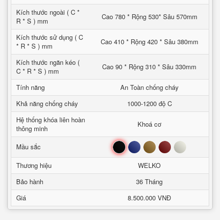
Kích thước ngoài ( C *
Cao 780 * Rộng 530* Sâu 570mm
R * S ) mm
Kích thước sử dụng ( C
Cao 410 * Rộng 420 * Sâu 380mm
* R * S ) mm
Kích thước ngăn kéo (
Cao 90 * Rộng 310 * Sâu 330mm
C * R * S ) mm
Tính năng
An Toàn chống cháy
Khả năng chống cháy
1000-1200 độ C
Hệ thống khóa liên hoàn
Khoá cơ
thông minh
Đen
Xanh
Nâu
Đỏ
Trắng
Mầu sắc
Thương hiệu
WELKO
Bảo hành
36 Tháng
Giá
8.500.000 VNĐ