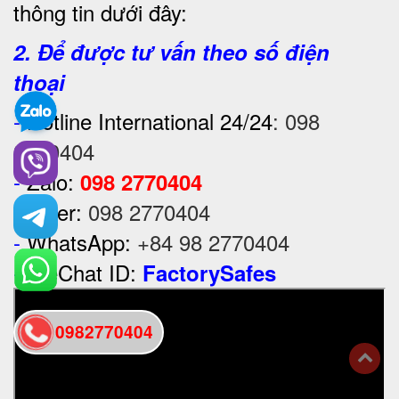
thông tin dưới đây:
2. Để được tư vấn theo số điện
thoại
-
Hotline International 24/24
:
098
2770404
-
Zalo:
098 2770404
-
Viber:
098 2770404
-
WhatsApp:
+84 98 2770404
-
WeChat ID:
FactorySafes
0982770404
back