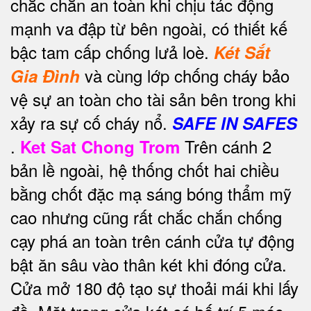
chắc chắn an toàn khi chịu tác động
mạnh va đập từ bên ngoài, có thiết kế
bậc tam cấp chống lưả loè.
Két Sắt
và cùng lớp chống cháy bảo
Gia Đình
vệ sự an toàn cho tài sản bên trong khi
xảy ra sự cố cháy nổ.
SAFE IN SAFES
.
Trên cánh 2
Ket Sat Chong Trom
bản lề ngoài, hệ thống chốt hai chiều
bằng chốt đặc mạ sáng bóng thẩm mỹ
cao nhưng cũng rất chắc chắn chống
cạy phá an toàn trên cánh cửa tự động
bật ăn sâu vào thân két khi đóng cửa.
Cửa mở 180 độ tạo sự thoải mái khi lấy