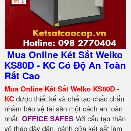
Mua Online Két Sắt Welko
KS80D - KC Có Độ An Toàn
Rất Cao
Mua Online Két Sắt Welko KS80D -
được thiết kế và chế tạo chắc chắn
KC
nhằm bảo vệ tài sản một cách an toàn
nhất.
Với cấu tạo thân
OFFICE SAFES
vỏ thép dày dặn, cánh cửa két sắt làm