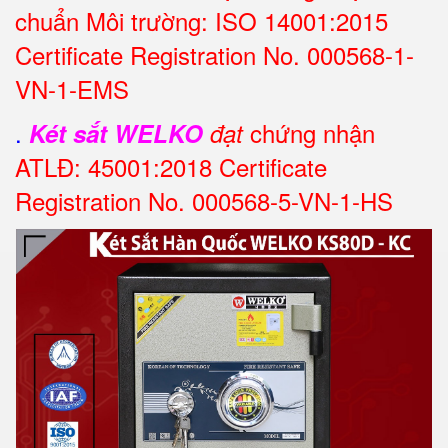
chuẩn Môi trường: ISO 14001:2015
Certificate Registration No. 000568-1-
VN-1-EMS
.
chứng nhận
Két sắt WELKO
đạt
ATLĐ: 45001:2018 Certificate
Registration No. 000568-5-VN-1-HS