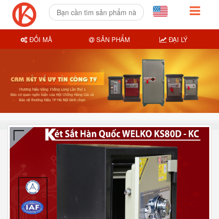
ĐỔI MÃ
SẢN PHẨM
ĐẠI LÝ