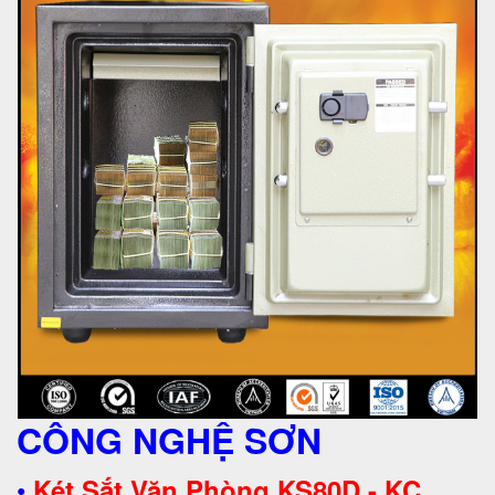
CÔNG NGHỆ SƠN
•
Két Sắt Văn Phòng KS80D - KC