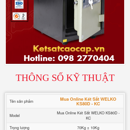
THÔNG SỐ KỸ THUẬT
Mua Online Két Sắt WELKO
Tên sản phẩm
KS80D - KC
Mua Online Két Sắt WELKO KS80D -
Model
KC
Trọng lượng
70Kg ± 10Kg