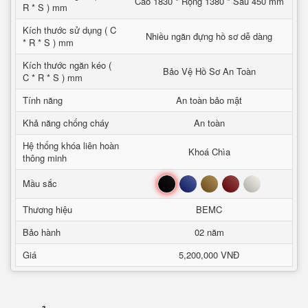
Cao 1830 * Rộng 1380 * Sâu 450 mm
R * S ) mm
Kích thước sử dụng ( C
Nhiều ngăn đựng hồ sơ dễ dàng
* R * S ) mm
Kích thước ngăn kéo (
Bảo Vệ Hồ Sơ An Toàn
C * R * S ) mm
Tính năng
An toàn bảo mật
Khả năng chống cháy
An toàn
Hệ thống khóa liên hoàn
Khoá Chìa
thông minh
Đen
Xanh
Nâu
Đỏ
Trắng
Mầu sắc
Thương hiệu
BEMC
Bảo hành
02 năm
Giá
5,200,000 VNĐ