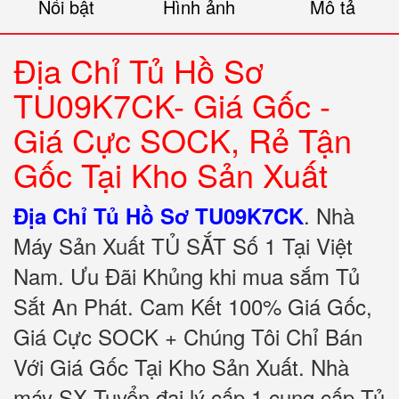
Nổi bật
Hình ảnh
Mô tả
Địa Chỉ Tủ Hồ Sơ
TU09K7CK- Giá Gốc -
Giá Cực SOCK, Rẻ Tận
Gốc Tại Kho Sản Xuất
.
Nhà
Địa Chỉ Tủ Hồ Sơ TU09K7CK
Máy Sản Xuất TỦ SẮT Số 1 Tại Việt
Nam. Ưu Đãi Khủng khi mua sắm Tủ
Sắt An Phát. Cam Kết 100% Giá Gốc,
Giá Cực SOCK + Chúng Tôi Chỉ Bán
Với Giá Gốc Tại Kho Sản Xuất. Nhà
máy SX Tuyển đại lý cấp 1 cung cấp Tủ