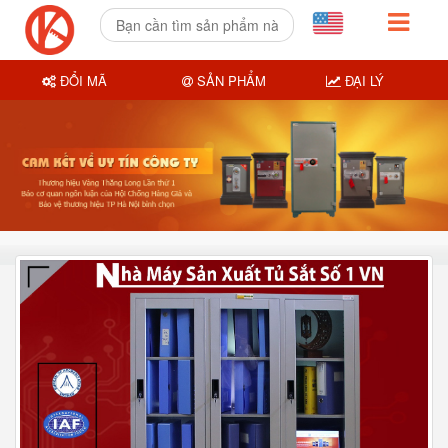
ĐỔI MÃ
SẢN PHẨM
ĐẠI LÝ