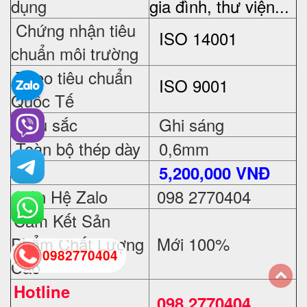
dụng
gia đình, thư viện...
Chứng nhận tiêu
ISO 14001
chuẩn môi trường
Theo tiêu chuẩn
ISO 9001
Quốc Tế
Màu sắc
Ghi sáng
Toàn bộ thép dày
0,6mm
Giá
5
,200,000 VNĐ
Liên Hệ Zalo
098 2770404
Cam Kết Sản
Phẩm Chất Lượng
Mới 100%
0982770404
Cao
Hotline
back
098 2770404