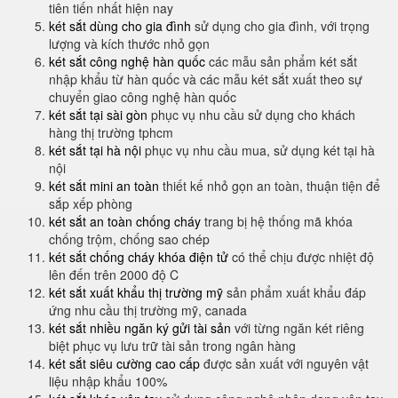
tiên tiến nhất hiện nay
két sắt dùng cho gia đình
sử dụng cho gia đình, với trọng
lượng và kích thước nhỏ gọn
két sắt công nghệ hàn quốc
các mẫu sản phẩm két sắt
nhập khẩu từ hàn quốc và các mẫu két sắt xuất theo sự
chuyển giao công nghệ hàn quốc
két sắt tại sài gòn
phục vụ nhu cầu sử dụng cho khách
hàng thị trường tphcm
két sắt tại hà nội
phục vụ nhu cầu mua, sử dụng két tại hà
nội
két sắt mini an toàn
thiết kế nhỏ gọn an toàn, thuận tiện để
sắp xếp phòng
két sắt an toàn chống cháy
trang bị hệ thống mã khóa
chống trộm, chống sao chép
két sắt chống cháy khóa điện tử
có thể chịu được nhiệt độ
lên đến trên 2000 độ C
két sắt xuất khẩu thị trường mỹ
sản phẩm xuất khẩu đáp
ứng nhu cầu thị trường mỹ, canada
két sắt nhiều ngăn ký gửi tài sản
với từng ngăn két riêng
biệt phục vụ lưu trữ tài sản trong ngân hàng
két sắt siêu cường cao cấp
được sản xuất với nguyên vật
liệu nhập khẩu 100%