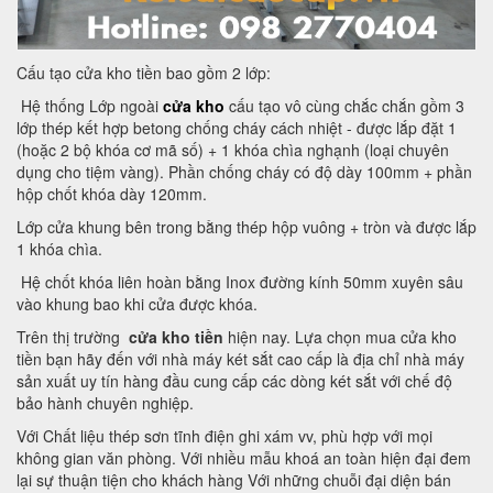
Cấu tạo cửa kho tiền bao gồm 2 lớp:
Hệ thống Lớp ngoài
cửa kho
cấu tạo vô cùng chắc chắn gồm 3
lớp thép kết hợp betong chống cháy cách nhiệt - được lắp đặt 1
(hoặc 2 bộ khóa cơ mã số) + 1 khóa chìa nghạnh (loại chuyên
dụng cho tiệm vàng). Phần chống cháy có độ dày 100mm + phần
hộp chốt khóa dày 120mm.
Lớp cửa khung bên trong bằng thép hộp vuông + tròn và được lắp
1 khóa chìa.
Hệ chốt khóa liên hoàn bằng Inox đường kính 50mm xuyên sâu
vào khung bao khi cửa được khóa.
Trên thị trường
cửa kho tiền
hiện nay. Lựa chọn mua cửa kho
tiền bạn hãy đến với nhà máy két sắt cao cấp là địa chỉ nhà máy
sản xuất uy tín hàng đầu cung cấp các dòng két sắt với chế độ
bảo hành chuyên nghiệp.
Với Chất liệu thép sơn tĩnh điện ghi xám vv, phù hợp với mọi
không gian văn phòng. Với nhiều mẫu khoá an toàn hiện đại đem
lại sự thuận tiện cho khách hàng Với những chuỗi đại diện bán