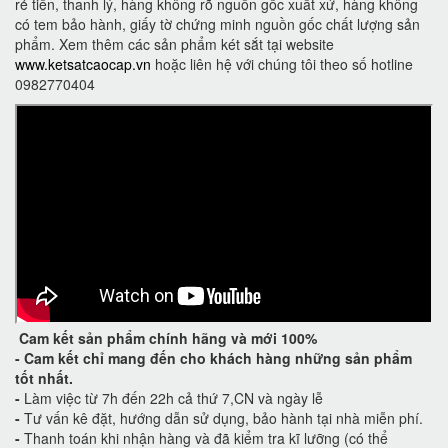
rẻ tiền, thanh lý, hàng không rõ nguồn gốc xuất xứ, hàng không
có tem bảo hành, giấy tờ chứng minh nguồn gốc chất lượng sản
phẩm. Xem thêm các sản phẩm két sắt tại website
www.ketsatcaocap.vn
hoặc liên hệ với chúng tôi theo số hotline
0982770404
Cam kết
sản phẩm chính hãng và mới 100%
-
Cam kết
chỉ mang đến cho khách hàng những sản phẩm
tốt nhất.
-
Làm việc từ 7h đến 22h cả thứ 7,CN và ngày lễ
-
Tư vấn kê đặt, hướng dẫn sử dụng, bảo hành tại nhà miễn phí.
-
Thanh toán khi nhận hàng và đã kiểm tra kĩ lưỡng (có thể