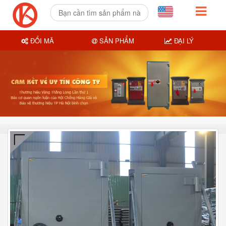
ĐỔI MÃ
SẢN PHẨM
ĐẠI LÝ