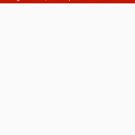
back
to
top