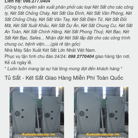
Liên hệ: 098.277.0404
(Công ty chuyên sản xuất phân phối các loại Két Sắt cho các công
ty, Két Sắt Chống Cháy, Két Sắt Gia Đình, Két Sắt Văn Phòng, Két
Sắt Chống Cháy, Két Sắt Vân Tay, Két Sắt Điện Tử, Két Sắt Đổi
Mã, Két Sắt Xuất Khẩu, Két Sắt Dự Án, Két Sắt Chung Cư, Két Sắt
An Toàn, Két Sắt Chính Hãng, Két Sắt Phong Thuỷ, Két Bạc, Két
Sắt Két Bạc, Safes... Nhận đặt Két Sắt lắp đặt cho các công trình
chung cư, bệnh viện.....(giá rẻ tận gốc)
Nhà Máy Sản Xuất Két Sắt Lớn Nhất Việt Nam.
Phục vụ tận tình chu đáo 24/24:
098 2770404
giao hàng tận nơi.
Kể cả ngày lễ.
"
Luôn luôn mang lại sự hài lòng mong đợi đến khách hàng
"
Tủ Sắt - Két Sắt Giao Hàng Miễn Phí Toàn Quốc