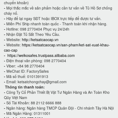
chuyển khoản)
-
Mọi thắc mắc về sản phẩm hoặc cần tư vấn về Tủ Hồ Sơ chống
cháy nổ.
-
Hãy để lại ngay SĐT hoặc IBOX trực tiếp để được tư vấn.
-
Miễn Phí Ship nhanh toàn quốc - Thanh toán khi nhận hàng.
-
Hotline: 098 2770404 Phục vụ 24/24h
-
Nhận Đặt Tủ Sắt Theo Yêu Cầu.
-
Website:
http://ketsatcaocap.vn
-
Website:
https://ketsatcaocap.vn/san-pham/ket-sat-xuat-khau-
cao-cap
-
https://welkosafes.trustpass.alibaba.com
-
Điện thoại văn phòng: 098 2770404
-
Viber: +84 98 2770404
-
WeChat ID: FactorySafes
-
Mã số thuế: 0101391913
-
Email: ketsatchongchay@gmail.com
Thông tin thanh toán:
-
Công Ty Cổ Phần Thiết Bị Vật Tư Ngân Hàng và An Toàn Kho
Qũy Việt Nam
-
Số Tài Khoản: 88 2112 6666 888
-
Ngân hàng: Ngân hàng TMCP Quân Đội - Chi nhánh Tây Hà Nội
-
Mã Ngân Hàng: 01311001