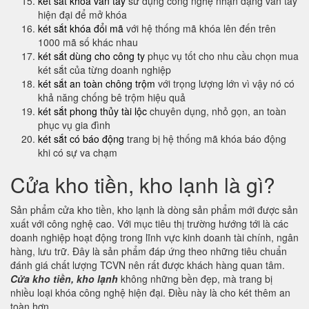
két sắt khóa vân tay
sử dụng công nghệ nhận dạng vân tay
hiện đại để mở khóa
két sắt khóa đổi mã
với hệ thống mã khóa lên đến trên
1000 mã số khác nhau
két sắt dùng cho công ty
phục vụ tốt cho nhu cầu chọn mua
két sắt của từng doanh nghiệp
két sắt an toàn chông trộm
với trọng lượng lớn vì vậy nó có
khả năng chống bê trộm hiệu quả
két sắt phong thủy tài lộc
chuyên dụng, nhỏ gọn, an toàn
phục vụ gia đình
két sắt có báo động
trang bị hệ thống mã khóa báo động
khi có sự va chạm
Cửa kho tiền, kho lạnh là gì?
Sản phẩm cửa kho tiền, kho lạnh là dòng sản phẩm mới được sản
xuất với công nghệ cao. Với mục tiêu thị trường hướng tới là các
doanh nghiệp hoạt động trong lĩnh vực kinh doanh tài chính, ngân
hàng, lưu trữ. Đây là sản phẩm đáp ứng theo những tiêu chuẩn
đánh giá chất lượng TCVN nên rất được khách hàng quan tâm.
Cửa kho tiền, kho lạnh
không những bền đẹp, mà trang bị
nhiều loại khóa công nghệ hiện đại. Điều này là cho két thêm an
toàn hơn.