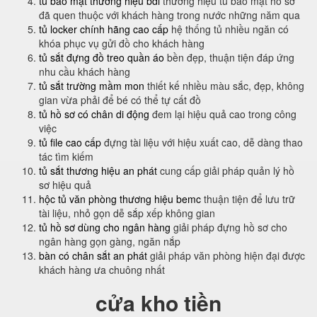
tủ bảo mật thương hiệu bdi
thương hiệu tủ bảo mật hồ sơ
đã quen thuộc với khách hàng trong nước những năm qua
tủ locker chính hãng cao cấp
hệ thống tủ nhiều ngăn có
khóa phục vụ gửi đồ cho khách hàng
tủ sắt đựng đồ treo quần áo
bền đẹp, thuận tiện đáp ứng
nhu cầu khách hàng
tủ sắt trường mầm mon
thiết kế nhiều màu sắc, đẹp, không
gian vừa phải để bé có thể tự cất đồ
tủ hồ sơ có chân di động
đem lại hiệu quả cao trong công
việc
tủ file cao cấp
đựng tài liệu với hiệu xuất cao, dễ dàng thao
tác tìm kiếm
tủ sắt thương hiệu an phát
cung cấp giải pháp quản lý hồ
sơ hiệu quả
hộc tủ văn phòng thương hiệu bemc
thuận tiện để lưu trữ
tài liệu, nhỏ gọn dễ sắp xếp không gian
tủ hồ sơ dùng cho ngân hàng
giải pháp đựng hồ sơ cho
ngân hàng gọn gàng, ngăn nắp
bàn có chân sắt an phát
giải pháp văn phòng hiện đại được
khách hàng ưa chuông nhất
cửa kho tiền