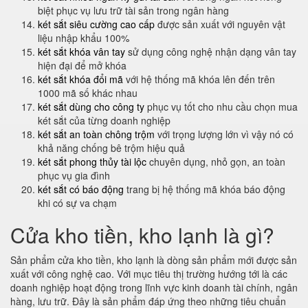
biệt phục vụ lưu trữ tài sản trong ngân hàng
két sắt siêu cường cao cấp
được sản xuất với nguyên vật
liệu nhập khẩu 100%
két sắt khóa vân tay
sử dụng công nghệ nhận dạng vân tay
hiện đại để mở khóa
két sắt khóa đổi mã
với hệ thống mã khóa lên đến trên
1000 mã số khác nhau
két sắt dùng cho công ty
phục vụ tốt cho nhu cầu chọn mua
két sắt của từng doanh nghiệp
két sắt an toàn chông trộm
với trọng lượng lớn vì vậy nó có
khả năng chống bê trộm hiệu quả
két sắt phong thủy tài lộc
chuyên dụng, nhỏ gọn, an toàn
phục vụ gia đình
két sắt có báo động
trang bị hệ thống mã khóa báo động
khi có sự va chạm
Cửa kho tiền, kho lạnh là gì?
Sản phẩm cửa kho tiền, kho lạnh là dòng sản phẩm mới được sản
xuất với công nghệ cao. Với mục tiêu thị trường hướng tới là các
doanh nghiệp hoạt động trong lĩnh vực kinh doanh tài chính, ngân
hàng, lưu trữ. Đây là sản phẩm đáp ứng theo những tiêu chuẩn