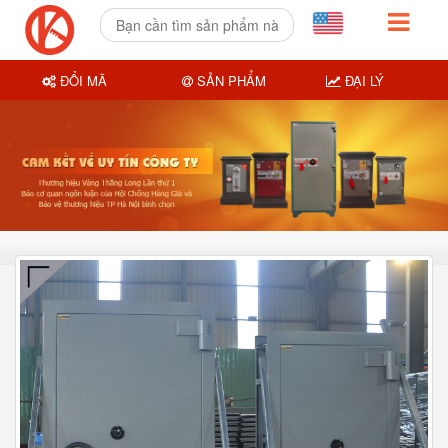
ĐỔI MÃ
SẢN PHẨM
ĐẠI LÝ