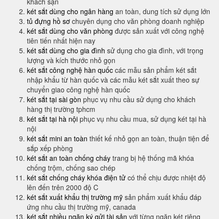
khách sạn
két sắt dùng cho ngân hàng
an toàn, dung tích sử dụng lớn
tủ đựng hồ sơ
chuyên dụng cho văn phòng doanh nghiệp
két sắt dùng cho văn phòng
được sản xuất với công nghệ
tiên tiến nhất hiện nay
két sắt dùng cho gia đình
sử dụng cho gia đình, với trọng
lượng và kích thước nhỏ gọn
két sắt công nghệ hàn quốc
các mẫu sản phẩm két sắt
nhập khẩu từ hàn quốc và các mẫu két sắt xuất theo sự
chuyển giao công nghệ hàn quốc
két sắt tại sài gòn
phục vụ nhu cầu sử dụng cho khách
hàng thị trường tphcm
két sắt tại hà nội
phục vụ nhu cầu mua, sử dụng két tại hà
nội
két sắt mini an toàn
thiết kế nhỏ gọn an toàn, thuận tiện để
sắp xếp phòng
két sắt an toàn chống cháy
trang bị hệ thống mã khóa
chống trộm, chống sao chép
két sắt chống cháy khóa điện tử
có thể chịu được nhiệt độ
lên đến trên 2000 độ C
két sắt xuất khẩu thị trường mỹ
sản phẩm xuất khẩu đáp
ứng nhu cầu thị trường mỹ, canada
két sắt nhiều ngăn ký gửi tài sản
với từng ngăn két riêng