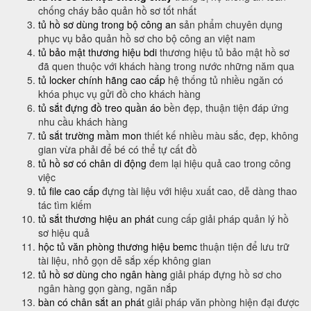
chống cháy bảo quản hồ sơ tốt nhất
tủ hồ sơ dùng trong bộ công an
sản phẩm chuyên dụng
phục vụ bảo quản hồ sơ cho bộ công an việt nam
tủ bảo mật thương hiệu bdi
thương hiệu tủ bảo mật hồ sơ
đã quen thuộc với khách hàng trong nước những năm qua
tủ locker chính hãng cao cấp
hệ thống tủ nhiều ngăn có
khóa phục vụ gửi đồ cho khách hàng
tủ sắt đựng đồ treo quần áo
bền đẹp, thuận tiện đáp ứng
nhu cầu khách hàng
tủ sắt trường mầm mon
thiết kế nhiều màu sắc, đẹp, không
gian vừa phải để bé có thể tự cất đồ
tủ hồ sơ có chân di động
đem lại hiệu quả cao trong công
việc
tủ file cao cấp
đựng tài liệu với hiệu xuất cao, dễ dàng thao
tác tìm kiếm
tủ sắt thương hiệu an phát
cung cấp giải pháp quản lý hồ
sơ hiệu quả
hộc tủ văn phòng thương hiệu bemc
thuận tiện để lưu trữ
tài liệu, nhỏ gọn dễ sắp xếp không gian
tủ hồ sơ dùng cho ngân hàng
giải pháp đựng hồ sơ cho
ngân hàng gọn gàng, ngăn nắp
bàn có chân sắt an phát
giải pháp văn phòng hiện đại được