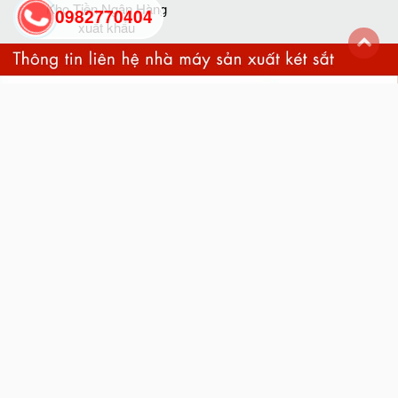
Kho Tiền Ngân Hàng
0982770404
xuất khẩu
back
to
top