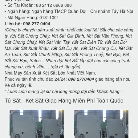
-
Số Tài Khoản: 88 2112 6666 888
-
Ngân hàng: Ngân hàng TMCP Quân Đội - Chi nhánh Tây Hà Nội
-
Mã Ngân Hàng: 01311001
Liên hệ: 098.277.0404
(Công ty chuyên sản xuất phân phối các loại Két Sắt cho các công
ty, Két Sắt Chống Cháy, Két Sắt Gia Đình, Két Sắt Văn Phòng, Két
Sắt Chống Cháy, Két Sắt Vân Tay, Két Sắt Điện Tử, Két Sắt Đổi
Mã, Két Sắt Xuất Khẩu, Két Sắt Dự Án, Két Sắt Chung Cư, Két Sắt
An Toàn, Két Sắt Chính Hãng, Két Sắt Phong Thuỷ, Két Bạc, Két
Sắt Két Bạc, Safes... Nhận đặt Két Sắt lắp đặt cho các công trình
chung cư, bệnh viện.....(giá rẻ tận gốc)
Nhà Máy Sản Xuất Két Sắt Lớn Nhất Việt Nam.
Phục vụ tận tình chu đáo 24/24:
098 2770404
giao hàng tận nơi.
Kể cả ngày lễ.
"
Luôn luôn mang lại sự hài lòng mong đợi đến khách hàng
"
Tủ Sắt - Két Sắt Giao Hàng Miễn Phí Toàn Quốc