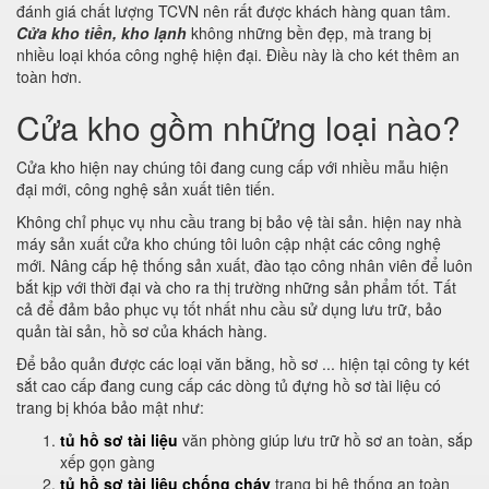
đánh giá chất lượng TCVN nên rất được khách hàng quan tâm.
Cửa kho tiền, kho lạnh
không những bền đẹp, mà trang bị
nhiều loại khóa công nghệ hiện đại. Điều này là cho két thêm an
toàn hơn.
Cửa kho gồm những loại nào?
Cửa kho hiện nay chúng tôi đang cung cấp với nhiều mẫu hiện
đại mới, công nghệ sản xuất tiên tiến.
Không chỉ phục vụ nhu cầu trang bị bảo vệ tài sản. hiện nay nhà
máy sản xuất cửa kho chúng tôi luôn cập nhật các công nghệ
mới. Nâng cấp hệ thống sản xuất, đào tạo công nhân viên để luôn
bắt kịp với thời đại và cho ra thị trường những sản phẩm tốt. Tất
cả để đảm bảo phục vụ tốt nhất nhu cầu sử dụng lưu trữ, bảo
quản tài sản, hồ sơ của khách hàng.
Để bảo quản được các loại văn bằng, hồ sơ ... hiện tại công ty két
sắt cao cấp đang cung cấp các dòng tủ đựng hồ sơ tài liệu có
trang bị khóa bảo mật như:
tủ hồ sơ tài liệu
văn phòng giúp lưu trữ hồ sơ an toàn, sắp
xếp gọn gàng
tủ hồ sơ tài liệu chống cháy
trang bị hệ thống an toàn