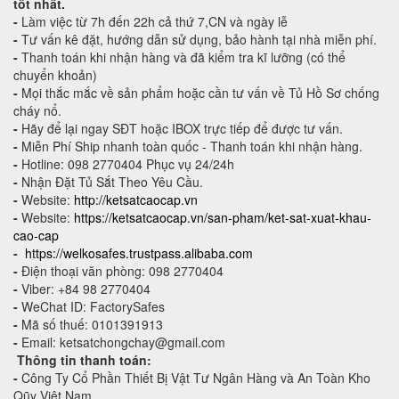
tốt nhất.
-
Làm việc từ 7h đến 22h cả thứ 7,CN và ngày lễ
-
Tư vấn kê đặt, hướng dẫn sử dụng, bảo hành tại nhà miễn phí.
-
Thanh toán khi nhận hàng và đã kiểm tra kĩ lưỡng (có thể
chuyển khoản)
-
Mọi thắc mắc về sản phẩm hoặc cần tư vấn về Tủ Hồ Sơ chống
cháy nổ.
-
Hãy để lại ngay SĐT hoặc IBOX trực tiếp để được tư vấn.
-
Miễn Phí Ship nhanh toàn quốc - Thanh toán khi nhận hàng.
-
Hotline: 098 2770404 Phục vụ 24/24h
-
Nhận Đặt Tủ Sắt Theo Yêu Cầu.
-
Website:
http://ketsatcaocap.vn
-
Website:
https://ketsatcaocap.vn/san-pham/ket-sat-xuat-khau-
cao-cap
-
https://welkosafes.trustpass.alibaba.com
-
Điện thoại văn phòng: 098 2770404
-
Viber: +84 98 2770404
-
WeChat ID: FactorySafes
-
Mã số thuế: 0101391913
-
Email: ketsatchongchay@gmail.com
Thông tin thanh toán:
-
Công Ty Cổ Phần Thiết Bị Vật Tư Ngân Hàng và An Toàn Kho
Qũy Việt Nam