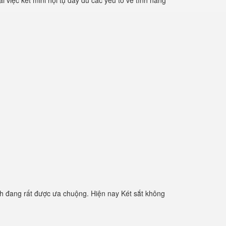
việc két mini hội tụ đầy đủ các yếu tố về tính năng
h đang rất được ưa chuộng. Hiện nay Két sắt không