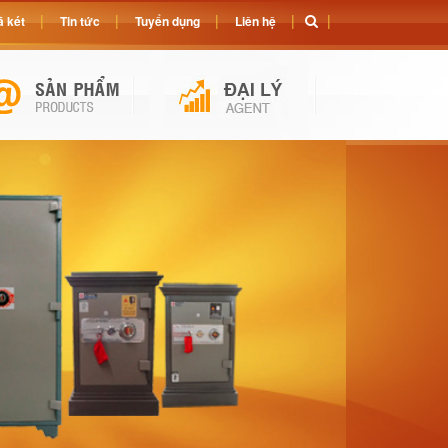
 két
Tin tức
Tuyển dụng
Liên hệ