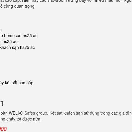
ắt cao cấp. Hiện nay các showroom trưng bày với nhiều mẫu mới. Ngoài 
vô cùng quan trọng.
c
safe homesun hs25 ac
n hs25 ac
t khách sạn hs25 ac
y két sắt cao cấp
n
đoàn WELKO Safes group. Két sắt khách sạn sử dụng trong các gia đìn
ống cháy tốt được nữa.
000