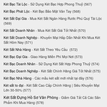
Két Bạc Tài Lộc
- Sử Dụng Két Bạc Hợp Phong Thuỷ (567)
Két Bạc Phát Lộc
- Két Bạc Bảo Mật Vân Tay (568)
Két Sắt Đại Gia
- Mua Két Sắt Ngân Hàng Rước Phú Quý Tài Lộc
(569)
Két Sắt Doanh Nhân
- Mua Két Sắt Giá Tốt Nhất (570)
Két Sắt Doanh Nghiệp
- Khuyến Mại Hấp Dẫn Nhất Khi Mua Két
Sắt Hôm Nay (571)
Két Sắt Nhà Hàng
- Két Sắt Theo Yêu Cầu (572)
Két Bạc Đại Gia
- Giao Hàng Miễn Phí Mọi Nơi (573)
Két Bạc Doanh Nhân
- Sử Dụng Két Sắt Hợp Phong Thuỷ (574)
Két Bạc Doanh Nghiệp
- Két Sắt Chính Hãng Giá Tốt Nhất (575)
Két Bạc Nhà Hàng
- Các mẫu két sắt mới nhất tại đây (576)
Két sắt to đại
- Két Sắt Cao Cấp Chính Hãng | Siêu Khuyến Mại
Lớn 30-50%‎ (577)
Két Sắt Đựng Hồ Sơ Văn Phòn
g
- Giảm Giá Tất Cả Các Sản
Phẩm Khi Mua Hàng (578)