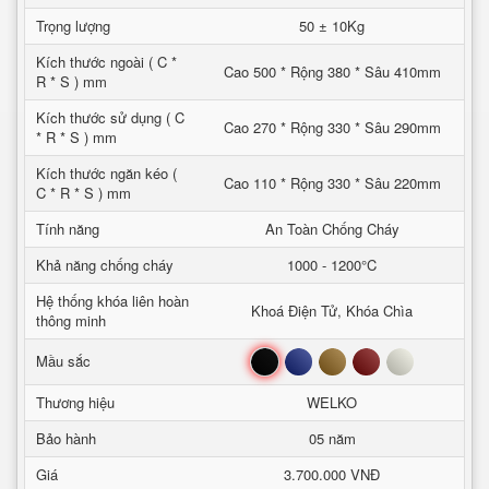
Trọng lượng
50 ± 10Kg
Kích thước ngoài ( C *
Cao 500 * Rộng 380 * Sâu 410mm
R * S ) mm
Kích thước sử dụng ( C
Cao 270 * Rộng 330 * Sâu 290mm
* R * S ) mm
Kích thước ngăn kéo (
Cao 110 * Rộng 330 * Sâu 220mm
C * R * S ) mm
Tính năng
An Toàn Chống Cháy
Khả năng chống cháy
1000 - 1200°C
Hệ thống khóa liên hoàn
Khoá Điện Tử, Khóa Chìa
thông minh
Đen
Xanh
Nâu
Đỏ
Trắng
Mầu sắc
Thương hiệu
WELKO
Bảo hành
05 năm
Giá
3.700.000 VNĐ