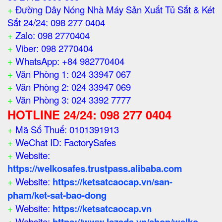
+
Đường Dây Nóng Nhà Máy Sản Xuất Tủ Sắt & Két
Sắt 24/24: 098 277 0404
+
Zalo: 098 2770404
+
Viber: 098 2770404
+
WhatsApp: +84 982770404
+
Văn Phòng 1: 024 33947 067
+
Văn Phòng 2: 024 33947 069
+
Văn Phòng 3: 024 3392 7777
HOTLINE 24/24: 098 277 0404
+
Mã Số Thuế: 0101391913
+
WeChat ID: FactorySafes
+
Website:
https://welkosafes.trustpass.alibaba.com
+
Website:
https://ketsatcaocap.vn/san-
pham/ket-sat-bao-dong
+
Website:
https://ketsatcaocap.vn
+
Website:
https://www.lazada.vn/shop/welko-