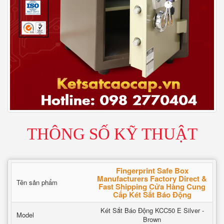
THÔNG SỐ KỸ THUẬT
Fingerprint Safe Box
Manufacturers Factory Direct &
Tên sản phẩm
Fast Shipping Cửa Hàng Cung
Cấp Két Sắt Báo Động
Két Sắt Báo Động KCC50 E Silver -
Model
Brown