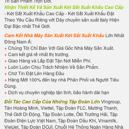
Trì Sản Phẩm Trọn Đời.
Nhận Thiết Kế Và Sản Xuất Két Sắt Xuất Khẩu Cao Cấp
- Két Sắt Xuất Khẩu Cao Cấp - Két Sắt Xuất Khẩu Đặt
Theo Yêu Cầu Riêng với Dây chuyền sản xuất Italy Hiện
Đại Bậc nhất Thế Giới.
Cam Kết Nhà Máy Sản Xuất Két
Sắt Xuất Khẩu
Lớn Nhất
Đông Nam Á:
+
Chúng Tôi Chỉ Bán Với Giá Gốc Nhà Máy Sản Xuất.
+
Cam kết giá rẻ nhất thị trường.
+
Giao Hàng và Lắp Đặt Tận Nơi Miễn Phí.
+
Luôn Luôn Chịu Trách Nhiệm Về Sản Phẩm.
+
Chữ Tín Đặt Lên Hàng Đầu
+
Hàng Mới 100% đến tay nhà Phân Phối và Người Tiêu
Dùng.
+
Dịch vụ chuyên nghiệp tận tình, bảo hành dài hạn
Đối Tác Cao Cấp Của Những Tập Đoàn Lớn
Vingroup,
Tân Hoàng Minh, Viettel, Tập Đoàn FLC, Mường Thanh,
Thế Giới Di Động, Tập Đoàn Lotte, Ôtô Trường Hải, Tập
Đoàn Điện Lực Việt Nam, Tập Đoàn Dầu Khí, Vinamilk,
VietJet, Tập Đoàn DOJI, Chuỗi Hệ Thống Ngân Hàng Nhà