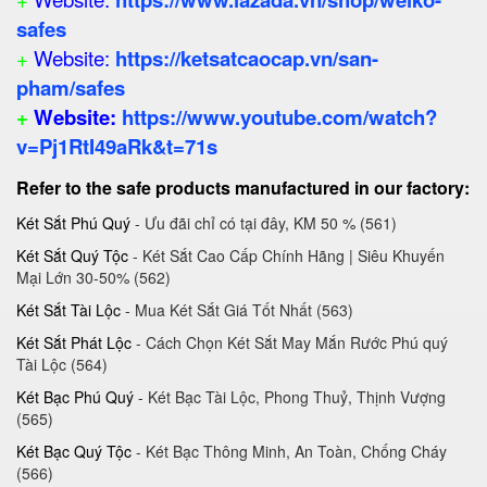
safes
+
Website:
https://ketsatcaocap.vn/san-
pham/safes
+
Website:
https://www.youtube.com/watch?
v=Pj1RtI49aRk&t=71s
Refer to the safe products manufactured in our factory:
Két Sắt Phú Quý
- Ưu đãi chỉ có tại đây, KM 50 % (561)
Két Sắt Quý Tộc
- Két Sắt Cao Cấp Chính Hãng | Siêu Khuyến
Mại Lớn 30-50%‎ (562)
Két Sắt Tài Lộc
- Mua Két Sắt Giá Tốt Nhất (563)
Két Sắt Phát Lộc
- Cách Chọn Két Sắt May Mắn Rước Phú quý
Tài Lộc (564)
Két Bạc Phú Quý
- Két Bạc Tài Lộc, Phong Thuỷ, Thịnh Vượng
(565)
Két Bạc Quý Tộc
- Két Bạc Thông Minh, An Toàn, Chống Cháy
(566)