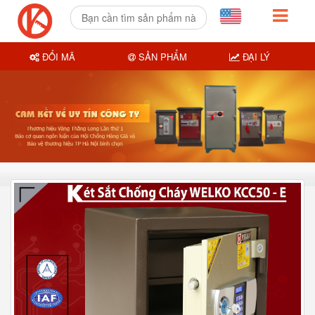
ĐỔI MÃ
SẢN PHẨM
ĐẠI LÝ