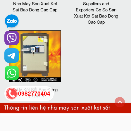
Nha May San Xuat Ket
Suppliers and
Sat Bao Dong Cao Cap
Exporters Co So San
Xuat Ket Sat Bao Dong
Cao Cap
đại lý Két Sắt Báo Động
0982770404
ủy quyền
back
to
top