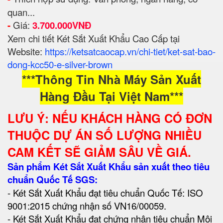
quan...
-
Giá:
3.7
00.000VNĐ
Xem chi tiết Két Sắt Xuất Khẩu Cao Cấp tại
Website:
https://ketsatcaocap.vn/chi-tiet/ket-sat-bao-
dong-kcc50-e-silver-brown
***Thông Tin Nhà Máy Sản Xuất
Hàng Đầu Tại Việt Nam***
LƯU Ý: NẾU KHÁCH HÀNG CÓ ĐƠN
THUỘC DỰ ÁN SỐ LƯỢNG NHIỀU
CAM KẾT SẼ GIẢM SÂU VỀ GIÁ.
Sản phẩm Két Sắt Xuất Khẩu sản xuất theo tiêu
chuẩn Quốc Tế SGS:
- Két Sắt Xuất Khẩu đạt tiêu chuẩn Quốc Tế: ISO
9001:2015 chứng nhận số VN16/00059.
- Két Sắt Xuất Khẩu đạt chứng nhận tiêu chuẩn Môi