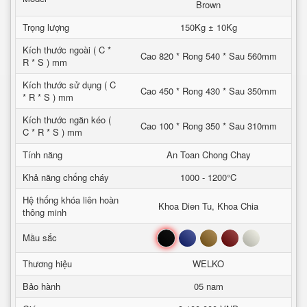
Brown
Trọng lượng
150Kg ± 10Kg
Kích thước ngoài ( C *
Cao 820 * Rong 540 * Sau 560mm
R * S ) mm
Kích thước sử dụng ( C
Cao 450 * Rong 430 * Sau 350mm
* R * S ) mm
Kích thước ngăn kéo (
Cao 100 * Rong 350 * Sau 310mm
C * R * S ) mm
Tính năng
An Toan Chong Chay
Khả năng chống cháy
1000 - 1200°C
Hệ thống khóa liên hoàn
Khoa Dien Tu, Khoa Chia
thông minh
Đen
Xanh
Nâu
Đỏ
Trắng
Mầu sắc
Thương hiệu
WELKO
Bảo hành
05 nam