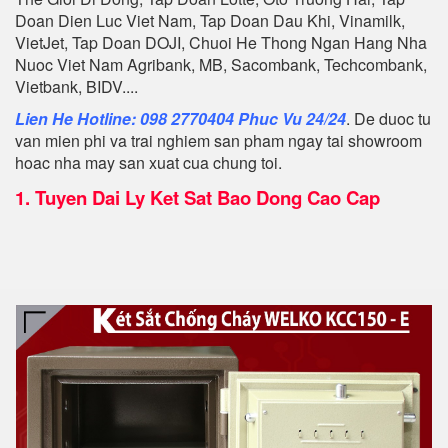
Doan Dien Luc Viet Nam, Tap Doan Dau Khi, Vinamilk,
VietJet, Tap Doan DOJI, Chuoi He Thong Ngan Hang Nha
Nuoc Viet Nam Agribank, MB, Sacombank, Techcombank,
Vietbank, BIDV....
Lien He Hotline: 098 2770404 Phuc Vu 24/24
. De duoc tu
van mien phi va trai nghiem san pham ngay tai showroom
hoac nha may san xuat cua chung toi.
1.
Tuyen Dai Ly Ket Sat Bao Dong Cao Cap