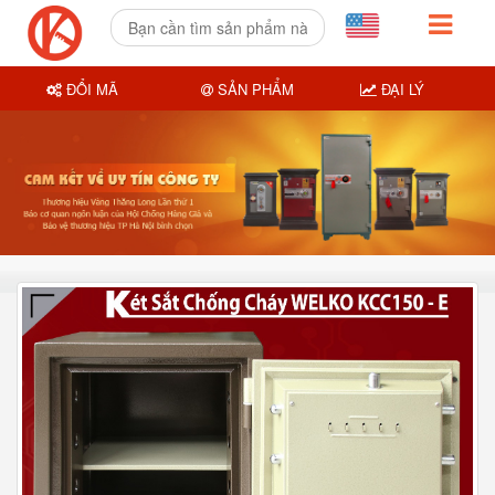
ĐỔI MÃ
SẢN PHẨM
ĐẠI LÝ