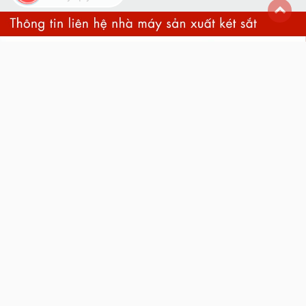
back
to
top