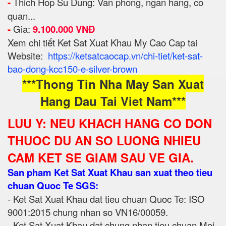
-
Thich Hop Su Dung: Van pho
ng, ngan hang, co
quan...
-
Gia:
9.1
00.000 VNĐ
Xem chi tiết Ket Sat Xuat Khau My Cao Cap tai
Website:
https://ketsatcaocap.vn/chi-tiet/ket-sat-
bao-dong-kcc150-e-silver-brown
***Thong Tin Nha May San Xuat
Hang Dau Tai Viet Nam***
LUU Y: NEU KHACH HANG CO DON
THUOC DU AN SO LUONG NHIEU
CAM KET SE GIAM SAU VE GIA.
San pham Ket Sat Xuat Khau san xuat theo tieu
chuan Quoc Te SGS:
- Ket Sat Xuat Khau dat tieu chuan Quoc Te: ISO
9001:2015 chung nhan so VN16/00059.
- Ket Sat Xuat Khau dat chung nhan tieu chuan Moi