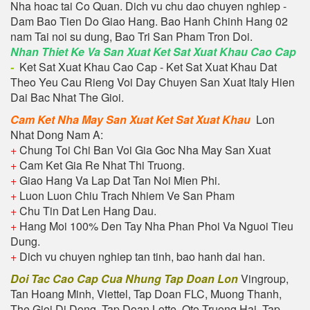
Nha hoac tai Co Quan. Dich vu chu dao chuyen nghiep -
Dam Bao Tien Do Giao Hang. Bao Hanh Chinh Hang 02
nam Tai noi su dung, Bao Tri San Pham Tron Doi.
Nhan Thiet Ke Va San Xuat Ket Sat Xuat Khau Cao Cap
-
Ket Sat Xuat Khau Cao Cap - Ket Sat Xuat Khau Dat
Theo Yeu Cau Rieng Voi Day Chuyen San Xuat Italy Hien
Dai Bac Nhat The Gioi.
Cam Ket Nha May San Xuat Ket Sat Xuat Khau
Lon
Nhat Dong Nam A:
+
Chung Toi Chi Ban Voi Gia Goc Nha May San Xuat
+
Cam Ket Gia Re Nhat Thi Truong.
+
Giao Hang Va Lap Dat Tan Noi Mien Phi.
+
Luon Luon Chiu Trach Nhiem Ve San Pham
+
Chu Tin Dat Len Hang Dau.
+
Hang Moi 100% Den Tay Nha Phan Phoi Va Nguoi Tieu
Dung.
+
Dich vu chuyen nghiep tan tinh, bao hanh dai han.
Doi Tac Cao Cap Cua Nhung Tap Doan Lon
Vingroup,
Tan Hoang Minh, Viettel, Tap Doan FLC, Muong Thanh,
The Gioi Di Dong, Tap Doan Lotte, Oto Truong Hai, Tap