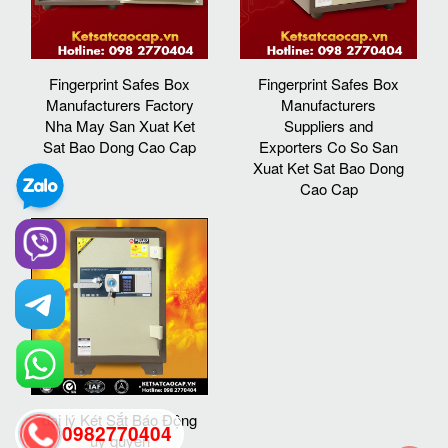
Fingerprint Safes Box
Fingerprint Safes Box
Manufacturers Factory
Manufacturers
Nha May San Xuat Ket
Suppliers and
Sat Bao Dong Cao Cap
Exporters Co So San
Xuat Ket Sat Bao Dong
Cao Cap
đại lý Két Sắt Báo Động
0982770404
ủy quyền