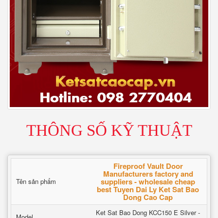
THÔNG SỐ KỸ THUẬT
Fireproof Vault Door
Manufacturers factory and
suppliers - wholesale cheap
Tên sản phẩm
best Tuyen Dai Ly Ket Sat Bao
Dong Cao Cap
Ket Sat Bao Dong KCC150 E Silver -
Model