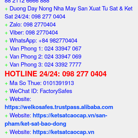
88 2112 6666 888
+
Duong Day Nong Nha May San Xuat Tu Sat & Ket
Sat 24/24: 098 277 0404
+
Zalo: 098 2770404
+
Viber: 098 2770404
+
WhatsApp: +84 982770404
+
Van Phong 1: 024 33947 067
+
Van Phong 2: 024 33947 069
+
Van Phong 3: 024 3392 7777
HOTLINE 24/24: 098 277 0404
+
Ma So Thue: 0101391913
+
WeChat ID: FactorySafes
+
Website:
https://welkosafes.trustpass.alibaba.com
+
Website:
https://ketsatcaocap.vn/san-
pham/ket-sat-bao-dong
+
Website:
https://ketsatcaocap.vn