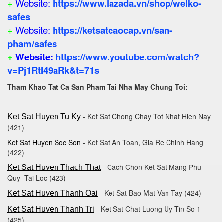
+
Website:
https://www.lazada.vn/shop/welko-
safes
+
Website:
https://ketsatcaocap.vn/san-
pham/safes
+
Website:
https://www.youtube.com/watch?
v=Pj1RtI49aRk&t=71s
Tham Khao Tat Ca San Pham Tai Nha May Chung Toi:
- Ket Sat Chong Chay Tot Nhat Hien Nay
Ket Sat Huyen Tu Ky
(421)
Ket Sat Huyen Soc Son
- Ket Sat An Toan, Gia Re Chinh Hang
(422)
- Cach Chon Ket Sat Mang Phu
Ket Sat Huyen Thach That
Quy -Tai Loc (423)
- Ket Sat Bao Mat Van Tay (424)
Ket Sat Huyen Thanh Oai
- Ket Sat Chat Luong Uy Tin So 1
Ket Sat Huyen Thanh Tri
(425)