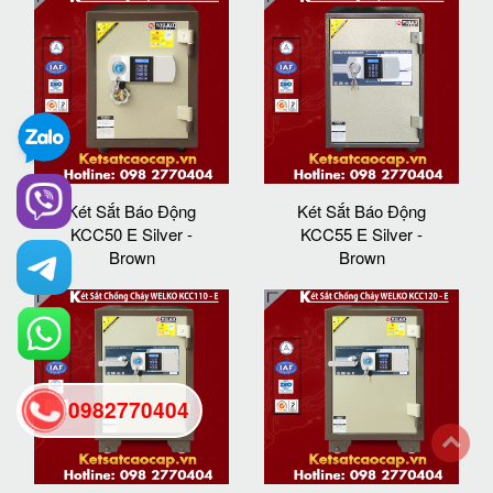
Két Sắt Báo Động
Két Sắt Báo Động
KCC50 E Silver -
KCC55 E Silver -
Brown
Brown
0982770404
back