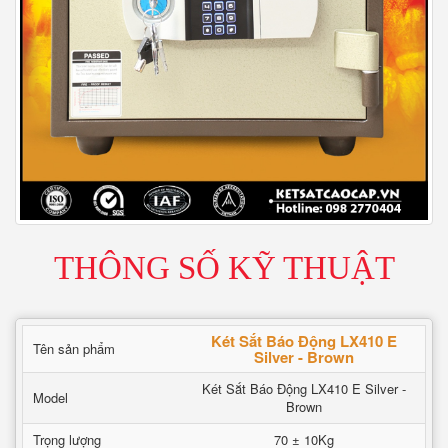
THÔNG SỐ KỸ THUẬT
Két Sắt Báo Động LX410 E
Tên sản phẩm
Silver - Brown
Két Sắt Báo Động LX410 E Silver -
Model
Brown
Trọng lượng
70 ± 10Kg