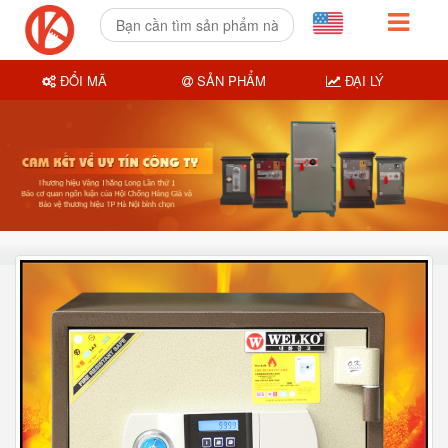
ĐỔI MÃ
SẢN PHẨM
ĐẠI LÝ