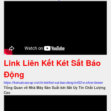
Link Liên Kết Két Sắt Báo
Động
https://ketsatcaocap.vn/chi-tiet/ket-sat-bao-dong-lx410-e-silver-brown
Tổng Quan về Nhà Máy Sản Xuất két Sắt Uy Tín Chất Lượng
Cao