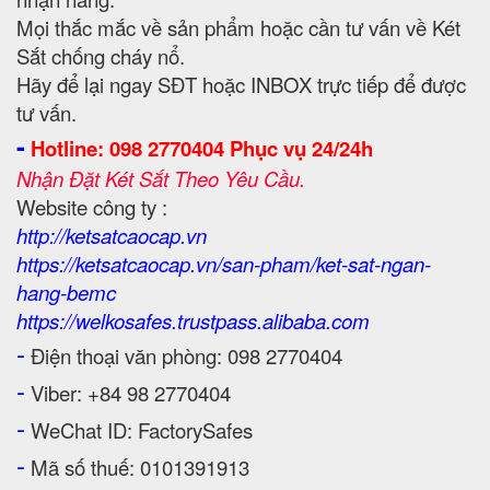
Mọi thắc mắc về sản phẩm hoặc cần tư vấn về Két
Sắt chống cháy nổ.
Hãy để lại ngay SĐT hoặc INBOX trực tiếp để được
tư vấn.
-
Hotline: 098 2770404 Phục vụ 24/24h
Nhận Đặt Két Sắt Theo Yêu Cầu.
Website công ty :
http://ketsatcaocap.vn
https://ketsatcaocap.vn/san-pham/ket-sat-ngan-
hang-bemc
https://welkosafes.trustpass.alibaba.com
-
Điện thoại văn phòng: 098 2770404
-
Viber: +84 98 2770404
-
WeChat ID: FactorySafes
-
Mã số thuế: 0101391913