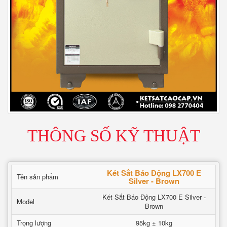
THÔNG SỐ KỸ THUẬT
Két Sắt Báo Động LX700 E
Tên sản phẩm
Silver - Brown
Két Sắt Báo Động LX700 E Silver -
Model
Brown
Trọng lượng
95kg ± 10kg