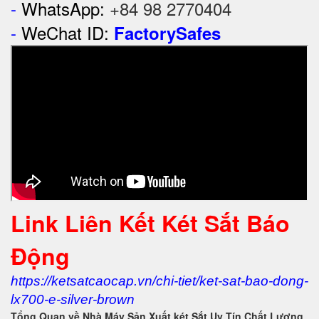
-
WhatsApp:
+84 98 2770404
-
WeChat ID:
FactorySafes
Link Liên Kết Két Sắt Báo
Động
https://ketsatcaocap.vn/chi-tiet/ket-sat-bao-dong-
lx700-e-silver-brown
Tổng Quan về Nhà Máy Sản Xuất két Sắt Uy Tín Chất Lượng