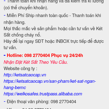
Thanh toán khi nhận hàng và đã kiểm tra kĩ lưỡng
(có thể chuyển khoản).
-
Miễn Phí Ship nhanh toàn quốc - Thanh toán khi
nhận hàng.
Mọi thắc mắc về sản phẩm hoặc cần tư vấn về Két
Sắt chống cháy nổ.
Hãy để lại ngay SĐT hoặc INBOX trực tiếp để được
tư vấn.
-
Hotline: 098 2770404 Phục vụ 24/24h
Nhận Đặt Két Sắt Theo Yêu Cầu.
Website công ty :
http://ketsatcaocap.vn
https://ketsatcaocap.vn/san-pham/ket-sat-ngan-
hang-bemc
https://welkosafes.trustpass.alibaba.com
-
Điện thoại văn phòng: 098 2770404
-