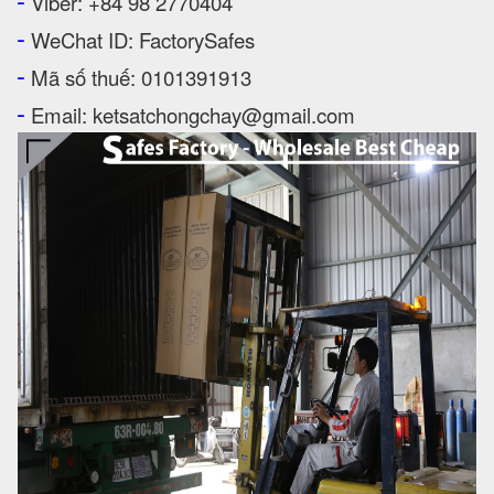
Viber: +84 98 2770404
-
WeChat ID: FactorySafes
-
Mã số thuế: 0101391913
-
Email: ketsatchongchay@gmail.com