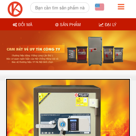
ĐỔI MÃ
SẢN PHẨM
ĐẠI LÝ