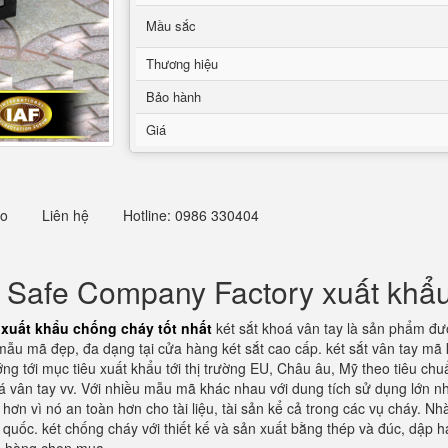
Mầu sắc
Thương hiệu
Bảo hành
Giá
eo
Liên hệ
Hotline: 0986 330404
Safe Company Factory xuất khẩu 
xuất khẩu chống cháy tốt nhất
két sắt khoá vân tay là sản phẩm đư
 mẫu mã đẹp, đa dạng tại cửa hàng két sắt cao cấp. két sắt vân tay 
g tới mục tiêu xuất khẩu tới thị trường EU, Châu âu, Mỹ theo tiêu ch
 vân tay vv. Với nhiều mẫu mã khác nhau với dung tích sử dụng lớn n
ơn vì nó an toàn hơn cho tài liệu, tài sản kể cả trong các vụ cháy. Nh
 quốc. két chống cháy với thiết kế và sản xuất bằng thép và đúc, dập 