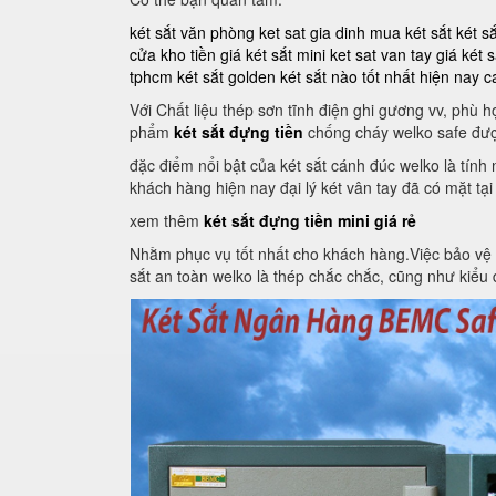
két sắt văn phòng
ket sat gia dinh
mua két sắt
két s
cửa kho tiền
giá két sắt mini
ket sat van tay
giá két s
tphcm
két sắt golden
két sắt nào tốt nhất hiện nay
c
Với Chất liệu thép sơn tĩnh điện ghi gương vv, phù
phẩm
két sắt đựng tiền
chống cháy welko safe đượ
đặc điểm nổi bật của két sắt cánh đúc welko là tín
khách hàng hiện nay đại lý két vân tay đã có mặt tại
xem thêm
két sắt đựng tiền mini giá rẻ
Nhằm phục vụ tốt nhất cho khách hàng.Việc bảo vệ an 
sắt an toàn welko là thép chắc chắc, cũng như kiểu d