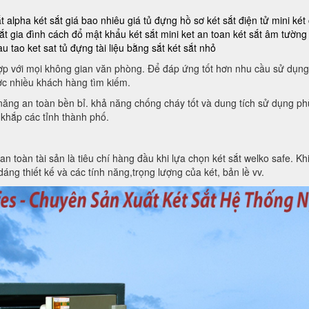
ắt alpha
két sắt giá bao nhiêu
giá tủ đựng hồ sơ
két sắt điện tử mini
két
ắt gia đình
cách đổ mật khẩu két sắt mini
ket an toan
két sắt âm tường
au tao ket sat
tủ đựng tài liệu bằng sắt
két sắt nhỏ
 hợp với mọi không gian văn phòng. Để đáp ứng tốt hơn nhu cầu sử dụng
c nhiều khách hàng tìm kiếm.
h năng an toàn bền bỉ. khả năng chống cháy tốt và dung tích sử dụng 
 khắp các tỉnh thành phố.
toàn tài sản là tiêu chí hàng đầu khi lựa chọn két sắt welko safe. Khi 
áng thiết kế và các tính năng,trọng lượng của két, bản lề vv.