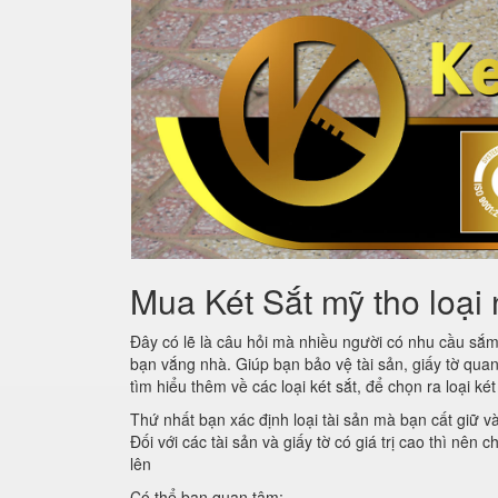
Mua Két Sắt mỹ tho loại 
Đây có lẽ là câu hỏi mà nhiều người có nhu cầu sắ
bạn vắng nhà. Giúp bạn bảo vệ tài sản, giấy tờ quan
tìm hiểu thêm về các loại két sắt, để chọn ra loại ké
Thứ nhất bạn xác định loại tài sản mà bạn cất giữ v
Đối với các tài sản và giấy tờ có giá trị cao thì nên
lên
Có thể bạn quan tâm: