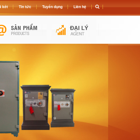
 két
Tin tức
Tuyển dụng
Liên hệ