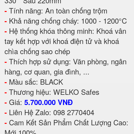
330 * Sâu 220mm
Tính năng: An toàn chống trộm
-
Khả năng chống cháy: 1000 - 1200°C
-
Hệ thống khóa thông minh: Khoá vân
-
tay kết hợp với khoá điện tử và khoá
chìa chống sao chép
Thích hợp sử dụng: Văn phòng, ngân
-
hàng, cơ quan, gia đình, ...
Màu sắc: BLACK
-
Thương hiệu: WELKO Safes
-
Giá:
-
5.700.000 VNĐ
Liên Hệ Zalo: 098 2770404
-
Cam Kết Sản Phẩm Chất Lượng Cao:
-
Mới 100%