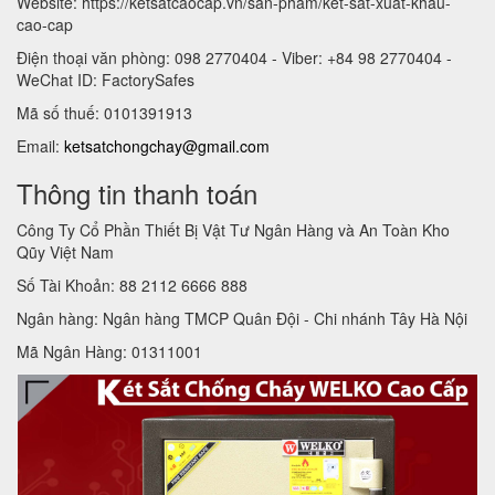
Website: https://ketsatcaocap.vn/san-pham/ket-sat-xuat-khau-
cao-cap
Điện thoại văn phòng: 098 2770404 - Viber: +84 98 2770404 -
WeChat ID: FactorySafes
Mã số thuế: 0101391913
Email:
ketsatchongchay@gmail.com
Thông tin thanh toán
Công Ty Cổ Phần Thiết Bị Vật Tư Ngân Hàng và An Toàn Kho
Qũy Việt Nam
Số Tài Khoản: 88 2112 6666 888
Ngân hàng: Ngân hàng TMCP Quân Đội - Chi nhánh Tây Hà Nội
Mã Ngân Hàng: 01311001