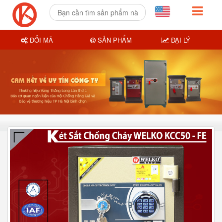
ĐỔI MÃ
SẢN PHẨM
ĐẠI LÝ