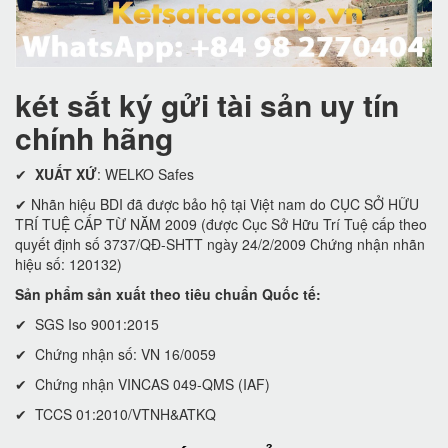
két sắt ký gửi tài sản uy tín
chính hãng
✔
XUẤT XỨ
: WELKO Safes
✔ Nhãn hiệu BDI đã được bảo hộ tại Việt nam do CỤC SỞ HỮU
TRÍ TUỆ CẤP TỪ NĂM 2009 (được Cục Sở Hữu Trí Tuệ cấp theo
quyết định số 3737/QĐ-SHTT ngày 24/2/2009 Chứng nhận nhãn
hiệu số: 120132)
Sản phẩm sản xuất theo tiêu chuẩn Quốc tế:
✔ SGS Iso 9001:2015
✔ Chứng nhận số: VN 16/0059
✔ Chứng nhận VINCAS 049-QMS (IAF)
✔ TCCS 01:2010/VTNH&ATKQ