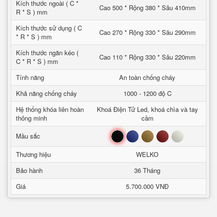
Kích thước ngoài ( C *
Cao 500 * Rộng 380 * Sâu 410mm
R * S ) mm
Kích thước sử dụng ( C
Cao 270 * Rộng 330 * Sâu 290mm
* R * S ) mm
Kích thước ngăn kéo (
Cao 110 * Rộng 330 * Sâu 220mm
C * R * S ) mm
Tính năng
An toàn chống cháy
Khả năng chống cháy
1000 - 1200 độ C
Hệ thống khóa liên hoàn
Khoá Điện Tử Led, khoá chìa và tay
thông minh
cầm
Đen
Xanh
Nâu
Đỏ
Trắng
Mầu sắc
Thương hiệu
WELKO
Bảo hành
36 Tháng
Giá
5.700.000 VNĐ