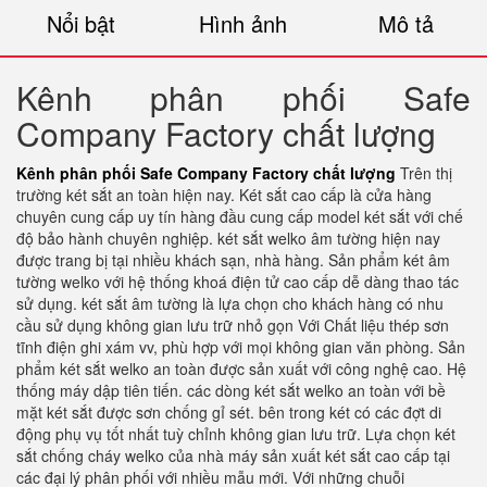
Nổi bật
Hình ảnh
Mô tả
Kênh phân phối Safe
Company Factory chất lượng
Kênh phân phối Safe Company Factory chất lượng
Trên thị
trường két sắt an toàn hiện nay. Két sắt cao cấp là cửa hàng
chuyên cung cấp uy tín hàng đầu cung cấp model két sắt với chế
độ bảo hành chuyên nghiệp. két sắt welko âm tường hiện nay
được trang bị tại nhiều khách sạn, nhà hàng. Sản phẩm két âm
tường welko với hệ thống khoá điện tử cao cấp dễ dàng thao tác
sử dụng. két sắt âm tường là lựa chọn cho khách hàng có nhu
cầu sử dụng không gian lưu trữ nhỏ gọn Với Chất liệu thép sơn
tĩnh điện ghi xám vv, phù hợp với mọi không gian văn phòng. Sản
phẩm két sắt welko an toàn được sản xuất với công nghệ cao. Hệ
thống máy dập tiên tiến. các dòng két sắt welko an toàn với bề
mặt két sắt được sơn chống gỉ sét. bên trong két có các đợt di
động phụ vụ tốt nhất tuỳ chỉnh không gian lưu trữ. Lựa chọn két
sắt chống cháy welko của nhà máy sản xuất két sắt cao cấp tại
các đại lý phân phối với nhiều mẫu mới. Với những chuỗi