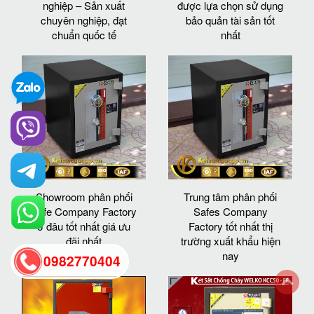
nghiệp – Sản xuất
được lựa chọn sử dụng
chuyên nghiệp, đạt
bảo quản tài sản tốt
chuẩn quốc tế
nhất
Showroom phân phối
Trung tâm phân phối
Safe Company Factory
Safes Company
ở đâu tốt nhất giá ưu
Factory tốt nhất thị
đãi nhất
trường xuất khẩu hiện
nay
0982770404
back