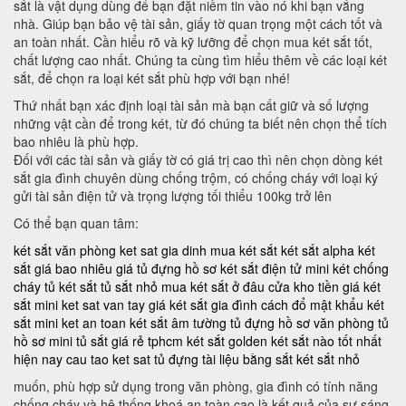
sắt là vật dụng dùng để bạn đặt niềm tin vào nó khi bạn vắng
nhà. Giúp bạn bảo vệ tài sản, giấy tờ quan trọng một cách tốt và
an toàn nhất. Cần hiểu rõ và kỹ lưỡng để chọn mua két sắt tốt,
chất lượng cao nhất. Chúng ta cùng tìm hiểu thêm về các loại két
sắt, để chọn ra loại két sắt phù hợp với bạn nhé!
Thứ nhất bạn xác định loại tài sản mà bạn cất giữ và số lượng
những vật cần để trong két, từ đó chúng ta biết nên chọn thể tích
bao nhiêu là phù hợp.
Đối với các tài sản và giấy tờ có giá trị cao thì nên chọn dòng két
sắt gia đình chuyên dùng chống trộm, có chống cháy với loại ký
gửi tài sản điện tử và trọng lượng tối thiểu 100kg trở lên
Có thể bạn quan tâm:
két sắt văn phòng
ket sat gia dinh
mua két sắt
két sắt alpha
két
sắt giá bao nhiêu
giá tủ đựng hồ sơ
két sắt điện tử mini
két chống
cháy
tủ két sắt
tủ sắt nhỏ
mua két sắt ở đâu
cửa kho tiền
giá két
sắt mini
ket sat van tay
giá két sắt gia đình
cách đổ mật khẩu két
sắt mini
ket an toan
két sắt âm tường
tủ đựng hồ sơ văn phòng
tủ
hồ sơ mini
tủ sắt giá rẻ tphcm
két sắt golden
két sắt nào tốt nhất
hiện nay
cau tao ket sat
tủ đựng tài liệu bằng sắt
két sắt nhỏ
muốn, phù hợp sử dụng trong văn phòng, gia đình có tính năng
chống cháy và hệ thống khoá an toàn cao là kết quả của sự sáng