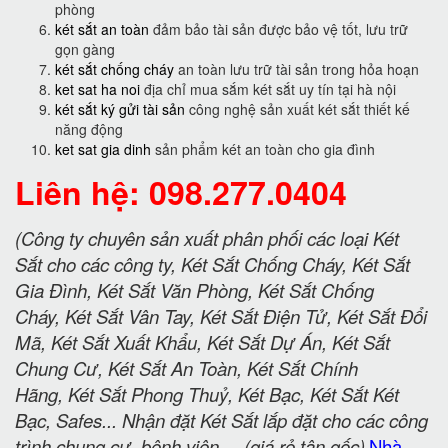
phòng
két sắt an toàn
đảm bảo tài sản được bảo vệ tốt, lưu trữ
gọn gàng
két sắt chống cháy
an toàn lưu trữ tài sản trong hỏa hoạn
ket sat ha noi
địa chỉ mua sắm két sắt uy tín tại hà nội
két sắt ký gửi tài sản
công nghệ sản xuất két sắt thiết kế
năng động
ket sat gia dinh
sản phẩm két an toàn cho gia đình
Liên hệ: 098.277.0404
(Công ty chuyên sản xuất phân phối các loại Két
Sắt cho các công ty, Két Sắt Chống Cháy, Két Sắt
Gia Đình, Két Sắt Văn Phòng, Két Sắt Chống
Cháy, Két Sắt Vân Tay, Két Sắt Điện Tử, Két Sắt Đổi
Mã, Két Sắt Xuất Khẩu, Két Sắt Dự Án, Két Sắt
Chung Cư, Két Sắt An Toàn, Két Sắt Chính
Hãng, Két Sắt Phong Thuỷ, Két Bạc, Két Sắt Két
Bạc, Safes... Nhận đặt Két Sắt lắp đặt cho các công
trình chung cư, bệnh viện.....(giá rẻ tận gốc)
Nhà