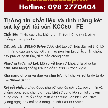
Thông tin chất liệu và tính năng két
sắt ký gửi tài sản KCC50 - FE
Chất liệu
: Thép cao cấp, không gỉ (Thép nhũ), dày và cứng
chống khoan phá két.
Cửa két sắt WELKO Safes
được chế tạo bởi thép dày với thiết kế
hình răng cưa ăn khớp với thân tạo nên liên kết chắc chắn chống
nạy phá và ngăn lửa, đảm bảo chống cháy.
Phương thức mở két:
Mã số kết hợp với khoá chia bi và tay
cầm. Khả năng chống lửa lên đến 1.200°C trong 2 giờ.
Khả năng chống va đập và chịu lực
: Khi cho két rơi tự do từ độ
cao 30feet (9.144m).
Két sắt chống cháy
được phủ bởi các lớp sơn dày, bóng, mịn và
chống bong sơn, chống gỉ. Đặc biệt sử dụng lớp sơn lót chuyên
dùng cho Tàu thuỷ chống mặn ở các vùng ven biển Việt Nam
(Công nghệ này chỉ có ở dòng két sắt WELKO Safes).