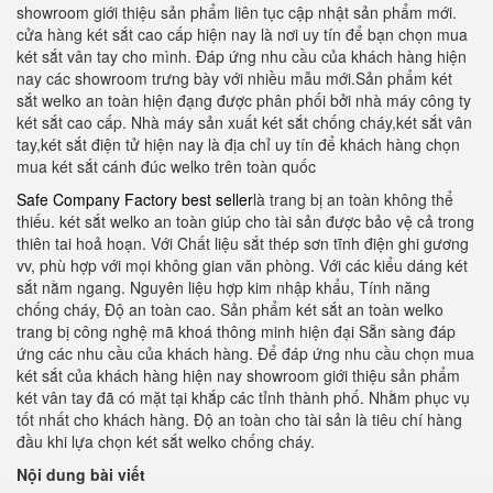
showroom giới thiệu sản phẩm liên tục cập nhật sản phẩm mới.
cửa hàng két sắt cao cấp hiện nay là nơi uy tín để bạn chọn mua
két sắt vân tay cho mình. Đáp ứng nhu cầu của khách hàng hiện
nay các showroom trưng bày với nhiều mẫu mới.Sản phẩm két
sắt welko an toàn hiện đạng được phân phối bởi nhà máy công ty
két sắt cao cấp. Nhà máy sản xuất két sắt chống cháy,két sắt vân
tay,két sắt điện tử hiện nay là địa chỉ uy tín để khách hàng chọn
mua két sắt cánh đúc welko trên toàn quốc
Safe Company Factory best seller
là trang bị an toàn không thể
thiếu. két sắt welko an toàn giúp cho tài sản được bảo vệ cả trong
thiên tai hoả hoạn. Với Chất liệu sắt thép sơn tĩnh điện ghi gương
vv, phù hợp với mọi không gian văn phòng. Với các kiểu dáng két
sắt nằm ngang. Nguyên liệu hợp kim nhập khẩu, Tính năng
chống cháy, Độ an toàn cao. Sản phẩm két sắt an toàn welko
trang bị công nghệ mã khoá thông minh hiện đại Sẵn sàng đáp
ứng các nhu cầu của khách hàng. Để đáp ứng nhu cầu chọn mua
két sắt của khách hàng hiện nay showroom giới thiệu sản phẩm
két vân tay đã có mặt tại khắp các tỉnh thành phố. Nhằm phục vụ
tốt nhất cho khách hàng. Độ an toàn cho tài sản là tiêu chí hàng
đầu khi lựa chọn két sắt welko chống cháy.
Nội dung bài viết