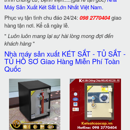
Máy Sản Xuất Két Sắt Lớn Nhất Việt Nam.
Phục vụ tận tình chu đáo 24/24:
098 2770404
giao
hàng tận nơi. Kể cả ngày lễ.
"
Luôn luôn mang lại sự hài lòng mong đợi đến
khách hàng
"
Nhà máy sản xuất KÉT SẮT - TỦ SẮT -
TỦ HỒ SƠ Giao Hàng Miễn Phí Toàn
Quốc