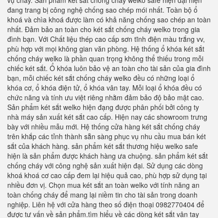
vụ cháy. Sản phẩm két sắt chống cháy welko safe hiện đại hiện
đang trang bị công nghệ chống sao chép mói nhất. Toàn bộ ổ
khoá và chìa khoá được làm có khả năng chống sao chép an toàn
nhất. Đảm bảo an toàn cho két sắt chống cháy welko trong gia
đình bạn. Với Chất liệu thép cao cấp sơn tĩnh điện màu trắng vv,
phù hợp với mọi không gian văn phòng. Hệ thống ổ khóa két sắt
chống cháy welko là phần quan trọng không thể thiếu trong mỗi
chiếc két sắt. Ổ khóa luôn bảo vệ an toàn cho tài sản của gia đình
bạn, mỗi chiếc két sắt chống cháy welko đều có những loại ổ
khóa cơ, ổ khóa điện tử, ổ khóa vân tay. Mỗi loại ổ khóa đều có
chức năng và tính ưu việt riêng nhằm đảm bảo độ bảo mật cao.
Sản phẩm két sắt welko hiện đạng được phân phối bởi công ty
nhà máy sản xuất két sắt cao cấp. Hiện nay các showroom trưng
bày với nhiều mẫu mới. Hệ thống cửa hàng két sắt chống cháy
trên khắp các tỉnh thành sẵn sàng phục vụ nhu cầu mua bán két
sắt của khách hàng. sản phẩm két sắt thương hiệu welko safe
hiện là sản phẩm được khách hàng ưa chuộng. sản phẩm két sắt
chống cháy với công nghệ sản xuất hiện đại. Sử dụng các dòng
khoá khoá cơ cao cấp đem lại hiệu quả cao, phù hợp sử dụng tại
nhiều đơn vị. Chọn mua két sắt an toàn welko với tính năng an
toàn chống cháy để mang lại niềm tin cho tài sản trong doanh
nghiệp. Liên hệ với cửa hàng theo số điện thoại 0982770404 để
được tư vấn về sản phẩm.tìm hiểu về các dòng két sắt vân tay