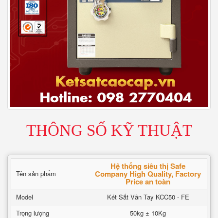
THÔNG SỐ KỸ THUẬT
Hệ thống siêu thị Safe
Company High Quality, Factory
Tên sản phẩm
Price an toàn
Model
Két Sắt Vân Tay KCC50 - FE
Trọng lượng
50kg ± 10Kg