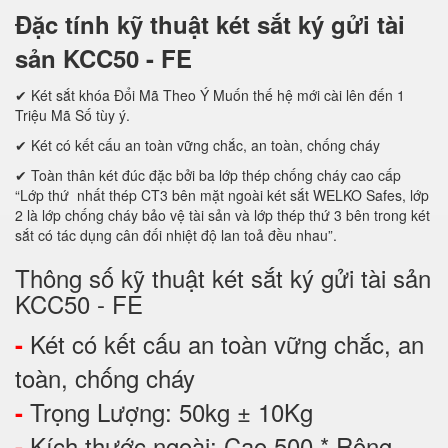
Đặc tính kỹ thuật két sắt ký gửi tài
sản KCC50 - FE
✔ Két sắt khóa Đổi Mã Theo Ý Muốn thế hệ mới cài lên đến 1
Triệu Mã Số tùy ý.
✔ Két có kết cấu an toàn vững chắc, an toàn, chống cháy
✔ Toàn thân két đúc đặc bởi ba lớp thép chống cháy cao cấp
“Lớp thứ nhất thép CT3 bên mặt ngoài két sắt WELKO Safes, lớp
2 là lớp chống cháy bảo vệ tài sản và lớp thép thứ 3 bên trong két
sắt có tác dụng cân đối nhiệt độ lan toả đều nhau”.
Thông số kỹ thuật két sắt ký gửi tài sản
KCC50 - FE
Két có kết cấu an toàn vững chắc, an
-
toàn, chống cháy
Trọng Lượng: 50kg ± 10Kg
-
Kích thước ngoài: Cao 500 * Rộng
-