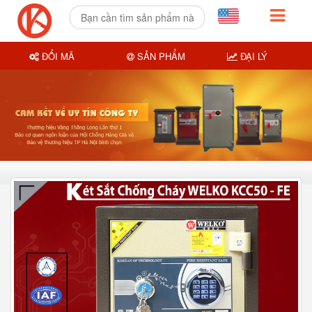
ĐỔI MÃ
SẢN PHẨM
ĐẠI LÝ