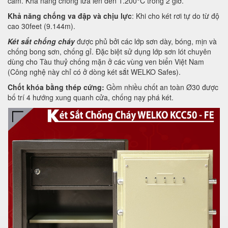
cầm. Khả năng chống lửa lên đến 1.200°C trong 2 giờ.
Khả năng chống va đập và chịu lực
: Khi cho két rơi tự do từ độ
cao 30feet (9.144m).
Két sắt chống cháy
được phủ bởi các lớp sơn dày, bóng, mịn và
chống bong sơn, chống gỉ. Đặc biệt sử dụng lớp sơn lót chuyên
dùng cho Tàu thuỷ chống mặn ở các vùng ven biển Việt Nam
(Công nghệ này chỉ có ở dòng két sắt WELKO Safes).
Chốt khóa bằng thép cứng:
Gồm nhiều chốt an toàn Ø30 được
bố trí 4 hướng xung quanh cửa, chống nạy phá két.