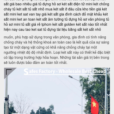
sắt giá bao nhiêu
giá tủ đựng hồ sơ
két sắt điện tử mini
két chống
cháy
tủ két sắt
tủ sắt nhỏ
mua két sắt ở đâu
cửa kho tiền
giá két
sắt mini
ket sat van tay
giá két sắt gia đình
cách đổ mật khẩu két
sắt mini
ket an toan
két sắt âm tường
tủ đựng hồ sơ văn phòng
tủ
hồ sơ mini
tủ sắt giá rẻ tphcm
két sắt golden
két sắt nào tốt nhất
hiện nay
cau tao ket sat
tủ đựng tài liệu bằng sắt
két sắt nhỏ
muốn, phù hợp sử dụng trong văn phòng, gia đình có tính năng
chống cháy và hệ thống khoá an toàn cao là kết quả của sự sáng
tạo từ một dạng vật cứng có khả năng chống cháy tại một
ngưỡng nhiệt độ độ nhất định. Loại két sắt này có thiết kế đặc biệt
cô lập trong trường hợp hỏa hoạn. Những tài sản giá trị bên trong
sẽ luôn được bảo đảm an toàn tốt nhất.