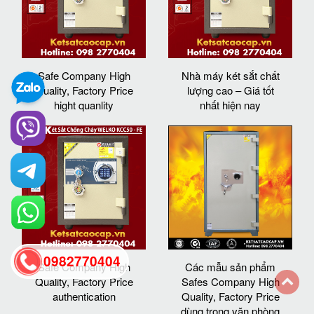
Safe Company High
Nhà máy két sắt chất
Quality, Factory Price
lượng cao – Giá tốt
hight quanlity
nhất hiện nay
0982770404
Safe Company High
Các mẫu sản phẩm
Quality, Factory Price
Safes Company High
authentication
Quality, Factory Price
back
dùng trong văn phòng