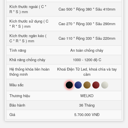
Kích thước ngoài ( C *
Cao 500 * Rộng 380 * Sâu 410mm
R * S ) mm
Kích thước sử dụng ( C
Cao 270 * Rộng 330 * Sâu 290mm
* R * S ) mm
Kích thước ngăn kéo (
Cao 110 * Rộng 330 * Sâu 220mm
C * R * S ) mm
Tính năng
An toàn chống cháy
Khả năng chống cháy
1000 - 1200 độ C
Hệ thống khóa liên hoàn
Khoá Điện Tử Led, khoá chìa và tay
thông minh
cầm
Đen
Xanh
Nâu
Đỏ
Trắng
Mầu sắc
Thương hiệu
WELKO
Bảo hành
36 Tháng
Giá
5.700.000 VNĐ