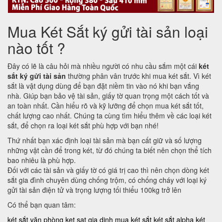
Mua Két Sắt ký gửi tài sản loại
nào tốt ?
Đây có lẽ là câu hỏi mà nhiều người có nhu cầu sắm một cái
két
sắt ký gửi tài sản
thường phân vân trước khi mua két sắt. Vì két
sắt là vật dụng dùng để bạn đặt niềm tin vào nó khi bạn vắng
nhà. Giúp bạn bảo vệ tài sản, giấy tờ quan trọng một cách tốt và
an toàn nhất. Cần hiểu rõ và kỹ lưỡng để chọn mua két sắt tốt,
chất lượng cao nhất. Chúng ta cùng tìm hiểu thêm về các loại két
sắt, để chọn ra loại két sắt phù hợp với bạn nhé!
Thứ nhất bạn xác định loại tài sản mà bạn cất giữ và số lượng
những vật cần để trong két, từ đó chúng ta biết nên chọn thể tích
bao nhiêu là phù hợp.
Đối với các tài sản và giấy tờ có giá trị cao thì nên chọn dòng két
sắt gia đình chuyên dùng chống trộm, có chống cháy với loại ký
gửi tài sản điện tử và trọng lượng tối thiểu 100kg trở lên
Có thể bạn quan tâm:
két sắt văn phòng
ket sat gia dinh
mua két sắt
két sắt alpha
két