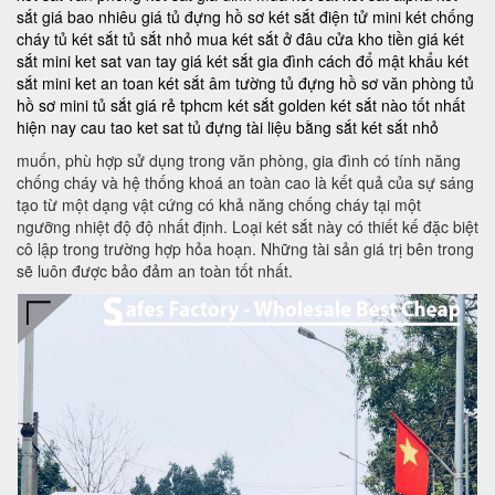
sắt giá bao nhiêu
giá tủ đựng hồ sơ
két sắt điện tử mini
két chống
cháy
tủ két sắt
tủ sắt nhỏ
mua két sắt ở đâu
cửa kho tiền
giá két
sắt mini
ket sat van tay
giá két sắt gia đình
cách đổ mật khẩu két
sắt mini
ket an toan
két sắt âm tường
tủ đựng hồ sơ văn phòng
tủ
hồ sơ mini
tủ sắt giá rẻ tphcm
két sắt golden
két sắt nào tốt nhất
hiện nay
cau tao ket sat
tủ đựng tài liệu bằng sắt
két sắt nhỏ
muốn, phù hợp sử dụng trong văn phòng, gia đình có tính năng
chống cháy và hệ thống khoá an toàn cao là kết quả của sự sáng
tạo từ một dạng vật cứng có khả năng chống cháy tại một
ngưỡng nhiệt độ độ nhất định. Loại két sắt này có thiết kế đặc biệt
cô lập trong trường hợp hỏa hoạn. Những tài sản giá trị bên trong
sẽ luôn được bảo đảm an toàn tốt nhất.