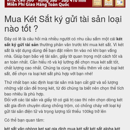
Mua Két Sắt ký gửi tài sản loại
nào tốt ?
Đây có lẽ là câu hỏi mà nhiều người có nhu cầu sắm một cái
két
sắt ký gửi tài sản
thường phân vân trước khi mua két sắt. Vì két
sắt là vật dụng dùng để bạn đặt niềm tin vào nó khi bạn vắng
nhà. Giúp bạn bảo vệ tài sản, giấy tờ quan trọng một cách tốt và
an toàn nhất. Cần hiểu rõ và kỹ lưỡng để chọn mua két sắt tốt,
chất lượng cao nhất. Chúng ta cùng tìm hiểu thêm về các loại két
sắt, để chọn ra loại két sắt phù hợp với bạn nhé!
Thứ nhất bạn xác định loại tài sản mà bạn cất giữ và số lượng
những vật cần để trong két, từ đó chúng ta biết nên chọn thể tích
bao nhiêu là phù hợp.
Đối với các tài sản và giấy tờ có giá trị cao thì nên chọn dòng két
sắt gia đình chuyên dùng chống trộm, có chống cháy với loại ký
gửi tài sản điện tử và trọng lượng tối thiểu 100kg trở lên
Có thể bạn quan tâm:
két sắt văn phòng
ket sat gia dinh
mua két sắt
két sắt alpha
két