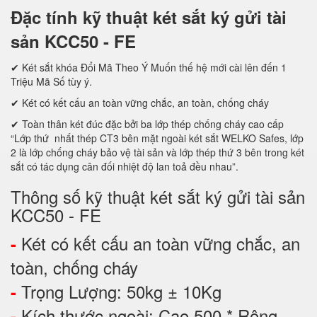
Đặc tính kỹ thuật két sắt ký gửi tài
sản KCC50 - FE
✔ Két sắt khóa Đổi Mã Theo Ý Muốn thế hệ mới cài lên đến 1
Triệu Mã Số tùy ý.
✔ Két có kết cấu an toàn vững chắc, an toàn, chống cháy
✔ Toàn thân két đúc đặc bởi ba lớp thép chống cháy cao cấp
“Lớp thứ nhất thép CT3 bên mặt ngoài két sắt WELKO Safes, lớp
2 là lớp chống cháy bảo vệ tài sản và lớp thép thứ 3 bên trong két
sắt có tác dụng cân đối nhiệt độ lan toả đều nhau”.
Thông số kỹ thuật két sắt ký gửi tài sản
KCC50 - FE
Két có kết cấu an toàn vững chắc, an
-
toàn, chống cháy
Trọng Lượng: 50kg ± 10Kg
-
Kích thước ngoài: Cao 500 * Rộng
-