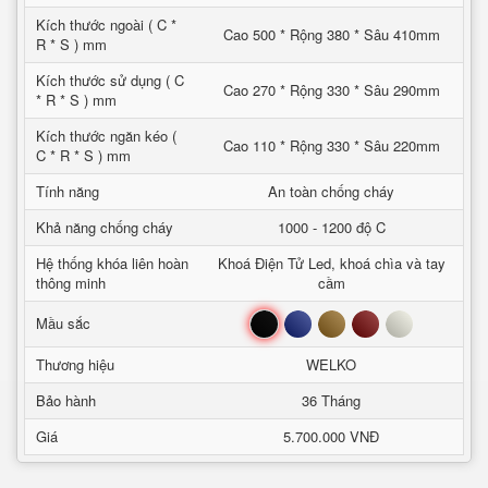
Kích thước ngoài ( C *
Cao 500 * Rộng 380 * Sâu 410mm
R * S ) mm
Kích thước sử dụng ( C
Cao 270 * Rộng 330 * Sâu 290mm
* R * S ) mm
Kích thước ngăn kéo (
Cao 110 * Rộng 330 * Sâu 220mm
C * R * S ) mm
Tính năng
An toàn chống cháy
Khả năng chống cháy
1000 - 1200 độ C
Hệ thống khóa liên hoàn
Khoá Điện Tử Led, khoá chìa và tay
thông minh
cầm
Đen
Xanh
Nâu
Đỏ
Trắng
Mầu sắc
Thương hiệu
WELKO
Bảo hành
36 Tháng
Giá
5.700.000 VNĐ