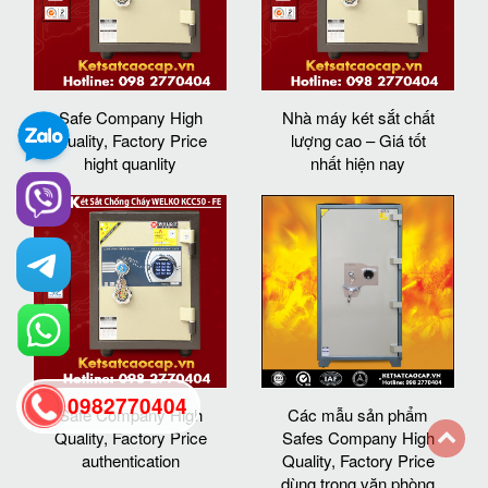
Safe Company High
Nhà máy két sắt chất
Quality, Factory Price
lượng cao – Giá tốt
hight quanlity
nhất hiện nay
0982770404
Safe Company High
Các mẫu sản phẩm
Quality, Factory Price
Safes Company High
authentication
Quality, Factory Price
back
dùng trong văn phòng