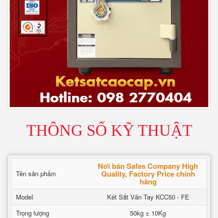
THÔNG SỐ KỸ THUẬT
Nơi bán Safes Company High
Quality, Factory Price chính
Tên sản phẩm
hãng
Model
Két Sắt Vân Tay KCC50 - FE
Trọng lượng
50kg ± 10Kg