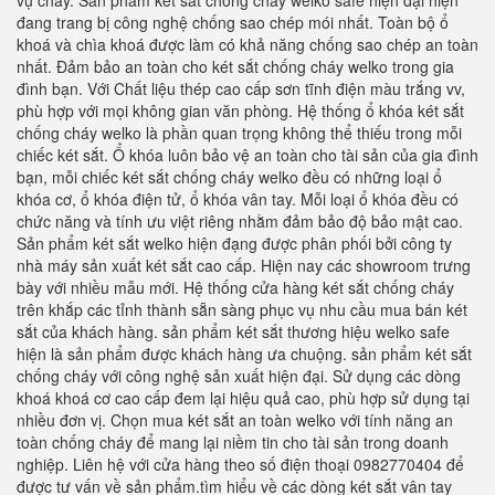
vụ cháy. Sản phẩm két sắt chống cháy welko safe hiện đại hiện
đang trang bị công nghệ chống sao chép mói nhất. Toàn bộ ổ
khoá và chìa khoá được làm có khả năng chống sao chép an toàn
nhất. Đảm bảo an toàn cho két sắt chống cháy welko trong gia
đình bạn. Với Chất liệu thép cao cấp sơn tĩnh điện màu trắng vv,
phù hợp với mọi không gian văn phòng. Hệ thống ổ khóa két sắt
chống cháy welko là phần quan trọng không thể thiếu trong mỗi
chiếc két sắt. Ổ khóa luôn bảo vệ an toàn cho tài sản của gia đình
bạn, mỗi chiếc két sắt chống cháy welko đều có những loại ổ
khóa cơ, ổ khóa điện tử, ổ khóa vân tay. Mỗi loại ổ khóa đều có
chức năng và tính ưu việt riêng nhằm đảm bảo độ bảo mật cao.
Sản phẩm két sắt welko hiện đạng được phân phối bởi công ty
nhà máy sản xuất két sắt cao cấp. Hiện nay các showroom trưng
bày với nhiều mẫu mới. Hệ thống cửa hàng két sắt chống cháy
trên khắp các tỉnh thành sẵn sàng phục vụ nhu cầu mua bán két
sắt của khách hàng. sản phẩm két sắt thương hiệu welko safe
hiện là sản phẩm được khách hàng ưa chuộng. sản phẩm két sắt
chống cháy với công nghệ sản xuất hiện đại. Sử dụng các dòng
khoá khoá cơ cao cấp đem lại hiệu quả cao, phù hợp sử dụng tại
nhiều đơn vị. Chọn mua két sắt an toàn welko với tính năng an
toàn chống cháy để mang lại niềm tin cho tài sản trong doanh
nghiệp. Liên hệ với cửa hàng theo số điện thoại 0982770404 để
được tư vấn về sản phẩm.tìm hiểu về các dòng két sắt vân tay