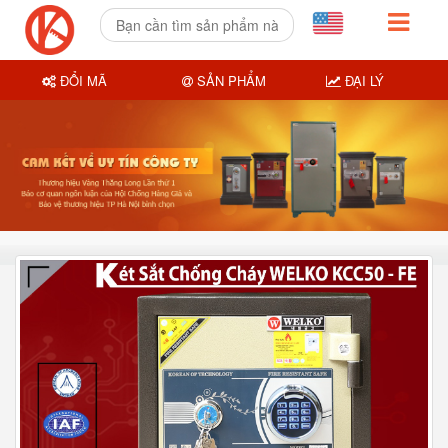
ĐỔI MÃ
SẢN PHẨM
ĐẠI LÝ