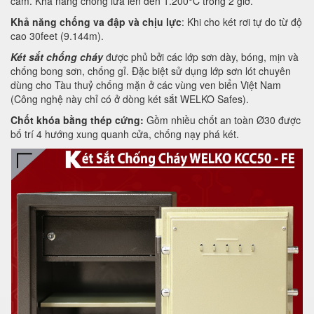
cầm. Khả năng chống lửa lên đến 1.200°C trong 2 giờ.
Khả năng chống va đập và chịu lực
: Khi cho két rơi tự do từ độ
cao 30feet (9.144m).
Két sắt chống cháy
được phủ bởi các lớp sơn dày, bóng, mịn và
chống bong sơn, chống gỉ. Đặc biệt sử dụng lớp sơn lót chuyên
dùng cho Tàu thuỷ chống mặn ở các vùng ven biển Việt Nam
(Công nghệ này chỉ có ở dòng két sắt WELKO Safes).
Chốt khóa bằng thép cứng:
Gồm nhiều chốt an toàn Ø30 được
bố trí 4 hướng xung quanh cửa, chống nạy phá két.