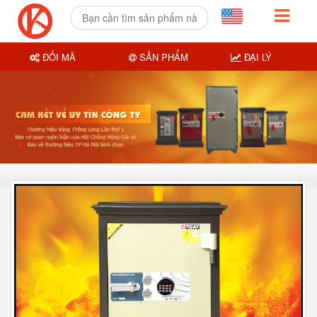
ĐỔI MÃ
SẢN PHẨM
ĐẠI LÝ