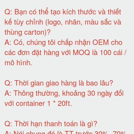
Q:
Bạn có thể tạo kích thước và thiết
kế tùy chỉnh (logo, nhãn, màu sắc và
thùng carton)
?
A:
Có, chúng tôi chấp nhận OEM cho
các đơn đặt hàng với MOQ là 100 cái /
mô hình
.
Q:
Thời gian giao hàng là bao lâu
?
A:
Thông thường, khoảng 30 ngày đối
với container 1 * 20ft
.
Q:
Thời hạn thanh toán là gì
?
A:
Nói chung đó là TT trước 30%, 70%