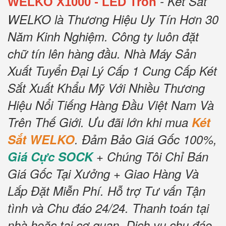
- Két Sắt
WELKO X1000 - LED Tròn
WELKO là Thương Hiệu Uy Tín Hơn 30
Năm Kinh Nghiệm.
Công ty luôn đặt
chữ tín lên hàng đầu.
Nhà Máy Sản
Xuất Tuyển Đại Lý Cấp 1 Cung Cấp Két
Sắt Xuất Khẩu Mỹ Với Nhiều Thương
Hiệu Nổi Tiếng Hàng Đầu Việt Nam Và
Trên Thế Giới.
Ưu đãi lớn khi mua
Két
Sắt WELKO
.
Đảm Bảo Giá Gốc 100%,
Giá Cực SOCK
+ Chúng Tôi Chỉ Bán
Giá Gốc Tại Xưởng + Giao Hàng Và
Lắp Đặt Miễn Phí
.
Hỗ trợ Tư vấn Tận
tình và Chu đáo 24/24.
Thanh toán tại
nhà hoặc tại cơ quan.
Dịch vụ chu đáo