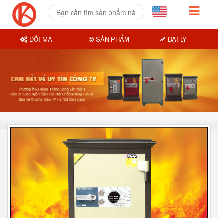
ĐỔI MÃ
SẢN PHẨM
ĐẠI LÝ