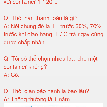
với container 1 * 20ft
.
Q:
Thời hạn thanh toán là gì
?
A:
Nói chung đó là TT trước 30%, 70%
trước khi giao hàng.
L / C trả ngay cũng
được chấp nhận
.
Q:
Tôi có thể chọn nhiều loại cho một
container không
?
A:
Có
.
Q: T
hời gian bảo hành
là bao lâu?
A: Thông thường là 1 năm.