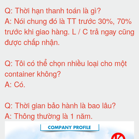
Q:
Thời hạn thanh toán là gì
?
A:
Nói chung đó là TT trước 30%, 70%
trước khi giao hàng.
L / C trả ngay cũng
được chấp nhận
.
Q:
Tôi có thể chọn nhiều loại cho một
container không
?
A:
Có
.
Q: T
hời gian bảo hành
là bao lâu?
A: Thông thường là 1 năm.