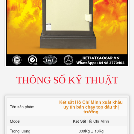
THÔNG SỐ KỸ THUẬT
Két sắt Hồ Chí Minh xuất khẩu
uy tín bán chạy top đầu thị
Tên sản phẩm
trường
Model
Két Sắt Hồ Chí Minh
Trọng lượng
300Kg ± 10Kg