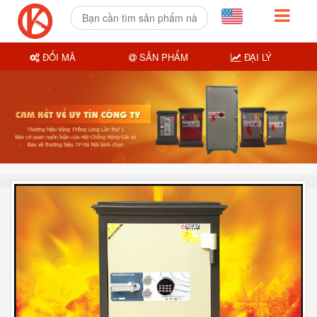
ĐỔI MÃ
SẢN PHẨM
ĐẠI LÝ