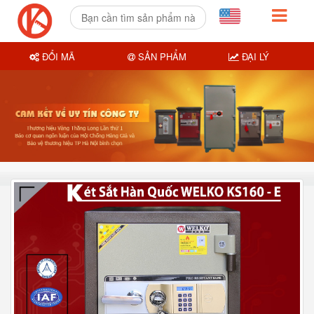
ĐỔI MÃ
SẢN PHẨM
ĐẠI LÝ