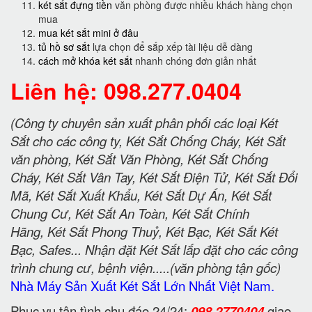
két sắt đựng tiền
văn phòng được nhiều khách hàng chọn
mua
mua két sắt mini ở đâu
tủ hồ sơ sắt
lựa chọn để sắp xếp tài liệu dễ dàng
cách mở khóa két sắt
nhanh chóng đơn giản nhất
Liên hệ: 098.277.0404
(Công ty chuyên sản xuất phân phối các loại Két
Sắt cho các công ty, Két Sắt Chống Cháy, Két Sắt
văn phòng, Két Sắt Văn Phòng, Két Sắt Chống
Cháy, Két Sắt Vân Tay, Két Sắt Điện Tử, Két Sắt Đổi
Mã, Két Sắt Xuất Khẩu, Két Sắt Dự Án, Két Sắt
Chung Cư, Két Sắt An Toàn, Két Sắt Chính
Hãng, Két Sắt Phong Thuỷ, Két Bạc, Két Sắt Két
Bạc, Safes... Nhận đặt Két Sắt lắp đặt cho các công
trình chung cư, bệnh viện.....(văn phòng tận gốc)
Nhà Máy Sản Xuất Két Sắt Lớn Nhất Việt Nam.
Phục vụ tận tình chu đáo 24/24:
098 2770404
giao