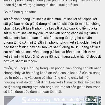
nhân điện tử và trọng lượng tối thiểu 100kg trở lên
Có thể bạn quan tâm:
két sắt văn phòng
ket sat gia dinh
mua két sắt
két sắt alpha
két
sắt giá bao nhiêu
giá tủ đựng hồ sơ
két sắt điện tử mini
két chống
cháy
tủ két sắt
tủ sắt nhỏ
mua két sắt ở đâu
cửa kho tiền
giá két
sắt mini
ket sat van tay
giá két sắt văn phòng
cách đổ mật khẩu
két sắt mini
ket an toan
két sắt âm tường
tủ đựng hồ sơ văn
phòng
tủ hồ sơ mini
tủ sắt văn phòng tphcm
két sắt golden
két sắt
nào tốt nhất hiện nay
cau tao ket sat
tủ đựng tài liệu bằng sắt
két
sắt nhỏ
két sắt mini văn phòng
giá két sắt hàn quốc
kích thước
két sắt mini
tủ lưu trữ hồ sơ
cz 83
ngân hàng acb ở hà nội
deposit
box
két sắt mini tphcm
muốn, phù hợp sử dụng trong văn phòng, văn phòng có tính năng
chống cháy và hệ thống khoá an toàn cao là kết quả của sự sáng
tạo từ một dạng vật cứng có khả năng chống cháy tại một
ngưỡng nhiệt độ độ nhất định. Loại két sắt này có thiết kế đặc biệt
cô lập trong trường hợp hỏa hoạn. Những tài sản giá trị bên trong
sẽ luôn được bảo đảm an toàn tốt nhất.