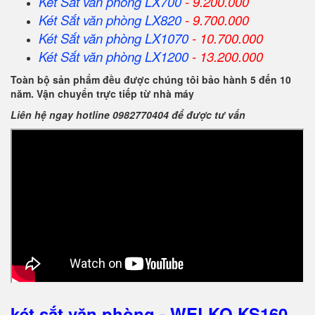
Két Sắt
văn phòng
LX700
- 9.200.000
Két Sắt
văn phòng
LX820
- 9.700.000
Két Sắt
văn phòng
LX1070
- 10.700.000
Két Sắt
văn phòng
LX1200
- 13.200.000
Toàn bộ sản phẩm đều được chúng tôi bảo hành 5 đến 10
năm. Vận chuyển trực tiếp từ nhà máy
Liên hệ ngay hotline 0982770404 để được tư vấn
két sắt văn phòng - WELKO KS160