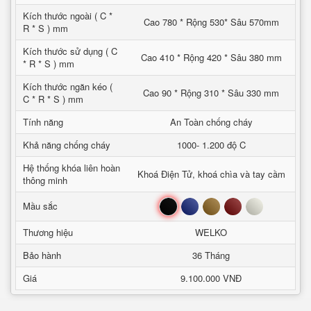
Kích thước ngoài ( C *
Cao 780 * Rộng 530* Sâu 570mm
R * S ) mm
Kích thước sử dụng ( C
Cao 410 * Rộng 420 * Sâu 380 mm
* R * S ) mm
Kích thước ngăn kéo (
Cao 90 * Rộng 310 * Sâu 330 mm
C * R * S ) mm
Tính năng
An Toàn chống cháy
Khả năng chống cháy
1000- 1.200 độ C
Hệ thống khóa liên hoàn
Khoá Điện Tử, khoá chìa và tay cầm
thông minh
Đen
Xanh
Nâu
Đỏ
Trắng
Mầu sắc
Thương hiệu
WELKO
Bảo hành
36 Tháng
Giá
9.100.000 VNĐ