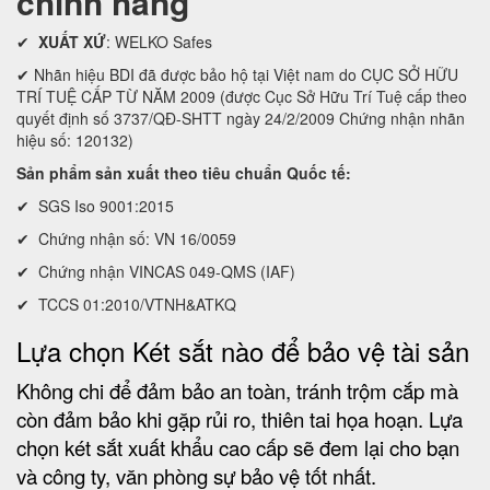
chính hãng
✔
XUẤT XỨ
: WELKO Safes
✔ Nhãn hiệu BDI đã được bảo hộ tại Việt nam do CỤC SỞ HỮU
TRÍ TUỆ CẤP TỪ NĂM 2009 (được Cục Sở Hữu Trí Tuệ cấp theo
quyết định số 3737/QĐ-SHTT ngày 24/2/2009 Chứng nhận nhãn
hiệu số: 120132)
Sản phẩm sản xuất theo tiêu chuẩn Quốc tế:
✔ SGS Iso 9001:2015
✔ Chứng nhận số: VN 16/0059
✔ Chứng nhận VINCAS 049-QMS (IAF)
✔ TCCS 01:2010/VTNH&ATKQ
Lựa chọn Két sắt nào để bảo vệ tài sản
Không chi để đảm bảo an toàn, tránh trộm cắp mà
còn đảm bảo khi gặp rủi ro, thiên tai họa hoạn. Lựa
chọn két sắt xuất khẩu cao cấp sẽ đem lại cho bạn
và công ty, văn phòng sự bảo vệ tốt nhất.