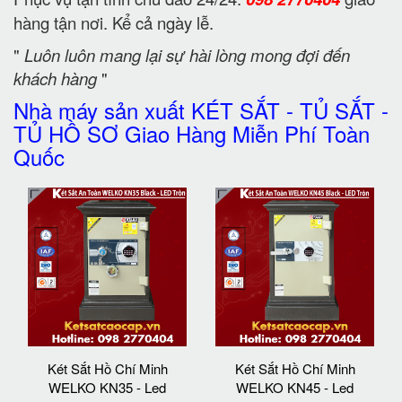
hàng tận nơi. Kể cả ngày lễ.
"
Luôn luôn mang lại sự hài lòng mong đợi đến
khách hàng
"
Nhà máy sản xuất KÉT SẮT - TỦ SẮT -
TỦ HỒ SƠ Giao Hàng Miễn Phí Toàn
Quốc
Két Sắt Hồ Chí Minh
Két Sắt Hồ Chí Minh
WELKO KN35 - Led
WELKO KN45 - Led