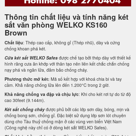
Thông tin chất liệu và tính năng két
sắt văn phòng WELKO KS160
Brown
Chất liệu
: Thép cao cấp, không gỉ (Thép nhũ), dày và cứng
chống khoan phá két.
Cửa két sắt WELKO Safes
được chế tạo bởi thép dày với thiết kế
hình răng cưa ăn khớp với thân tạo nên liên kết chắc chắn chống
nạy phá và ngăn lửa, đảm bảo chống cháy.
Phương thức mở két:
Mã số kết hợp với khoá chia bi và tay
cầm. Khả năng chống lửa lên đến 1.200°C trong 2 giờ.
Khả năng chống va đập và chịu lực
: Khi cho két rơi tự do từ độ
cao 30feet (9.144m).
Két sắt chống cháy
được phủ bởi các lớp sơn dày, bóng, mịn và
chống bong sơn, chống gỉ. Đặc biệt sử dụng lớp sơn lót chuyên
dùng cho Tàu thuỷ chống mặn ở các vùng ven biển Việt Nam
(Công nghệ này chỉ có ở dòng két sắt WELKO Safes).