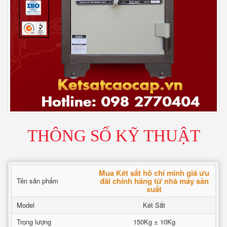
THÔNG SỐ KỸ THUẬT
Mua Két sắt hồ chí minh giá ưu
đãi chính hãng từ nhà máy sản
Tên sản phẩm
xuất
Model
Két Sắt
Trọng lượng
150Kg ± 10Kg