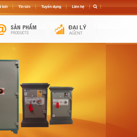
 két
Tin tức
Tuyển dụng
Liên hệ