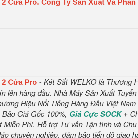
 2 Cửa Pro.
Công Ty Sản Xuất Và Phân 
- Két Sắt WELKO là Thương H
 2 Cửa Pro
ín lên hàng đầu.
Nhà Máy Sản Xuất Tuyển 
hương Hiệu Nổi Tiếng Hàng Đầu Việt Nam 
 Bảo Giá Gốc 100%,
Giá Cực SOCK
+ Ch
t Miễn Phí
.
Hỗ trợ Tư vấn Tận tình và Chu
đáo chuyên nghiệp, đảm bảo tiến độ giao h