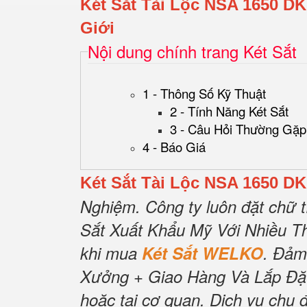
Két Sắt Tài Lộc NSA 1650 DK
Giới
Nội dung chính trang Két Sắt
1 - Thông Số Kỹ Thuật
2 - Tính Năng Két Sắt
3 - Câu Hỏi Thường Gặp
4 - Báo Giá
Két Sắt Tài Lộc NSA 1650 DK
Nghiệm.
Công ty luôn đặt chữ t
Sắt Xuất Khẩu Mỹ Với Nhiều T
khi mua
Két Sắt WELKO
.
Đảm
Xưởng + Giao Hàng Và Lắp Đặ
hoặc tại cơ quan.
Dịch vụ chu 