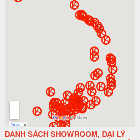
DANH SÁCH SHOWROOM, ĐẠI LÝ