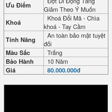
Đợt Di Động Tăng
Ưu Điểm
Giảm Theo Ý Muốn
Khoá Đổi Mã - Chìa
Khoá
khoá - Tay Cầm
An toàn bảo mật tuyệt
Tính Năng
đối
Trắng
Màu Sắc
10 Năm
Bảo Hành
Giá
80.000.000đ