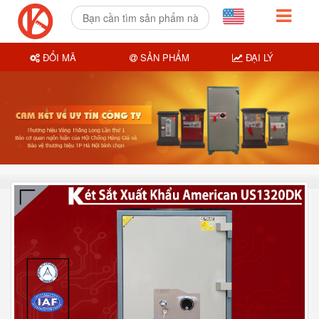
ĐỔI MÃ
SẢN PHẨM
ĐẠI LÝ