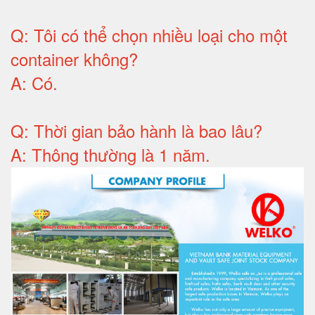
Q:
Tôi có thể chọn nhiều loại cho một
container không
?
A:
Có
.
Q: T
hời gian bảo hành
là bao lâu?
A: Thông thường là 1 năm.