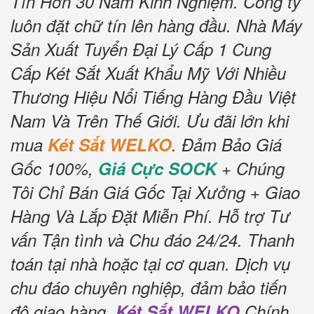
Tín Hơn 30 Năm Kinh Nghiệm.
Công ty
luôn đặt chữ tín lên hàng đầu.
Nhà Máy
Sản Xuất Tuyển Đại Lý Cấp 1 Cung
Cấp Két Sắt Xuất Khẩu Mỹ Với Nhiều
Thương Hiệu Nổi Tiếng Hàng Đầu Việt
Nam Và Trên Thế Giới.
Ưu đãi lớn khi
mua
Két Sắt WELKO
.
Đảm Bảo Giá
Gốc 100%,
Giá Cực SOCK
+ Chúng
Tôi Chỉ Bán Giá Gốc Tại Xưởng + Giao
Hàng Và Lắp Đặt Miễn Phí
.
Hỗ trợ Tư
vấn Tận tình và Chu đáo 24/24.
Thanh
toán tại nhà hoặc tại cơ quan.
Dịch vụ
chu đáo chuyên nghiệp, đảm bảo tiến
độ giao hàng.
Két Sắt WELKO
Chính