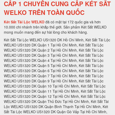
CẤP 1 CHUYÊN CUNG CẤP KÉT SẮT
WELKO TRÊN TOÀN QUỐC
Két Sắt Tài Lộc WELKO
đã có mặt tại 172 quốc gia và hơn
10.000 chi nhánh trên khắp thế giới. Sản phẩm Két Sắt WELKO
mong muốn mang đến sự hài lòng cho khách hàng.
Két Sắt Tài Lộc WELKO US1320 DK Hồ Chí Minh, Két Sắt Tài Lộc WELKO US1320 DK Quận 1 Tại Hồ Chí Minh, Két Sắt Tài Lộc WELKO US1320 DK Quận 2 Tại Hồ Chí Minh, Két Sắt Tài Lộc WELKO US1320 DK Quận 3 Tại Hồ Chí Minh, Két Sắt Tài Lộc WELKO US1320 DK Quận 4 Tại Hồ Chí Minh, Két Sắt Tài Lộc WELKO US1320 DK Quận 5 Tại Hồ Chí Minh, Két Sắt Tài Lộc WELKO US1320 DK Quận 6 Tại Hồ Chí Minh, Két Sắt Tài Lộc WELKO US1320 DK Quận 7 Tại Hồ Chí Minh, Két Sắt Tài Lộc WELKO US1320 DK Quận 9 Tại Hồ Chí Minh, Két Sắt Tài Lộc WELKO US1320 DK Quận 10 Tại Hồ Chí Minh, Két Sắt Tài Lộc WELKO US1320 DK Quận 11 Tại Hồ Chí Minh, Két Sắt Tài Lộc WELKO US1320 DK Quận 12 Tại Hồ Chí Minh, Két Sắt Tài Lộc WELKO US1320 DK Quận Thủ Đức Tại Hồ Chí Minh, Két Sắt Tài Lộc WELKO US1320 DK Quận Bình Thạnh Tại Hồ Chí Minh, Két Sắt Tài Lộc WELKO US1320 DK Quận Gò Vấp Tại Hồ Chí Minh, Két Sắt Tài Lộc WELKO US1320 DK Quận Phú Nhuận Tại Hồ Chí Minh, Két Sắt Tài Lộc WELKO US1320 DK Quận Tân Phú Tại Hồ Chí Minh, Két Sắt Tài Lộc WELKO US1320 DK Quận Bình Tân Tại Hồ Chí Minh, Két Sắt Tài Lộc WELKO US1320 DK Quận Tân Bình Tại Hồ Chí Minh, Két Sắt Tài Lộc WELKO US1320 DK Hà Nội, Két Sắt Tài Lộc WELKO US1320 DK Quận Ba Đình Hà Nội, Két Sắt Tài Lộc WELKO US1320 DK Quận Hoàn Kiếm Hà Nội, Két Sắt Tài Lộc WELKO US1320 DK Quận Hai Bà Trưng Hà Nội, Két Sắt Tài Lộc WELKO US1320 DK Quận Đống Đa Hà Nội, Két Sắt Tài Lộc WELKO US1320 DK Quận Tây Hồ Hà Nội, Két Sắt Tài Lộc WELKO US1320 DK Quận Đống Đa Hà Nội, Két Sắt Tài Lộc WELKO US1320 DK Quận Thanh Xuân Hà Nội, Két Sắt Tài Lộc WELKO US1320 DK Quận Hoàng Mai Hà Nội, Két Sắt Tài Lộc WELKO US1320 DK Quận Long Biên Hà Nội, Két Sắt Tài Lộc WELKO US1320 DK Quận Đống Đa Hà Nội, Két Sắt Tài Lộc WELKO US1320 DK Huyện Thanh Trì Hà Nội, Két Sắt Tài Lộc WELKO US1320 DK Huyện Gia Lâm Hà Nội, Két Sắt Tài Lộc WELKO US1320 DK Huyện Đông Anh Hà Nội, Két Sắt Tài Lộc WELKO US1320 DK Huyện Sóc Sơn Hà Nội, Két Sắt Tài Lộc WELKO US1320 DK Quận Hà Đông Hà Nội, Két Sắt Tài Lộc WELKO US1320 DK Thị xã Sơn Tây Hà Nội, Két Sắt Tài Lộc WELKO US1320 DK Huyện Ba Vì Hà Nội, Két Sắt Tài Lộc WELKO US1320 DK Huyện Phúc Thọ Hà Nội, Két Sắt Tài Lộc WELKO US1320 DK Huyện Thạch Thất Hà Nội, Két Sắt Tài Lộc WELKO US1320 DK Huyện Quốc Oai Hà Nội, Két Sắt Tài Lộc WELKO US1320 DK Huyện Chương Mỹ Hà Nội, Két Sắt Tài Lộc WELKO US1320 DK Huyện Đan Phượng Hà Nội, Két Sắt Tài Lộc WELKO US1320 DK Huyện Hoài Đức Hà Nội, Két Sắt Tài Lộc WELKO US1320 DK Huyện Thanh Oai Hà Nội, Két Sắt Tài Lộc WELKO US1320 DK Huyện Mỹ Đức Hà Nội, Két Sắt Tài Lộc WELKO US1320 DK Huyện Ứng Hoà Hà Nội, Két Sắt Tài Lộc WELKO US1320 DK Huyện Thường Tín Hà Nội, Két Sắt Tài Lộc WELKO US1320 DK Huyện Phú Xuyên Hà Nội, Két Sắt Tài Lộc WELKO US1320 DK Huyện Mê Linh Hà Nội, Két Sắt Tài Lộc WELKO US1320 DK Quận Nam Từ Liên Hà Nội, Két Sắt Tài Lộc WELKO US1320 DK An Giang, Két Sắt Tài Lộc WELKO US1320 DK Thành phố Long Xuyên Tỉnh An Giang, Két Sắt Tài Lộc WELKO US1320 DK Thành phố Châu Đốc Tỉnh An Giang, Két Sắt Tài Lộc WELKO US1320 DK Huyện An Phú Tỉnh An Giang, Két Sắt Tài Lộc WELKO US1320 DK Thị xã Tân Châu, Két Sắt Tài Lộc WELKO US1320 DK Huyện Phú Tân, Két Sắt Tài Lộc WELKO US1320 DK Huyện Châu Phú, Két Sắt Tài Lộc WELKO US1320 DK Huyện Tịnh Biên, Két Sắt Tài Lộc WELKO US1320 DK Huyện Tri Tôn, Két Sắt Tài Lộc WELKO US1320 DK Huyện Châu Thành Tỉnh An Giang, Két Sắt Tài Lộc WELKO US1320 DK Huyện Chợ Mới Tỉnh An Giang, Két Sắt Tài Lộc WELKO US1320 DK Huyện Thoại Sơn Tỉnh An Giang, Két Sắt Tài Lộc WELKO US1320 DK Vũng Tàu, Két Sắt Tài Lộc WELKO US1320 DK Thành phố Vũng Tàu Tại Bà Rịa - Vũng Tàu, Két Sắt Tài Lộc WELKO US1320 DK Thành phố Bà Rịa Tại Bà Rịa - Vũng Tàu, Két Sắt Tài Lộc WELKO US1320 DK Huyện Châu Đức Tại Bà Rịa - Vũng Tàu, Két Sắt Tài Lộc WELKO US1320 DK Huyện Xuyên Mộc Tại Bà Rịa - Vũng Tàu, Két Sắt Tài Lộc WELKO US1320 DK Huyện Long Điền Tại Bà Rịa - Két Sắt Tài Lộc WELKO US1320 DK Cần Thơ, Két Sắt Tài Lộc WELKO US1320 DK Tại Thành phố Cần Thơ Tỉnh Cần Thơ, Két Sắt Tài Lộc WELKO US1320 DK Tại Quận Ninh Kiều Tỉnh Cần Thơ, Két Sắt Tài Lộc WELKO US1320 DK Tại Quận Ô Môn Tỉnh Cần Thơ, Két Sắt Tài Lộc WELKO US1320 DK Tại Quận Bình Thuỷ Tỉnh Cần Thơ, Két Sắt Tài Lộc WELKO US1320 DK Tại Quận Cái Răng Tỉnh Cần Thơ, Két Sắt Tài Lộc WELKO US1320 DK Tại Quận Thốt Nốt Tỉnh Cần Thơ, Két Sắt Tài Lộc WELKO US1320 DK Tại Huyện Vĩnh Thạnh Tỉnh Cần Thơ, Két Sắt Tài Lộc WELKO US1320 DK Tại Huyện Cờ Đỏ Tỉnh Cần Thơ, Két Sắt Tài Lộc WELKO US1320 DK Tại Huyện Phong Điền Tỉnh Cần Thơ, Két Sắt Tài Lộc WELKO US1320 DK Tại Huyện Thới Lai Tỉnh Cần Thơ, Két Sắt Tài Lộc WELKO US1320 DK Đà Nẵng, Két Sắt Tài Lộc WELKO US1320 DK Tại Thành phố Đà Nẵng Tỉnh Đà Nẵng, Két Sắt Tài Lộc WELKO US1320 DK Tại Quận Liên Chiểu Tỉnh Đà Nẵng, Két Sắt Tài Lộc WELKO US1320 DK Tại Quận Thanh Khê Tỉnh Đà Nẵng, Két Sắt Tài Lộc WELKO US1320 DK Tại Quận Hải Châu Tỉnh Đà Nẵng, Két Sắt Tài Lộc WELKO US1320 DK Tại Quận Sơn Trà Tỉnh Đà Nẵng, Két Sắt Tài Lộc WELKO US1320 DK Tại Quận Ngũ Hành Sơn Tỉnh Đà Nẵng, Két Sắt Tài Lộc WELKO US1320 DK Tại Quận Cẩm Lệ Tỉnh Đà Nẵng, Két Sắt Tài Lộc WELKO US1320 DK TạiHuyện Hòa Vang Tỉnh Đà Nẵng, Két Sắt Tài Lộc WELKO US1320 DK Đắk Lắk, Két Sắt Tài Lộc WELKO US1320 DK Tại Thành phố Buôn Ma Thuột Tỉnh Đắk Lắk, Két Sắt Tài Lộc WELKO US1320 DK Tại Thị xã Buôn Hồ Tỉnh Đắk Lắk, Két Sắt Tài Lộc WELKO US1320 DK Tại Huyện Buôn Đôn Tỉnh Đắk Lắk, Két Sắt Tài Lộc WELKO US1320 DK Tại Huyện Cư Kuin Tỉnh Đắk Lắk, Két Sắt Tài Lộc WELKO US1320 DK Tại Huyện Cư M’gar Tỉnh Đắk Lắk, Két Sắt Tài Lộc WELKO US1320 DK Tại Huyện Ea H’leo Tỉnh Đắk Lắk, Két Sắt Tài Lộc WELKO US1320 DK Tại Huyện Ea Kar Tỉnh Đắk Lắk, Két Sắt Tài Lộc WELKO US1320 DK Tại Huyện Ea Súp Tỉnh Đắk Lắk, Két Sắt Tài Lộc WELKO US1320 DK Tại Huyện Krông Ana Tỉnh Đắk Lắk, Két Sắt Tài Lộc WELKO US1320 DK Tại Huyện Krông Bông Tỉnh Đắk Lắk, Két Sắt Tài Lộc WELKO US1320 DK Tại Huyện Krông Búk Tỉnh Đắk Lắk, Két Sắt Tài Lộc WELKO US1320 DK Tại Huyện Krông Năng Tỉnh Đắk Lắk, Két Sắt Tài Lộc WELKO US1320 DK Tại Huyện Krông Pắk Tỉnh Đắk Lắk, Két Sắt Tài Lộc WELKO US1320 DK Tại Huyện Lắk Tỉnh Đắk Lắk, Két Sắt Tài Lộc WELKO US1320 DK Tại Huyện M’Đrắk Tỉnh Đắk Lắk, Két Sắt Tài Lộc WELKO US1320 DK Đắk Nông, Két Sắt Tài Lộc WELKO US1320 DK Tại Thành phố Gia Nghĩa Tỉnh Đắk Nông, Két Sắt Tài Lộc WELKO US1320 DK Tại Huyện Cư Jút Tỉnh Đắk Nông, Két Sắt Tài Lộc WELKO US1320 DK Tại Huyện Đắk Glong Tỉnh Đắk Nông, Két Sắt Tài Lộc WELKO US1320 DK Tại Huyện Đắk Mil Tỉnh Đắk Nông, Két Sắt Tài Lộc WELKO US1320 DK Tại Huyện Đắk R’lấp Tỉnh Đắk Nông, Két Sắt Tài Lộc WELKO US1320 DK Tại Huyện Đắk Song Tỉnh Đắk Nông, Két Sắt Tài Lộc WELKO US1320 DK Tại Huyện Krông Nô Tỉnh Đắk Nông, Két Sắt Tài Lộc WELKO US1320 DK Tại Huyện Tuy Đức Tỉnh Đắk Nông, Két Sắt Tài Lộc WELKO US1320 DK Đồng Nai, Két Sắt Tài Lộc WELKO US1320 DK Tại Thành phố Biên Hòa Tỉnh Đồng Nai, Két Sắt Tài Lộc WELKO US1320 DK Tại Thành phố Long Khánh Tỉnh Đồng Nai, Két Sắt Tài Lộc WELKO US1320 DK Tại Huyện Cẩm Mỹ Tỉnh Đồng Nai, Két Sắt Tài Lộc WELKO US1320 DK Tại Huyện Định Quán Tỉnh Đồng Nai, Két Sắt Tài Lộc WELKO US1320 DK Tại Huyện Long Thành Tỉnh Đồng Nai, Két Sắt Tài Lộc WELKO US1320 DK Tại Huyện Nhơn Trạch Tỉnh Đồng Nai, Két Sắt Tài Lộc WELKO US1320 DK Tại Huyện Tân Phú Tỉnh Đồng Nai, Két Sắt Tài Lộc WELKO US1320 DK Tại Huyện Thống Nhất Tỉnh Đồng Nai, Két Sắt Tài Lộc WELKO US1320 DK Tại Huyện Trảng Bom Tỉnh Đồng Nai, Két Sắt Tài Lộc WELKO US1320 DK Tại Huyện Vĩnh Cửu Tỉnh Đồng Nai, Két Sắt Tài Lộc WELKO US1320 DK Tại Huyện Xuân Lộc Tỉnh Đồng Nai, Két Sắt Tài Lộc WELKO US1320 DK Biên Hòa, Két Sắt Tài Lộc WELKO US1320 DK Đồng Tháp, Két Sắt Tài Lộc WELKO US1320 DK Tại Thành phố Cao Lãnh Tỉnh Đồng Tháp, Két Sắt Tài Lộc WELKO US1320 DK Tại Thành phố Sa Đéc Tỉnh Đồng Tháp, Két Sắt Tài Lộc WELKO US1320 DK Tại Thị xã Hồng Ngự Tỉnh Đồng Tháp, Két Sắt Tài Lộc WELKO US1320 DK Tại Huyện Cao Lãnh Tỉnh Đồng Tháp, Két Sắt Tài Lộc WELKO US1320 DK Tại Huyện Châu Thành Tỉnh Đồng Tháp, Két Sắt Tài Lộc WELKO US1320 DK Tại Huyện Hồng Ngự Tỉnh Đồng Tháp, Két Sắt Tài Lộc WELKO US1320 DK Tại Huyện Lai Vung Tỉnh Đồng Tháp, Két Sắt Tài Lộc WELKO US1320 DK Tại Huyện Lấp Vò Tỉnh Đồng Tháp, Két Sắt Tài Lộc WELKO US1320 DK Tại Huyện Tam Nông Tỉnh Đồng Tháp, Két Sắt Tài Lộc WELKO US1320 DK Tại Huyện Tân Hồng Tỉnh Đồng Tháp, Két Sắt Tài Lộc WELKO US1320 DK Tại Huyện Thanh Bình Tỉnh Đồng Tháp, Két Sắt Tài Lộc WELKO US1320 DK Tại Huyện Tháp Mười Tỉnh Đồng Tháp, Két Sắt Tài Lộc WELKO US1320 DK Tại Thành phố Điện Biên Phủ Tỉnh Điện Biên, Két Sắt Tài Lộc WELKO US1320 DK Tại Thị xã Mường Lay Tỉnh Điện Biên, Két Sắt Tài Lộc WELKO US1320 DK Tại Huyện Điện Biên Tỉnh Điện Biên, Két Sắt Tài Lộc WELKO US1320 DK Tại Huyện Điện Biên Đông Tỉnh Điện Biên, Két Sắt Tài Lộc WELKO US1320 DK Tại Huyện Mường Ảng Tỉnh Điện Biên, Két Sắt Tài Lộc WELKO US1320 DK Tại Huyện Mường Chà Tỉnh Điện Biên, Két Sắt Tài Lộc WELKO US1320 DK Tại Huyện Mường Nhé Tỉnh Điện Biên, Két Sắt Tài Lộc WELKO US1320 DK Tại Huyện Nậm Pồ Tỉnh Điện Biên, Két Sắt Tài Lộc WELKO US1320 DK Tại Huyện Tủa Chùa Tỉnh Điện Biên, Két Sắt Tài Lộc WELKO US1320 DK Tại Huyện Tuần Giáo Tỉnh Điện Biên, Két Sắt Tài Lộc WELKO US1320 DK Điện Biên, Két Sắt Tài Lộc WELKO US1320 DK Gia Lai, Két Sắt Tài Lộc WELKO US1320 DK Tại Thành phố Pleiku Tỉnh Gia Lai, Két Sắt Tài Lộc WELKO US1320 DK Tại Thị xã An Khê Tỉnh Gia Lai, Két Sắt Tài Lộc WELKO US1320 DK Tại Thị xã Ayun Pa Tỉnh Gia Lai, Két Sắt Tài Lộc WELKO US1320 DK Tại Huyện Chư Păh Tỉnh Gia Lai, Két Sắt Tài Lộc WELKO US1320 DK Tại Huyện Chư Prông Tỉnh Gia Lai, Két Sắt Tài Lộc WELKO US1320 DK Tại Huyện Chư Pưh Tỉnh Gia Lai, Két Sắt Tài Lộc WELKO US1320 DK Tại Huyện Chư Sê Tỉnh Gia Lai, Két Sắt Tài Lộc WELKO US1320 DK Tại Huyện Đắk Đoa Tỉnh Gia Lai, Két Sắt Tài Lộc WELKO US1320 DK Tại Huyện Đak Pơ Tỉnh Gia Lai, Két Sắt Tài Lộc WELKO US1320 DK Tại Huyện Đức Cơ Tỉnh Gia Lai, Két Sắt Tài Lộc WELKO US1320 DK Tại Huyện Ia Grai Tỉnh Gia Lai, Két Sắt Tài Lộc WELKO US1320 DK Tại Huyện Ia Pa Tỉnh Gia Lai, Két Sắt Tài Lộc WELKO US1320 DK Tại Huyện K’Bang Tỉnh Gia Lai, Két Sắt Tài Lộc WELKO US132