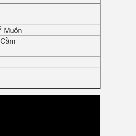
Ý Muốn
y Cầm