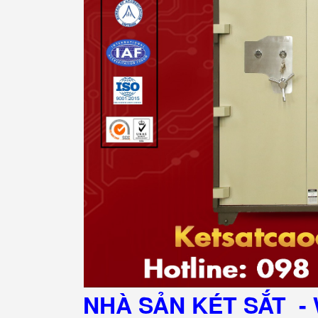
NHÀ SẢN KÉT SẮT
- 