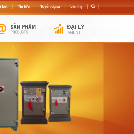
 két
Tin tức
Tuyển dụng
Liên hệ