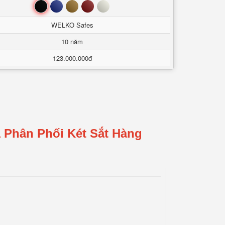
Đen
Xanh
Nâu
Đỏ
Trắng
WELKO Safes
10 năm
123.000.000đ
 Phân Phối Két Sắt Hàng