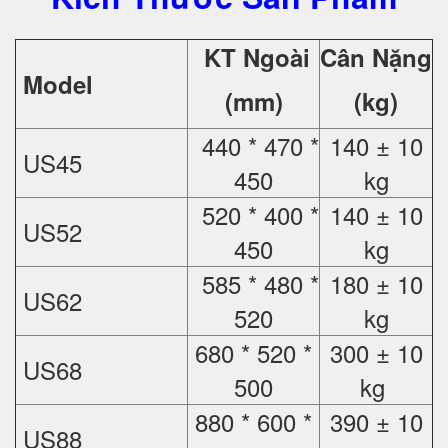
KT Ngoài
Cân Nặng
Model
(mm)
(kg)
440 * 470 *
140 ± 10
US45
450
kg
520 * 400 *
140 ± 10
US52
450
kg
585 * 480 *
180 ± 10
US62
520
kg
680 * 520 *
300 ± 10
US68
500
kg
880 * 600 *
390 ± 10
US88