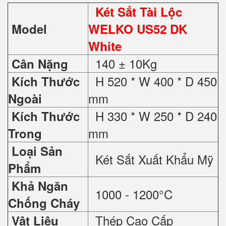
Két Sắt Tài Lộc
Model
WELKO US52 DK
White
140 ± 10Kg
Cân Nặng
H 520 * W 400 * D 450
Kích Thước
mm
Ngoài
H 330 * W 250 * D 240
Kích Thước
mm
Trong
Loại Sản
Két Sắt Xuất Khẩu Mỹ
Phẩm
Khả Ngăn
1000 - 1200°C
Chống Cháy
Thép Cao Cấp
Vật Liệu