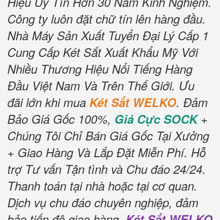
Hiệu Uy Tín Hơn 30 Năm Kinh Nghiệm.
Công ty luôn đặt chữ tín lên hàng đầu.
Nhà Máy Sản Xuất Tuyển Đại Lý Cấp 1
Cung Cấp Két Sắt Xuất Khẩu Mỹ Với
Nhiều Thương Hiệu Nổi Tiếng Hàng
Đầu Việt Nam Và Trên Thế Giới.
Ưu
đãi lớn khi mua
Két Sắt WELKO
.
Đảm
Bảo Giá Gốc 100%,
Giá Cực SOCK
+
Chúng Tôi Chỉ Bán Giá Gốc Tại Xưởng
+ Giao Hàng Và Lắp Đặt Miễn Phí
.
Hỗ
trợ Tư vấn Tận tình và Chu đáo 24/24.
Thanh toán tại nhà hoặc tại cơ quan.
Dịch vụ chu đáo chuyên nghiệp, đảm
bảo tiến độ giao hàng.
Két Sắt WELKO