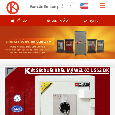
ĐỔI MÃ
SẢN PHẨM
ĐẠI LÝ