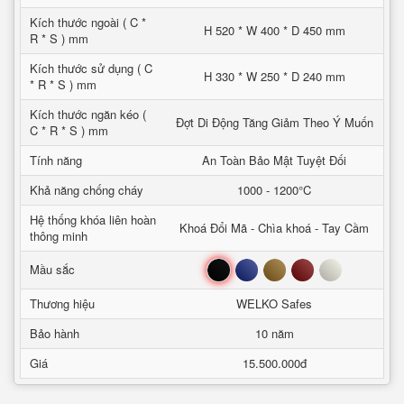
Kích thước ngoài ( C *
H 520 * W 400 * D 450 mm
R * S ) mm
Kích thước sử dụng ( C
H 330 * W 250 * D 240 mm
* R * S ) mm
Kích thước ngăn kéo (
Đợt Di Động Tăng Giảm Theo Ý Muốn
C * R * S ) mm
Tính năng
An Toàn Bảo Mật Tuyệt Đối
Khả năng chống cháy
1000 - 1200°C
Hệ thống khóa liên hoàn
Khoá Đổi Mã - Chìa khoá - Tay Cầm
thông minh
Đen
Xanh
Nâu
Đỏ
Trắng
Mầu sắc
Thương hiệu
WELKO Safes
Bảo hành
10 năm
Giá
15.500.000đ