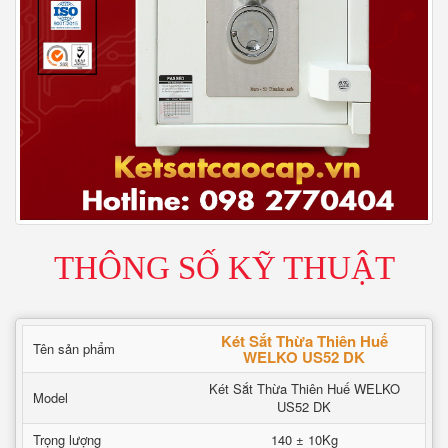
THÔNG SỐ KỸ THUẬT
Két Sắt Thừa Thiên Huế
Tên sản phẩm
WELKO US52 DK
Két Sắt Thừa Thiên Huế WELKO
Model
US52 DK
Trọng lượng
140 ± 10Kg