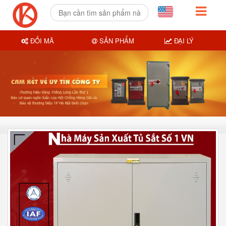
ĐỔI MÃ
SẢN PHẨM
ĐẠI LÝ