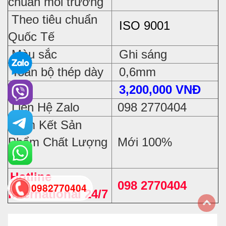
chuẩn môi trường
Theo tiêu chuẩn
ISO 9001
Quốc Tế
Màu sắc
Ghi sáng
Toàn bộ thép dày
0,6mm
Giá
3
,200,000 VNĐ
Liên Hệ Zalo
098 2770404
Cam Kết Sản
Phẩm Chất Lượng
Mới 100%
Cao
Hotline
098 2770404
0982770404
International 24/7
back