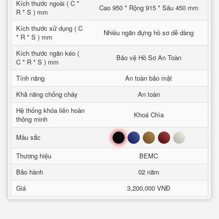
Kích thước ngoài ( C *
Cao 950 * Rộng 915 * Sâu 450 mm
R * S ) mm
Kích thước sử dụng ( C
Nhiều ngăn đựng hồ sơ dễ dàng
* R * S ) mm
Kích thước ngăn kéo (
Bảo vệ Hồ Sơ An Toàn
C * R * S ) mm
Tính năng
An toàn bảo mật
Khả năng chống cháy
An toàn
Hệ thống khóa liên hoàn
Khoá Chìa
thông minh
Đen
Xanh
Nâu
Đỏ
Trắng
Mầu sắc
Thương hiệu
BEMC
Bảo hành
02 năm
Giá
3,200,000 VNĐ