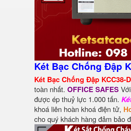
Két Bạc Chống Đập 
Két Bạc Chống Đập KCC38-
toàn nhất.
Với
OFFICE SAFES
được ép thuỷ lực 1.000 tấn.
Ké
khoá liên hoàn khoá điện tử,
Ho
cho quý khách hàng đảm bảo đự