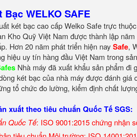
ét Bạc WELKO SAFE
ất két bạc cao cấp Welko Safe trực thuộc
àn Kho Quỹ Việt Nam được thành lập năm 
ấp. Hơn 20 năm phát triển hiện nay
, 
Safe
g hiệu uy tín hàng đầu Việt Nam trong sả
Nhà máy đã xuất khẩu sản phẩm đi gầ
Safes
c dòng két bạc của nhà máy được đánh giá c
ng tổ chức đo lường, kiểm định chất lượng
n xuất theo tiêu chuẩn Quốc Tế SGS:
: ISO 9001:2015 chứng nhận 
uẩn Quốc Tế
ận tiêu chuẩn Môi trường: ISO 14001:2015 