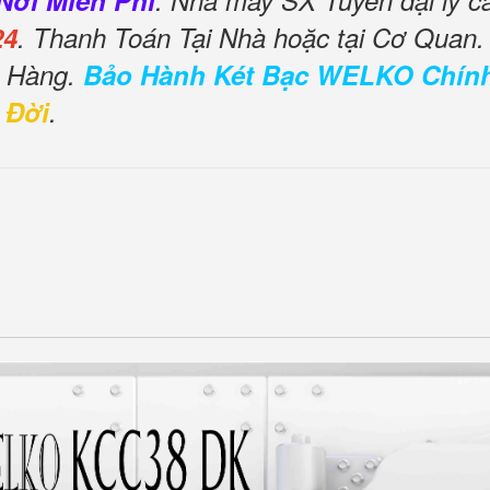
Nơi Miễn Phí
. Nhà máy SX Tuyển đại lý c
24
. Thanh Toán Tại Nhà hoặc tại Cơ Quan.
o Hàng.
Bảo Hành Két Bạc WELKO Chín
 Đời
.