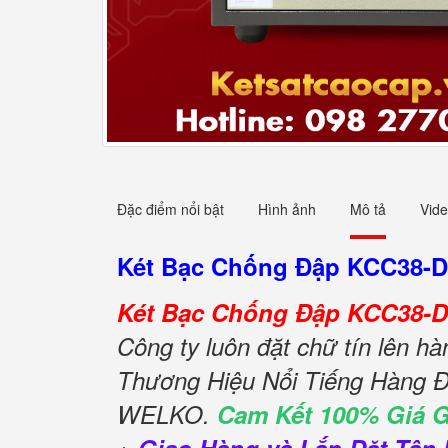
Đặc điểm nổi bật
Hình ảnh
Mô tả
Vid
Két Bạc Chống Đập KCC38-
Két Bạc Chống Đập KCC38-
Công ty luôn đặt chữ tín lên h
Thương Hiệu Nổi Tiếng Hàng Đ
WELKO.
Cam Kết 100% Giá 