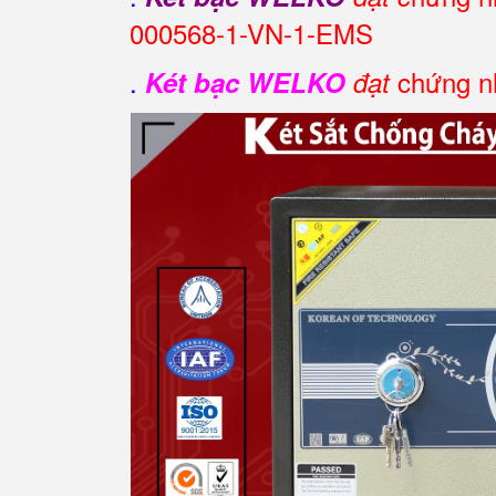
000568-1-VN-1-EMS
.
chứng nh
Két bạc WELKO
đạt