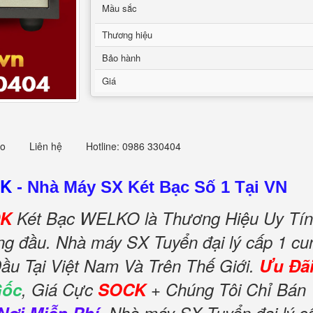
Mầu sắc
Thương hiệu
Bảo hành
Giá
eo
Liên hệ
Hotline: 0986 330404
DK
-
Nhà Máy SX Két Bạc Số 1 Tại VN
DK
Két Bạc WELKO là Thương Hiệu Uy Tín
àng đầu. Nhà máy SX Tuyển đại lý cấp 1 c
ầu Tại Việt Nam Và Trên Thế Giới.
Ưu Đã
Gốc
, Giá Cực
SOCK
+ Chúng Tôi Chỉ Bán 