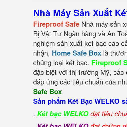
Nhà Máy Sản Xuất K
Nhà máy sản xu
Fireproof Safe
Bị Vật Tư Ngân hàng và An To
nghiệm sản xuất két bạc cao c
nhận,
là thươn
Home Safe Box
chủng loại két bạc.
Fireproof 
đặc biệt với thị trường Mỹ, cá
đáp ứng các tiêu chuẩn của nhữ
Safe Box
Sản phẩm Két Bạc WELKO sả
.
Két bạc WELKO
đạt tiêu ch
.
hứng nh
Két bạc WELKO
đạt c