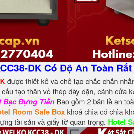
KCC38-DK Có Độ An Toàn Rất
được thiết kế và chế tạo chắc chắn nhằ
DK
 cấu tạo thân vỏ thép dày dặn, cánh cửa k
Bao gồm 2 bản lề an toà
t Bạc Đựng Tiền
khoá chìa có chìa kh
tel Room Safe Box
ng tài sản và giấy tờ quan trọng.
Hotel S