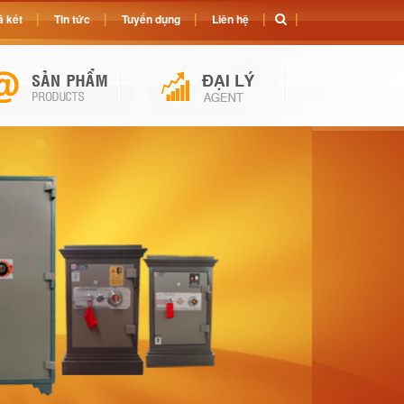
 két
Tin tức
Tuyển dụng
Liên hệ