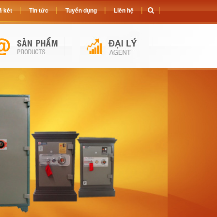
 két
Tin tức
Tuyển dụng
Liên hệ