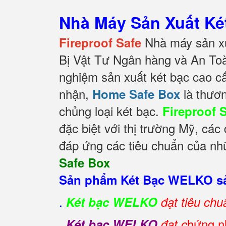
Nhà Máy Sản Xuất K
Nhà máy sản xu
Fireproof Safe
Bị Vật Tư Ngân hàng và An To
nghiệm sản xuất két bạc cao c
nhận,
là thươn
Home Safe Box
chủng loại két bạc.
Fireproof 
đặc biệt với thị trường Mỹ, cá
đáp ứng các tiêu chuẩn của nhữ
Safe Box
Sản phẩm Két Bạc WELKO sả
.
Két bạc WELKO
đạt tiêu ch
.
hứng nh
Két bạc WELKO
đạt c