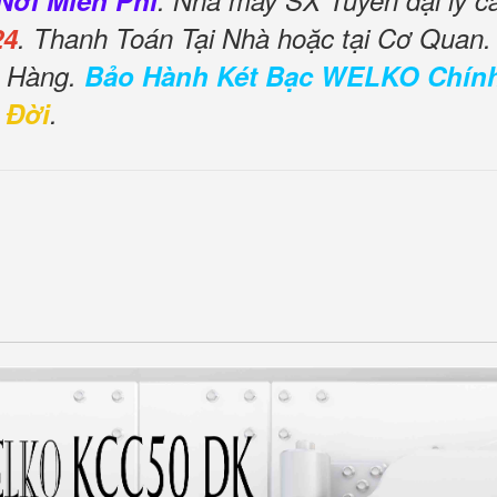
Nơi Miễn Phí
. Nhà máy SX Tuyển đại lý c
24
. Thanh Toán Tại Nhà hoặc tại Cơ Quan.
o Hàng.
Bảo Hành Két Bạc WELKO Chín
 Đời
.