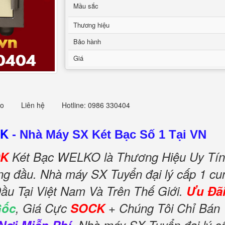
Mầu sắc
Thương hiệu
Bảo hành
Giá
eo
Liên hệ
Hotline: 0986 330404
DK
-
Nhà Máy SX Két Bạc Số 1 Tại VN
DK
Két Bạc WELKO là Thương Hiệu Uy Tín
àng đầu. Nhà máy SX Tuyển đại lý cấp 1 cu
ầu Tại Việt Nam Và Trên Thế Giới.
Ưu Đã
Gốc
, Giá Cực
SOCK
+ Chúng Tôi Chỉ Bán 