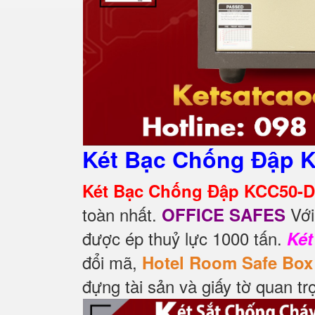
Két Bạc Chống Đập 
Két Bạc Chống Đập KCC50-
toàn nhất.
Với
OFFICE SAFES
được ép thuỷ lực 1000 tấn.
Két
đổi mã,
Hotel Room Safe Box
đựng tài sản và giấy tờ quan t