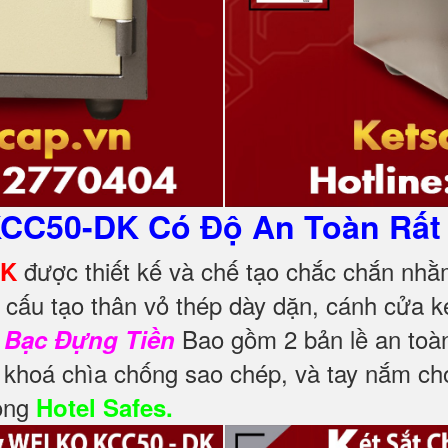
KCC50-DK Có Độ An Toàn Rất
được thiết kế và chế tạo chắc chắn nhằ
DK
 cấu tạo thân vỏ thép dày dặn, cánh cửa k
Bao gồm 2 bản lề an toà
 Bạc Đựng Tiền
khoá chìa chống sao chép, và tay nắm c
rọng
Hotel Safes.