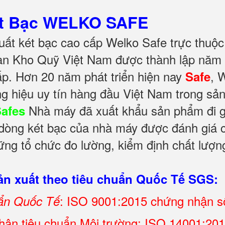
ét Bạc WELKO SAFE
ất két bạc cao cấp Welko Safe trực thuộc
àn Kho Quỹ Việt Nam được thành lập năm 
ấp. Hơn 20 năm phát triển hiện nay
, 
Safe
g hiệu uy tín hàng đầu Việt Nam trong sả
Nhà máy đã xuất khẩu sản phẩm đi gầ
Safes
c dòng két bạc của nhà máy được đánh giá c
ng tổ chức đo lường, kiểm định chất lượng
n xuất theo tiêu chuẩn Quốc Tế SGS:
: ISO 9001:2015 chứng nhận 
uẩn Quốc Tế
ận tiêu chuẩn Môi trường: ISO 14001:2015 