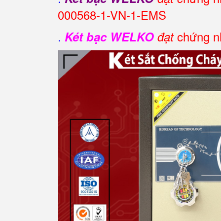
000568-1-VN-1-EMS
.
chứng nh
Két bạc WELKO
đạt