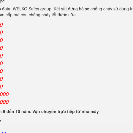
p đoàn WELKO Safes group. Két sắt đựng hồ sơ chống cháy sử dụng tr
trộm cắp mà còn chống cháy tốt được nữa.
00
00
00
00
00
00
00
00
00
.000
.000
 5 đến 10 năm. Vận chuyển trực tiếp từ nhà máy
n