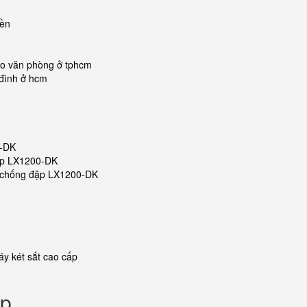
iền
ho văn phòng ở tphcm
 đình ở hcm
0-DK
đập LX1200-DK
ắt chống đập LX1200-DK
y két sắt cao cấp
ập