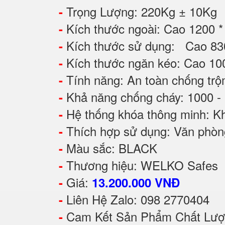
Trọng Lượng: 220Kg ± 10Kg
-
Kích thước ngoài: Cao 1200 
-
Kích thước sử dụng: Cao 8
-
Kích thước ngăn kéo: Cao 1
-
Tính năng: An toàn chống tr
-
Khả năng chống cháy: 1000 -
-
Hệ thống khóa thông minh: Kh
-
Thích hợp sử dụng: Văn phòng,
-
Màu sắc: BLACK
-
Thương hiệu: WELKO Safes
-
Giá:
-
13.200.000 VNĐ
Liên Hệ Zalo: 098 2770404
-
Cam Kết Sản Phẩm Chất Lượ
-