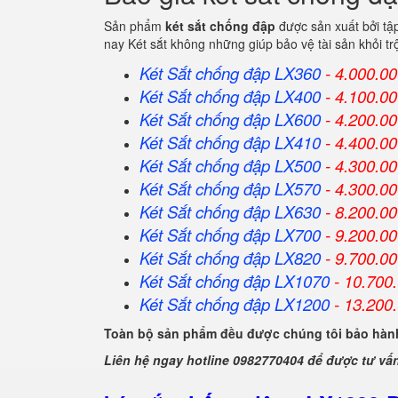
Sản phẩm
két sắt chống đập
được sản xuất bởi tậ
nay Két sắt không những giúp bảo vệ tài sản khỏi 
Két Sắt chống đập LX360
- 4.000.0
Két Sắt
chống đập
LX400
- 4.100.0
Két Sắt
chống đập
LX600
- 4.200.0
Két Sắt
chống đập
LX410
- 4.400.0
Két Sắt
chống đập
LX500
- 4.300.0
Két Sắt
chống đập
LX570
- 4.300.0
Két Sắt
chống đập
LX630
- 8.200.0
Két Sắt
chống đập
LX700
- 9.200.0
Két Sắt
chống đập
LX820
- 9.700.0
Két Sắt
chống đập
LX1070
- 10.700
Két Sắt
chống đập
LX1200
- 13.200
Toàn bộ sản phẩm đều được chúng tôi bảo hành
Liên hệ ngay hotline 0982770404 để được tư vấ