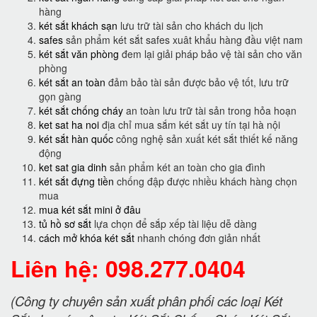
hàng
két sắt khách sạn
lưu trữ tài sản cho khách du lịch
safes
sản phẩm két sắt safes xuât khẩu hàng đầu việt nam
két sắt văn phòng
đem lại giải pháp bảo vệ tài sản cho văn
phòng
két sắt an toàn
đảm bảo tài sản được bảo vệ tốt, lưu trữ
gọn gàng
két sắt chống cháy
an toàn lưu trữ tài sản trong hỏa hoạn
ket sat ha noi
địa chỉ mua sắm két sắt uy tín tại hà nội
két sắt hàn quốc
công nghệ sản xuất két sắt thiết kế năng
động
ket sat gia dinh
sản phẩm két an toàn cho gia đình
két sắt đựng tiền
chống đập được nhiều khách hàng chọn
mua
mua két sắt mini ở đâu
tủ hồ sơ sắt
lựa chọn để sắp xếp tài liệu dễ dàng
cách mở khóa két sắt
nhanh chóng đơn giản nhất
Liên hệ: 098.277.0404
(Công ty chuyên sản xuất phân phối các loại Két