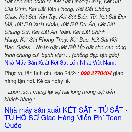
Sắt cho các công ty, Két Sắt Chống Cháy, Két Sắt
Gia Đình, Két Sắt Văn Phòng, Két Sắt Chống
Cháy, Két Sắt Vân Tay, Két Sắt Điện Tử, Két Sắt Đổi
Mã, Két Sắt Xuất Khẩu, Két Sắt Dự Án, Két Sắt
Chung Cư, Két Sắt An Toàn, Két Sắt Chính
Hãng, Két Sắt Phong Thuỷ, Két Bạc, Két Sắt Két
Bạc, Safes... Nhận đặt Két Sắt lắp đặt cho các công
trình chung cư, bệnh viện.....(chống đập tận gốc)
Nhà Máy Sản Xuất Két Sắt Lớn Nhất Việt Nam.
Phục vụ tận tình chu đáo 24/24:
098 2770404
giao
hàng tận nơi. Kể cả ngày lễ.
"
Luôn luôn mang lại sự hài lòng mong đợi đến
khách hàng
"
Nhà máy sản xuất KÉT SẮT - TỦ SẮT -
TỦ HỒ SƠ Giao Hàng Miễn Phí Toàn
Quốc