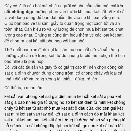
Đây có lẽ là câu hỏi mà nhiều người có nhu cầu sắm một cái
két
sắt chống đập
thường phân vân trước khi mua két sắt. Vì két sắt
là vật dụng dùng để bạn đặt niềm tin vào nó khi bạn vắng nhà.
Giúp bạn bảo vệ tài sản, giấy tờ quan trọng một cách tốt và an
toàn nhất. Cần hiểu rõ và kỹ lưỡng để chọn mua két sắt tốt, chất
lượng cao nhất. Chúng ta cùng tìm hiểu thêm về các loại két sắt,
để chọn ra loại két sắt phù hợp với bạn nhé!
Thứ nhất bạn xác định loại tài sản mà bạn cất giữ và số lượng
những vật cần để trong két, từ đó chúng ta biết nên chọn thể tích
bao nhiêu là phù hợp.
Đối với các tài sản và giấy tờ có giá trị cao thì nên chọn dòng két
sắt gia đình chuyên dùng chống trộm, có chống cháy với loại cá
nhân điện tử và trọng lượng tối thiểu 100kg trở lên
Có thể bạn quan tâm:
két sắt văn phòng
ket sat gia dinh
mua két sắt
két sắt alpha
két
sắt giá bao nhiêu
giá tủ đựng hồ sơ
két sắt điện tử mini
két chống
cháy
tủ két sắt
tủ sắt nhỏ
mua két sắt ở đâu
cửa kho tiền
giá két
sắt mini
ket sat van tay
giá két sắt gia đình
cách đổ mật khẩu két
sắt mini
ket an toan
két sắt âm tường
tủ đựng hồ sơ văn phòng
tủ
hồ sơ mini
tủ sắt chống đập tphcm
két sắt golden
két sắt nào tốt