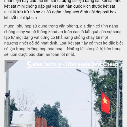
nhất hiện nay
cau tao ket sat
tủ đựng tài liệu bằng sắt
két sắt nhỏ
két sắt mini chống đập
giá két sắt hàn quốc
kích thước két sắt
mini
tủ lưu trữ hồ sơ
cz 83
ngân hàng acb ở hà nội
deposit box
két sắt mini tphcm
muốn, phù hợp sử dụng trong văn phòng, gia đình có tính năng
chống cháy và hệ thống khoá an toàn cao là kết quả của sự sáng
tạo từ một dạng vật cứng có khả năng chống cháy tại một
ngưỡng nhiệt độ độ nhất định. Loại két sắt này có thiết kế đặc biệt
cô lập trong trường hợp hỏa hoạn. Những tài sản giá trị bên trong
sẽ luôn được bảo đảm an toàn tốt nhất.