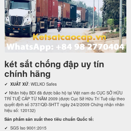
két sắt chống đập uy tín
chính hãng
✔
XUẤT XỨ
: WELKO Safes
✔ Nhãn hiệu BDI đã được bảo hộ tại Việt nam do CỤC SỞ HỮU
TRÍ TUỆ CẤP TỪ NĂM 2009 (được Cục Sở Hữu Trí Tuệ cấp theo
quyết định số 3737/QĐ-SHTT ngày 24/2/2009 Chứng nhận nhãn
hiệu số: 120132)
Sản phẩm sản xuất theo tiêu chuẩn Quốc tế:
✔ SGS Iso 9001:2015