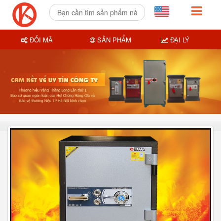
ĐỔI MÃ
SẢN PHẨM
ĐẠI LÝ