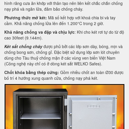
hình răng cưa ăn khớp với thân tạo nên liên kết chắc chắn chống
nạy phá và ngăn lửa, đảm bảo chống cháy.
Phương thức mở két:
Mã số kết hợp với khoá chia bi và tay
cầm. Khả năng chống lửa lên đến 1.200°C trong 2 giờ.
Khả năng chống va đập và chịu lực
: Khi cho két rơi tự do từ độ
cao 30feet (9.144m).
Két sắt chống cháy
được phủ bởi các lớp sơn dày, bóng, mịn và
chống bong sơn, chống gỉ. Đặc biệt sử dụng lớp sơn lót chuyên
dùng cho Tàu thuỷ chống mặn ở các vùng ven biển Việt Nam
(Công nghệ này chỉ có ở dòng két sắt WELKO Safes).
Chốt khóa bằng thép cứng:
Gồm nhiều chốt an toàn Ø30 được
bố trí 4 hướng xung quanh cửa, chống nạy phá két.