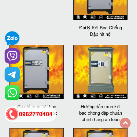
Đại lý Két Bạc Chống
Đập hà nội
địa chỉ mua két bạc
Hướng dẫn mua két
chống đập toàn quốc
bạc chống đập chuẩn
0982770404
chính hãng an toàn
back