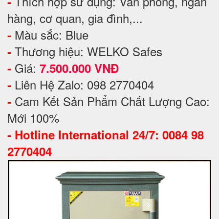
Thích hợp sử dụng: Văn phòng, ngân
-
hàng, cơ quan, gia đình,...
Màu sắc: Blue
-
Thương hiệu: WELKO Safes
-
Giá:
-
7.500.000 VNĐ
Liên Hệ Zalo: 098 2770404
-
Cam Kết Sản Phẩm Chất Lượng Cao:
-
Mới 100%
-
Hotline International 24/7: 0084 98
2770404