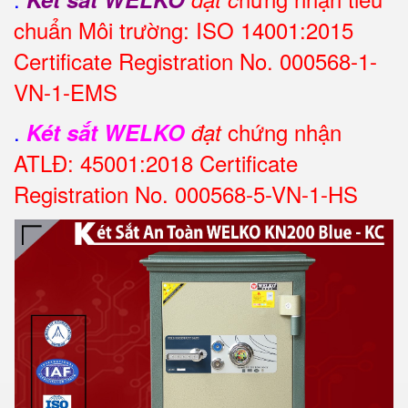
chuẩn Môi trường: ISO 14001:2015
Certificate Registration No. 000568-1-
VN-1-EMS
.
chứng nhận
Két sắt WELKO
đạt
ATLĐ: 45001:2018 Certificate
Registration No. 000568-5-VN-1-HS