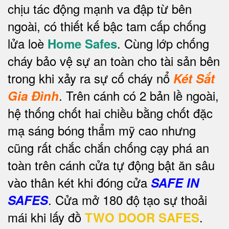
chịu tác động mạnh va đập từ bên
ngoài, có thiết kế bậc tam cấp chống
lửa loè
. Cùng lớp chống
Home Safes
cháy bảo vệ sự an toàn cho tài sản bên
trong khi xảy ra sự cố cháy nổ
Két Sắt
.
Trên cánh có 2 bản lề ngoài,
Gia Đình
hệ thống chốt hai chiều bằng chốt đặc
mạ sáng bóng thẩm mỹ cao nhưng
cũng rất chắc chắn chống cạy phá an
toàn trên cánh cửa tự động bật ăn sâu
vào thân két khi đóng cửa
SAFE IN
. Cửa mở 180 độ tạo sự thoải
SAFES
mái khi lấy đồ
.
TWO DOOR SAFES