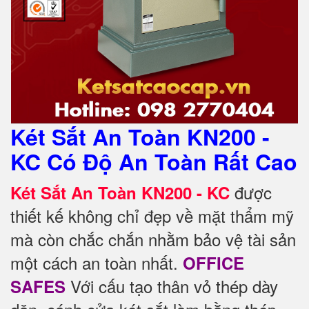
Két Sắt An Toàn KN200 -
KC Có Độ An Toàn Rất Cao
được
Két Sắt An Toàn KN200 - KC
thiết kế không chỉ đẹp về mặt thẩm mỹ
mà còn chắc chắn nhằm bảo vệ tài sản
một cách an toàn nhất.
OFFICE
Với cấu tạo thân vỏ thép dày
SAFES