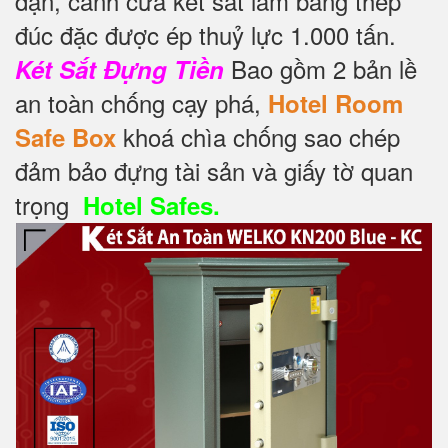
dặn, cánh cửa két sắt làm bằng thép
đúc đặc được ép thuỷ lực 1.000 tấn.
Bao gồm 2 bản lề
Két Sắt Đựng Tiền
an toàn chống cạy phá,
Hotel Room
khoá chìa chống sao chép
Safe Box
đảm bảo đựng tài sản và giấy tờ quan
trọng
Hotel Safes.