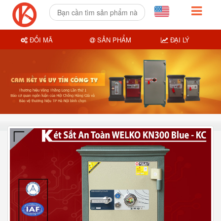
ĐỔI MÃ
SẢN PHẨM
ĐẠI LÝ