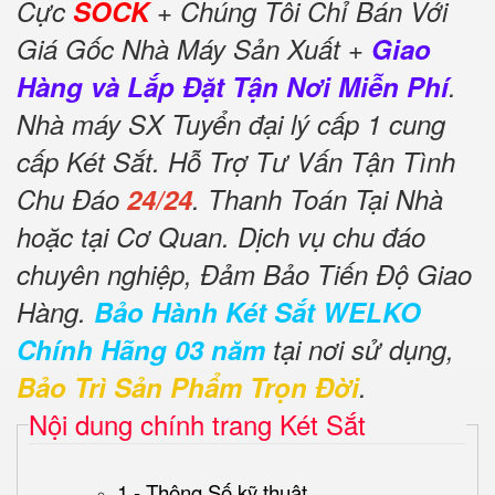
Cực
SOCK
+ Chúng Tôi Chỉ Bán Với
Giá Gốc Nhà Máy Sản Xuất +
Giao
Hàng và Lắp Đặt Tận Nơi Miễn Phí
.
Nhà máy SX Tuyển đại lý cấp 1 cung
cấp Két Sắt. Hỗ Trợ Tư Vấn Tận Tình
Chu Đáo
24/24
. Thanh Toán Tại Nhà
hoặc tại Cơ Quan. Dịch vụ chu đáo
chuyên nghiệp, Đảm Bảo Tiến Độ Giao
Hàng.
Bảo Hành Két Sắt WELKO
Chính Hãng 03 năm
tại nơi sử dụng,
Bảo Trì Sản Phẩm Trọn Đời
.
Nội dung chính trang Két Sắt
1 - Thông Số kỹ thuật